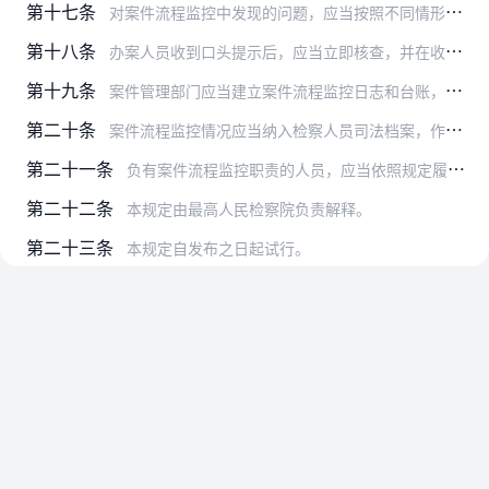
第十七条
对案件流程监控中发现的问题，应当按照不同情形作出处理：
第十八条
办案人员收到口头提示后，应当立即核查，并在收到口头提示后三个工作日以内，将核查、纠正情况回复案件管理部门。
第十九条
案件管理部门应当建立案件流程监控日志和台账，记录每日开展的案件流程监控工作情况、发现的问题、处理纠正结果等，及时向办案部门反馈，定期汇总分析、通报，提出改进工作…
第二十条
案件流程监控情况应当纳入检察人员司法档案，作为检察人员业绩评价等方面的重要依据。
第二十一条
负有案件流程监控职责的人员，应当依照规定履行工作职责，遵守工作纪律和有关保密规定，不得违规干预正常办案活动。因故意或者重大过失怠于或者不当履行流程监控职责，造成…
第二十二条
本规定由最高人民检察院负责解释。
第二十三条
本规定自发布之日起试行。