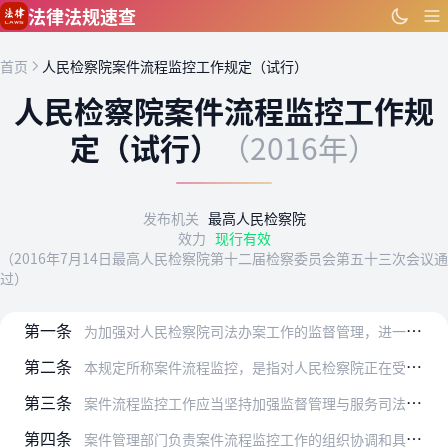
跳到主要内容
法律法规速查
首页
人民检察院案件流程监控工作规定（试行）
人民检察院案件流程监控工作规
定（试行）
（2016年）
发布机关
最高人民检察院
效力
现行有效
（2016年7月14日最高人民检察院第十二届检察委员会第五十三次会议通
过）
第一条
为加强对人民检察院司法办案工作的监督管理，进一步规范司法办案行为，促进公正、高效司法，根据有关法律规定，结合检察工作实际，制定本规定。
第二条
本规定所称案件流程监控，是指对人民检察院正在受理或者办理的案件（包括对控告、举报、申诉、国家赔偿申请材料的处理活动），依照法律规定和相关司法解释、规范性文件等，…
第三条
案件流程监控工作应当坚持加强监督管理与服务司法办案相结合、全程管理与重点监控相结合、人工管理与依托信息技术相结合的原则。
第四条
案件管理部门负责案件流程监控工作的组织协调和具体实施。