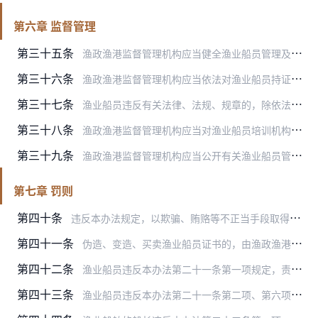
第六章 监督管理
第三十五条
渔政渔港监督管理机构应当健全渔业船员管理及监督检查制度，建立渔业船员档案，督促渔业船舶所有人或经营人完善船员安全保障制度，落实相应的保障措施。
第三十六条
渔政渔港监督管理机构应当依法对渔业船员持证情况、任职资格和资历、履职情况、安全记录，船员培训机构培训质量，船员服务机构诚实守信情况等进行监督检查，必要时可对船员…
第三十七条
渔业船员违反有关法律、法规、规章的，除依法给予行政处罚外，各省级人民政府渔业主管部门可根据本地实际情况实行累计记分制度。
第三十八条
渔政渔港监督管理机构应当对渔业船员培训机构的条件、培训情况、培训质量等进行监督检查，检查内容包括教学计划的执行情况、承担本期培训教学任务的师资情况和教学情况、培…
第三十九条
渔政渔港监督管理机构应当公开有关渔业船员管理的事项、办事程序、举报电话号码、通信地址、电子邮件信箱等信息，自觉接受社会的监督。
第七章 罚则
第四十条
违反本办法规定，以欺骗、贿赂等不正当手段取得渔业船员证书的，由渔政渔港监督管理机构吊销渔业船员证书，并处2000元以上2万元以下罚款，三年内不再受理申请人渔业船…
第四十一条
伪造、变造、买卖渔业船员证书的，由渔政渔港监督管理机构收缴有关证书，处2万元以上10万元以下罚款，有违法所得的，还应当没收违法所得。
第四十二条
渔业船员违反本办法第二十一条第一项规定，责令改正，可以处2000元以下罚款。
第四十三条
渔业船员违反本办法第二十一条第二项、第六项、第七项、第八项和第二十二条规定的，处1000元以上1万元以下罚款；情节严重的，并处暂扣渔业船员证书6个月以上2年以下…