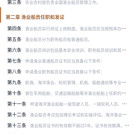
第三条
农业农村部负责全国渔业船员管理工作。
第二章 渔业船员任职和发证
第四条
渔业船员实行持证上岗制度。渔业船员应当按照本办法的规定接受培训，经考试或考核合格、取得相应的渔业船员证书后，方可在渔业船舶上工作。
第五条
渔业船员分为职务船员和普通船员。
第六条
渔业船员培训包括基本安全培训、职务船员培训和其他培训。
第七条
申请渔业普通船员证书应当具备以下条件：
第八条
申请渔业职务船员证书应当具备以下条件：
第九条
航海、海洋渔业、轮机管理、机电、船舶通信等专业的院校毕业生申请渔业职务船员证书，具备本办法第八条规定的健康及任职资历条件的，可申请考核。经考核合格，按以下规定分…
第十条
曾在军用船舶、交通运输船舶等非渔业船舶上任职的船员申请渔业船员证书，应当参加考核。经考核合格，由渔政渔港监督管理机构换发相应的渔业普通船员证书或渔业职务船员证书…
第十一条
申请海洋渔业船舶一级驾驶人员、一级轮机人员、电机员、无线电操作员证书以及远洋渔业职务船员证书的，由省级以上渔政渔港监督管理机构组织考试、考核、发证；其他渔业船员…
第十二条
渔业船员考试包括理论考试和实操评估。海洋渔业船员考试大纲由农业农村部统一制定并公布。内陆渔业船员考试大纲由省级渔政渔港监督管理机构根据本辖区的具体情况制定并公布…
第十三条
渔业船员证书的有效期不超过5年。证书有效期满，持证人需要继续从事相应工作的，应当向有相应管理权限的渔政渔港监督管理机构申请换发证书。渔政渔港监督管理机构可以根据…