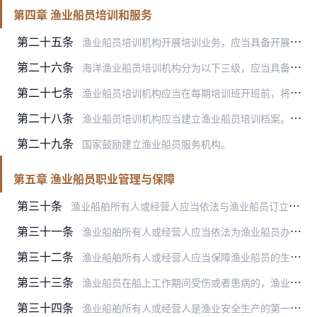
第四章 渔业船员培训和服务
第二十五条
渔业船员培训机构开展培训业务，应当具备开展相应培训所需的场地、设施、设备和教学人员条件。
第二十六条
海洋渔业船员培训机构分为以下三级，应当具备的具体条件由农业农村部另行规定：
第二十七条
渔业船员培训机构应当在每期培训班开班前，将学员名册、培训内容和教学计划报所在地渔政渔港监督管理机构备案。
第二十八条
渔业船员培训机构应当建立渔业船员培训档案。学员参加培训课时达到规定培训课时80％的，渔业船员培训机构方可出具渔业船员培训证明。
第二十九条
国家鼓励建立渔业船员服务机构。
第五章 渔业船员职业管理与保障
第三十条
渔业船舶所有人或经营人应当依法与渔业船员订立劳动合同。
第三十一条
渔业船舶所有人或经营人应当依法为渔业船员办理保险。
第三十二条
渔业船舶所有人或经营人应当保障渔业船员的生活和工作场所符合《渔业船舶法定检验规则》对船员生活环境、作业安全和防护的要求，并为船员提供必要的船上生活用品、防护用品…
第三十三条
渔业船员在船上工作期间受伤或者患病的，渔业船舶所有人或经营人应当及时给予救治；渔业船员失踪或者死亡的，渔业船舶所有人或经营人应当及时做好善后工作。
第三十四条
渔业船舶所有人或经营人是渔业安全生产的第一责任人，应当保证安全生产所需的资金投入，建立健全安全生产责任制，按照规定配备船员和安全设备，确保渔业船舶符合安全适航条…