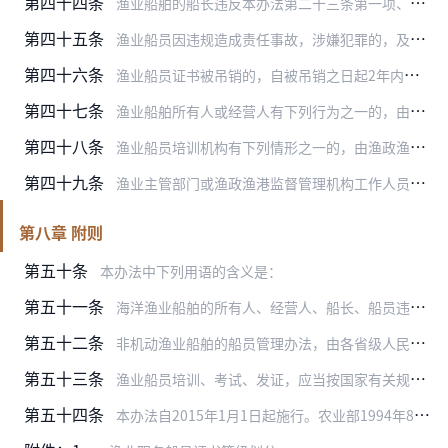
第四十四条
渔业船舶的船长违反本办法第二十三条第一项、第二项、第五项、第七项、第十项规定的，由渔政渔港监督管理机构处2000元以上2万元以下罚款；情节严重的，并处暂扣渔业船…
第四十五条
渔业船员因违规造成责任事故，涉嫌犯罪的，及时将案件移送司法机关，依法追究刑事责任。
第四十六条
渔业船员证书被吊销的，自被吊销之日起2年内，不得申请渔业船员证书。
第四十七条
渔业船舶所有人或经营人有下列行为之一的，由渔政渔港监督管理机构责令改正，处3万元以上15万元以下罚款：
第四十八条
渔业船员培训机构有下列情形之一的，由渔政渔港监督管理机构责令改正，并按以下规定处罚：
第四十九条
渔业主管部门或渔政渔港监督管理机构工作人员有下列情形之一的，依法给予处分：
第八章 附则
第五十条
本办法中下列用语的含义是：
第五十一条
海洋渔业船舶的所有人、经营人、船长、船员违反《中华人民共和国海上交通安全法》相关规定的处罚，按《中华人民共和国海上交通安全法》执行。
第五十二条
非机动渔业船舶的船员管理办法，由各省级人民政府渔业主管部门根据本地实际情况制定。
第五十三条
渔业船员培训、考试、发证，应当按国家有关规定缴纳相关费用。
第五十四条
本办法自2015年1月1日起施行。农业部1994年8月18日公布的《内河渔业船舶船员考试发证规则》、1998年3月2日公布的《中华人民共和国渔业船舶普通船员专业…