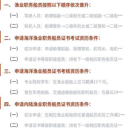
一、 渔业职务船员按照以下顺序依次晋升：
（一）
驾驶人员：助理船副→三级船长或二级船副→二级船长或一级船副→一级船长。
（二）
轮机人员：助理管轮→三级轮机长或二级管轮→二级轮机长或一级管轮→一级轮机长。
二、 申请海洋渔业职务船员证书考试资历条件：
（一）
初次申请：申请助理船副、助理管轮、机驾长、电机员、无线电操作员职务船员证书的，应当担任渔捞员、水手、机舱加油工或电工实际工作满24个月。
（二）
申请证书等级职级提高：持有下一级相应职务船员证书，并实际担任该职务满24个月。
三、 申请海洋渔业船员证书考核资历条件：
（一）
专业院校学生：在渔业船舶上见习期满12个月。
（二）
曾在军用船舶、交通运输船舶任职的船员：在最近24个月内在相应船舶上工作满6个月。
四、 申请内陆渔业职务船员证书资历条件：
（一）
初次申请：在相应渔业船舶担任普通船员实际工作满24个月。
（二）
申请证书等级职级提高：持有下一级相应职务船员证书，并实际担任该职务满24个月。