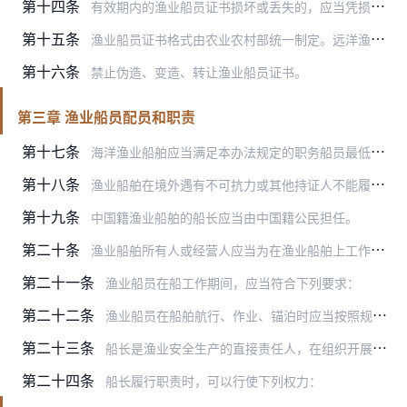
第十四条
有效期内的渔业船员证书损坏或丢失的，应当凭损坏的证书原件或在原发证机关所在地报纸刊登的遗失声明，向原发证机关申请补发。补发的渔业船员证书有效期应当与原证书有效期…
第十五条
渔业船员证书格式由农业农村部统一制定。远洋渔业职务船员证书由农业农村部印制；其他渔业船员证书由省级渔政渔港监督管理机构印制。
第十六条
禁止伪造、变造、转让渔业船员证书。
第三章 渔业船员配员和职责
第十七条
海洋渔业船舶应当满足本办法规定的职务船员最低配员标准（附件4）。内陆渔业船舶船员最低配员标准由各省级人民政府渔业主管部门根据本地情况制定，报农业农村部备案。
第十八条
渔业船舶在境外遇有不可抗力或其他持证人不能履行职务的特殊情况，导致无法满足本办法规定的职务船员最低配员标准时，具备以下条件的船员，可以由船舶所有人或经营人向船籍…
第十九条
中国籍渔业船舶的船长应当由中国籍公民担任。
第二十条
渔业船舶所有人或经营人应当为在渔业船舶上工作的渔业船员建立基本信息档案，并报船籍港所在地渔政渔港监督管理机构或渔政渔港监督管理机构委托的服务机构备案。
第二十一条
渔业船员在船工作期间，应当符合下列要求：
第二十二条
渔业船员在船舶航行、作业、锚泊时应当按照规定值班。值班船员应当履行以下职责：
第二十三条
船长是渔业安全生产的直接责任人，在组织开展渔业生产、保障水上人身与财产安全、防治渔业船舶污染水域和处置突发事件方面，具有独立决定权，并履行以下职责：
第二十四条
船长履行职责时，可以行使下列权力：