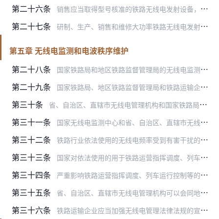
第二十六条
销售应当取得型号核准的铁路无线电发射设备，应当向省、自治区、直辖市无线电管理机构办理销售备案。
第二十七条
研制、生产、销售和维修大功率铁路无线电发射设备，应当采取措施有效抑制电波发射，不得对依法设置、使用的无线电台（站）产生有害干扰。进行实效发射试验的，应当向省、自…
第五章 无线电监测和电波秩序维护
第二十八条
国家铁路局和地区铁路监督管理局的无线电监测站，负责对铁路无线电信号实施监测，查找无线电干扰源。铁路运输企业和其他相关无线电频率使用单位应当积极配合并协助开展相关…
第二十九条
国家铁路局、地区铁路监督管理局和铁路运输企业应当加强无线电管理基础设施、技术设施和队伍建设，增强监测能力和干扰源查找能力。
第三十条
省、自治区、直辖市无线电管理机构和国家铁路局、地区铁路监督管理局在规划建设无线电监测网（站）时，应当统筹考虑铁路行业使用的无线电频率保护需要。
第三十一条
国家无线电监测中心和省、自治区、直辖市无线电监测站分别在国家无线电管理机构和省、自治区、直辖市无线电管理机构领导下，落实铁路无线电频率保护工作机制，会同国家铁路…
第三十二条
铁路行业依法使用的无线电频率受到有害干扰的，应当及时进行自查，排除由于自身设备故障、用户误操作等内部原因造成的干扰。自查后仍无法消除干扰的，可以向有关机构投诉并…
第三十三条
国家对依法使用的用于铁路运营指挥调度、列车运行控制、安全通信等涉及人身安全的无线电频率予以特别保护。任何无线电发射设备和辐射无线电波的非无线电设备对其产生有害干…
第三十四条
严重影响铁路运营指挥调度、列车运行控制等的有害干扰发生后，省、自治区、直辖市无线电管理机构和地区铁路监督管理局应当加强组织领导和排查力量调遣，采取措施消除有害干…
第三十五条
省、自治区、直辖市无线电管理机构可以会同地区铁路监督管理局联合开展行政执法。
第三十六条
铁路运输企业应当加强无线电管理法律法规的宣传和教育，加强企业内部无线电管理工作，增强专业技术管理能力，规范无线电频率使用和无线电台（站）设置、使用行为。