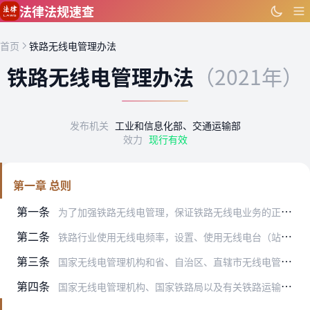
跳到主要内容
法律法规速查
首页
铁路无线电管理办法
铁路无线电管理办法
（2021年）
发布机关
工业和信息化部、交通运输部
效力
现行有效
第一章 总则
第一条
为了加强铁路无线电管理，保证铁路无线电业务的正常进行，维护空中电波秩序，根据《中华人民共和国无线电管理条例》和《铁路安全管理条例》，制定本办法。
第二条
铁路行业使用无线电频率，设置、使用无线电台（站），研制、生产、进口、销售和维修无线电发射设备，应当遵守本办法。
第三条
国家无线电管理机构和省、自治区、直辖市无线电管理机构依据《中华人民共和国无线电管理条例》规定的职责，负责全国和地方无线电管理工作。国家铁路局在国家无线电管理机构…
第四条
国家无线电管理机构、国家铁路局以及有关铁路运输企业建立国家铁路无线电频率保护工作机制，组织开展全国铁路无线电频率保护工作。