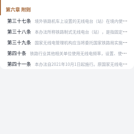
第六章 附则
第三十七条
境外铁路机车上设置的无线电台（站）在境内使用，按照国家无线电管理机构与境外无线电主管部门签订的有关协议执行。尚未签订协议的，应当经国家铁路局报请国家无线电管理机…
第三十八条
本办法所称铁路制式无线电台（站），是指固定设置在铁路机车上、使用专门用于铁路运营指挥调度、列车运行控制等涉及铁路运营安全的无线电频率的无线电台（站）。
第三十九条
国家无线电管理机构应当将委托国家铁路局实施许可的内容予以公告，对国家铁路局实施许可的行为负责监督。国家铁路局应当将年度实施许可情况通报国家无线电管理机构。
第四十条
铁路行业其他相关单位使用无线电频率，设置、使用无线电台（站），适用本办法。
第四十一条
本办法自2021年10月1日起施行。原国家无线电管理委员会、铁道部1996年4月19日公布的《铁路无线电管理规则》（国无管〔1996〕6号）同时废止。