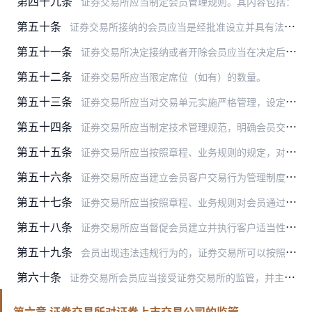
第四十九条
证券交易所应当制定会员管理规则。其内容包括：
第五十条
证券交易所接纳的会员应当是经批准设立并具有法人地位的境内证券经营机构。
第五十一条
证券交易所决定接纳或者开除会员应当在决定后的五个工作日内向中国证监会报告。
第五十二条
证券交易所应当限定席位（如有）的数量。
第五十三条
证券交易所应当对交易单元实施严格管理，设定、调整和限制会员参与证券交易的品种及方式。
第五十四条
证券交易所应当制定技术管理规范，明确会员交易系统接入证券交易所和运行管理等技术要求，督促会员按照技术要求规范运作，保障交易及相关系统的安全稳定。
第五十五条
证券交易所应当按照章程、业务规则的规定，对会员遵守证券交易所章程和业务规则的情况进行检查，并将检查结果报告中国证监会。
第五十六条
证券交易所应当建立会员客户交易行为管理制度，要求会员了解客户并在协议中约定对委托交易指令的核查和对异常交易指令的拒绝等内容，指导和督促会员完善客户交易行为监控系…
第五十七条
证券交易所应当按照章程、业务规则对会员通过证券自营及资产管理等业务进行的证券交易实施监管。
第五十八条
证券交易所应当督促会员建立并执行客户适当性管理制度，要求会员向客户推荐产品或者服务时充分揭示风险，并不得向客户推荐与其风险承受能力不适应的产品或者服务。
第五十九条
会员出现违法违规行为的，证券交易所可以按照章程、业务规则的规定采取暂停受理或者办理相关业务、限制交易权限、收取惩罚性违约金、取消会员资格等自律监管措施或者纪律处…
第六十条
证券交易所会员应当接受证券交易所的监管，并主动报告有关问题。
第六章 证券交易所对证券上市交易公司的监管