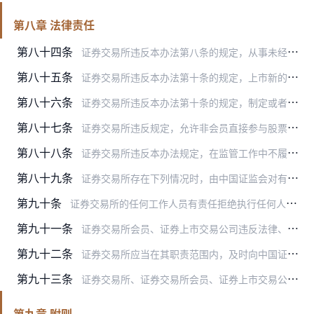
第八章 法律责任
第八十四条
证券交易所违反本办法第八条的规定，从事未经中国证监会批准的其他业务的，由中国证监会责令限期改正；构成犯罪的，由司法机关依法追究刑事责任。
第八十五条
证券交易所违反本办法第十条的规定，上市新的证券交易品种或者对现有上市证券交易品种作出较大调整未制定修改业务规则或者未履行相关程序的，由中国证监会责令停止该交易品…
第八十六条
证券交易所违反本办法第十条的规定，制定或者修改业务规则应当报中国证监会批准而未履行相关程序的，中国证监会有权要求证券交易所进行修改、暂停适用或者予以废止，并对有…
第八十七条
证券交易所违反规定，允许非会员直接参与股票集中交易的，中国证监会依据《证券法》作出行政处罚。
第八十八条
证券交易所违反本办法规定，在监管工作中不履行职责，或者不履行本办法规定的有关报告义务，中国证监会可以采取监管谈话、出具警示函、通报批评、责令限期改正等监管措施。
第八十九条
证券交易所存在下列情况时，由中国证监会对有关高级管理人员视情节轻重分别给予警告、记过、记大过、撤职等行政处分，并责令证券交易所对有关的业务部门负责人给予纪律处分…
第九十条
证券交易所的任何工作人员有责任拒绝执行任何人员向其下达的违反法律、行政法规、部门规章和证券交易所有关规定的工作任务，并有责任向其更高一级领导和中国证监会报告具体…
第九十一条
证券交易所会员、证券上市交易公司违反法律、行政法规、部门规章和证券交易所章程、业务规则的规定，并且证券交易所没有履行规定的监管责任的，中国证监会有权按照本办法的…
第九十二条
证券交易所应当在其职责范围内，及时向中国证监会报告其会员、证券上市交易公司及其他人员违反法律、行政法规、部门规章的情况；按照证券交易所章程、业务规则等证券交易所…
第九十三条
证券交易所、证券交易所会员、证券上市交易公司违反本办法规定，直接责任人以及与直接责任人有直接利益关系者因此而形成非法获利或者避损的，由中国证监会依法予以行政处罚…
第九章 附则