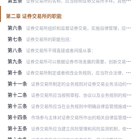
第五条
证券交易所的名称，应当标明证券交易所字样。其他任何单位和个人不得使用证券交易所或者近似名称。
第二章 证券交易所的职能
第六条
证券交易所组织和监督证券交易，实施自律管理，应当遵循社会公共利益优先原则，维护市场的公平、有序、透明。
第七条
证券交易所的职能包括：
第八条
证券交易所不得直接或者间接从事：
第九条
证券交易所可以根据证券市场发展的需要，创新交易品种和交易方式，设立不同的市场层次。
第十条
证券交易所制定或者修改业务规则，应当符合法律、行政法规、部门规章对其自律管理职责的要求。
第十一条
证券交易所制定的业务规则对证券交易业务活动的各参与主体具有约束力。对违反业务规则的行为，证券交易所给予纪律处分或者采取其他自律管理措施。
第十二条
证券交易所应当按照章程、协议以及业务规则的规定，对违法违规行为采取自律监管措施或者纪律处分，履行自律管理职责。
第十三条
证券交易所应当在业务规则中明确自律监管措施或者纪律处分的具体类型、适用情形和适用程序。
第十四条
市场参与主体对证券交易所作出的相关自律监管措施或者纪律处分不服的，可以按照证券交易所业务规则的规定申请复核。
第十五条
证券交易所应当建立风险管理和风险监测机制，依法监测、监控、预警并防范市场风险，维护证券市场安全稳定运行。