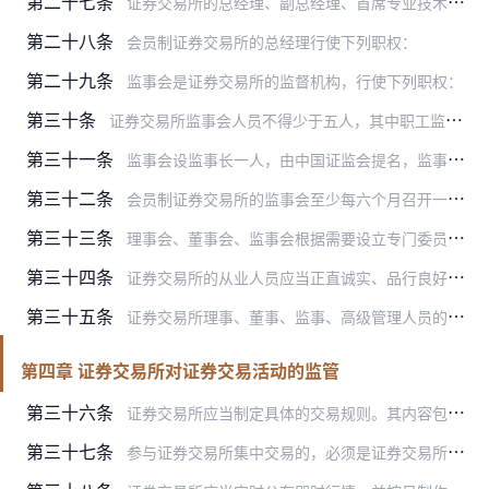
第二十七条
证券交易所的总经理、副总经理、首席专业技术管理人员每届任期三年。总经理由中国证监会任免。副总经理按照中国证监会相关规定任免或者聘任。
第二十八条
会员制证券交易所的总经理行使下列职权：
第二十九条
监事会是证券交易所的监督机构，行使下列职权：
第三十条
证券交易所监事会人员不得少于五人，其中职工监事不得少于两名，专职监事不得少于一名。
第三十一条
监事会设监事长一人，由中国证监会提名，监事会通过。
第三十二条
会员制证券交易所的监事会至少每六个月召开一次会议。监事长、三分之一以上监事可以提议召开临时监事会会议。监事会决议应当经半数以上监事通过。
第三十三条
理事会、董事会、监事会根据需要设立专门委员会。各专门委员会的职责、任期和人员组成等事项，由证券交易所章程具体规定。
第三十四条
证券交易所的从业人员应当正直诚实、品行良好、具备履行职责所必需的专业知识与能力。因违法行为或者违纪行为被开除的证券交易场所、证券公司、证券登记结算机构、证券服务…
第三十五条
证券交易所理事、董事、监事、高级管理人员的产生、聘任有不正当情况，或者前述人员在任期内有违反法律、行政法规、部门规章和证券交易所章程、业务规则的行为，或者由于其…
第四章 证券交易所对证券交易活动的监管
第三十六条
证券交易所应当制定具体的交易规则。其内容包括：
第三十七条
参与证券交易所集中交易的，必须是证券交易所的会员，非会员不得直接参与股票的集中交易。会员应当依据证券交易所相关业务规则，对客户证券交易行为进行管理。