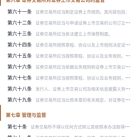
第六十一条
证券交易所应当制定证券上市规则。其内容包括：
第六十二条
证券交易所应当与申请证券上市交易的公司订立上市协议，确定相互间的权利义务关系。上市协议的内容与格式应当符合法律、行政法规、部门规章的规定。
第六十三条
证券交易所应当依法建立上市保荐制度。
第六十四条
证券交易所按照章程、协议以及上市规则决定证券终止上市和重新上市。
第六十五条
证券交易所应当按照章程、协议以及业务规则，督促证券上市交易公司及相关信息披露义务人依法披露上市公告书、定期报告、临时报告等信息披露文件。
第六十六条
证券交易所应当依据业务规则和证券上市交易公司的申请，决定上市交易证券的停牌或者复牌。证券上市交易的公司不得滥用停牌或复牌损害投资者合法权益。
第六十七条
证券交易所应当按照章程、协议以及业务规则，对上市公司控股股东、持股百分之五以上股东、其他相关股东以及董事、监事、高级管理人员等持有本公司股票的变动及信息披露情况…
第六十八条
发行人、证券上市交易公司及相关信息披露义务人等出现违法违规行为的，证券交易所可以按照章程、协议以及业务规则的规定，采取通报批评、公开谴责、收取惩罚性违约金、向相…
第六十九条
证券交易所应当比照本章的有关规定，对证券在本证券交易所发行或者交易的其他主体进行监管。
第七章 管理与监督
第七十条
证券交易所不得以任何方式转让其依照本办法取得的设立及业务许可。