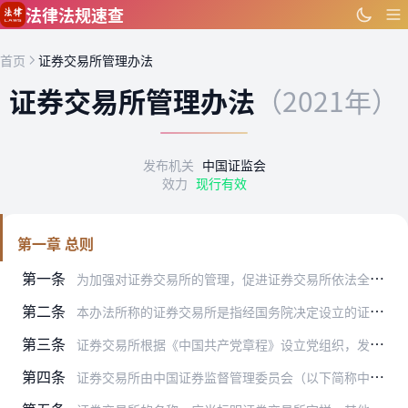
跳到主要内容
法律法规速查
首页
证券交易所管理办法
证券交易所管理办法
（2021年）
发布机关
中国证监会
效力
现行有效
第一章 总则
第一条
为加强对证券交易所的管理，促进证券交易所依法全面履行一线监管职能和服务职能，维护证券市场的正常秩序，保护投资者的合法权益，促进证券市场的健康稳定发展，根据《中华…
第二条
本办法所称的证券交易所是指经国务院决定设立的证券交易所。
第三条
证券交易所根据《中国共产党章程》设立党组织，发挥领导作用，把方向、管大局、保落实，依照规定讨论和决定交易所重大事项，保证监督党和国家的方针、政策在交易所得到全面…
第四条
证券交易所由中国证券监督管理委员会（以下简称中国证监会）监督管理。