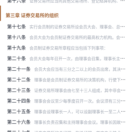
第十六条
证券交易所应当同其他交易场所、登记结算机构、行业协会等证券期货业组织建立资源共享、相互配合的长效合作机制，联合依法监察证券市场违法违规行为。
第三章 证券交易所的组织
第十七条
实行会员制的证券交易所设会员大会、理事会、总经理和监事会。
第十八条
会员大会为会员制证券交易所的最高权力机构。会员大会行使下列职权：
第十九条
会员制证券交易所章程应当包括下列事项：
第二十条
会员大会每年召开一次，由理事会召集，理事长主持。理事长因故不能履行职责时，由理事长指定的副理事长或者其他理事主持。有下列情形之一的，应当召开临时会员大会：
第二十一条
会员大会应当有三分之二以上的会员出席，其决议须经出席会议的会员过半数表决通过。
第二十二条
理事会是会员制证券交易所的决策机构，行使下列职权：
第二十三条
证券交易所理事会由七至十三人组成，其中非会员理事人数不少于理事会成员总数的三分之一，不超过理事会成员总数的二分之一。
第二十四条
理事会会议至少每季度召开一次。会议须有三分之二以上理事出席，其决议应当经出席会议的三分之二以上理事表决同意方为有效。理事会决议应当在会议结束后两个工作日内向中国…
第二十五条
理事会设理事长一人，可以设副理事长一至二人。总经理应当是理事会成员。
第二十六条
理事长负责召集和主持理事会会议。理事长因故临时不能履行职责时，由副理事长或者其他理事代其履行职责。