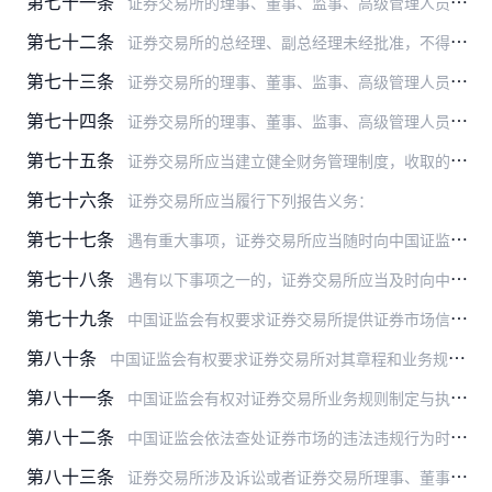
第七十一条
证券交易所的理事、董事、监事、高级管理人员对其任职机构负有诚实信用的义务。
第七十二条
证券交易所的总经理、副总经理未经批准，不得在任何营利性组织、团体和机构以及公益性社会团体、基金会、高等院校和科研院所中兼职。会员制证券交易所的非会员理事和非会员…
第七十三条
证券交易所的理事、董事、监事、高级管理人员及其他工作人员不得以任何方式泄露或者利用内幕信息，不得以任何方式违规从证券交易所的会员、证券上市交易公司获取利益。
第七十四条
证券交易所的理事、董事、监事、高级管理人员及其他工作人员在履行职责时，遇到与本人或者其亲属等有利害关系情形的，应当回避。具体回避事项由其章程、业务规则规定。
第七十五条
证券交易所应当建立健全财务管理制度，收取的各种资金和费用应当严格按照规定用途使用，不得挪作他用。
第七十六条
证券交易所应当履行下列报告义务：
第七十七条
遇有重大事项，证券交易所应当随时向中国证监会报告。
第七十八条
遇有以下事项之一的，证券交易所应当及时向中国证监会报告，同时抄报交易所所在地人民政府，并采取适当方式告知交易所会员和投资者：
第七十九条
中国证监会有权要求证券交易所提供证券市场信息、业务文件以及其他有关的数据、资料。
第八十条
中国证监会有权要求证券交易所对其章程和业务规则进行修改。
第八十一条
中国证监会有权对证券交易所业务规则制定与执行情况、自律管理职责的履行情况、信息技术系统建设维护情况以及财务和风险管理等制度的建立及执行情况进行评估和检查。
第八十二条
中国证监会依法查处证券市场的违法违规行为时，证券交易所应当予以配合。
第八十三条
证券交易所涉及诉讼或者证券交易所理事、董事、监事、高级管理人员因履行职责涉及诉讼或者依照法律、行政法规、部门规章应当受到解除职务的处分时，证券交易所应当及时向中…