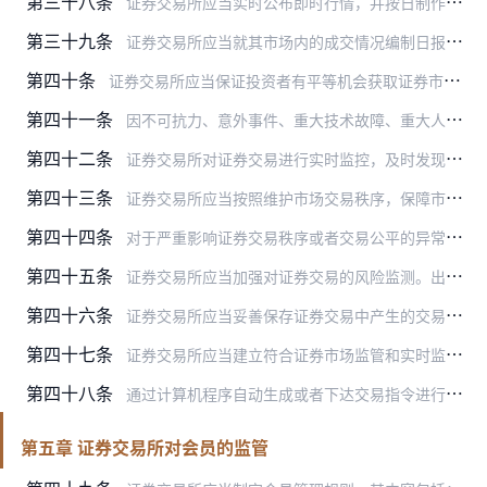
第三十八条
证券交易所应当实时公布即时行情，并按日制作证券市场行情表，记载并公布下列事项：
第三十九条
证券交易所应当就其市场内的成交情况编制日报表、周报表、月报表和年报表，并及时向市场公布。
第四十条
证券交易所应当保证投资者有平等机会获取证券市场的交易行情和其他公开披露的信息，并有平等的交易机会。
第四十一条
因不可抗力、意外事件、重大技术故障、重大人为差错等突发性事件而影响证券交易正常进行时，为维护证券交易正常秩序和市场公平，证券交易所可以按照业务规则采取技术性停牌…
第四十二条
证券交易所对证券交易进行实时监控，及时发现和处理违反业务规则的异常交易行为。
第四十三条
证券交易所应当按照维护市场交易秩序，保障市场稳定运行，保证投资者公平交易机会，防范和化解市场风险的原则，制定异常交易行为认定和处理的业务规则，并报中国证监会批准…
第四十四条
对于严重影响证券交易秩序或者交易公平的异常交易行为，证券交易所可以按照业务规则实施限制投资者交易等措施，并向中国证监会报告。
第四十五条
证券交易所应当加强对证券交易的风险监测。出现重大异常波动的，证券交易所可以按照业务规则采取限制交易、强制停牌等处置措施，并向中国证监会报告；严重影响证券市场稳定…
第四十六条
证券交易所应当妥善保存证券交易中产生的交易记录，并制定相应的保密管理措施。交易记录等重要文件的保存期不少于二十年。
第四十七条
证券交易所应当建立符合证券市场监管和实时监控要求的技术系统，并设立负责证券市场监管工作的专门机构。
第四十八条
通过计算机程序自动生成或者下达交易指令进行程序化交易的，应当符合中国证监会的规定，并向证券交易所报告，不得影响证券交易所系统安全或者正常交易秩序。证券交易所应当…
第五章 证券交易所对会员的监管