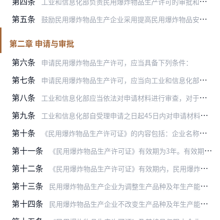
第四条
工业和信息化部负责民用爆炸物品生产许可的审批和监督管理。
第五条
鼓励民用爆炸物品生产企业采用提高民用爆炸物品安全性能的新产品、新设备、新技术、新工艺、新材料以及现场混装生产技术。
第二章 申请与审批
第六条
申请民用爆炸物品生产许可，应当具备下列条件：
第七条
申请民用爆炸物品生产许可，应当向工业和信息化部提出申请，并提交以下材料：
第八条
工业和信息化部应当依法对申请材料进行审查，对于申请材料不齐全或者不符合法定形式的，当场或在5日内一次告知申请人需要补正的全部内容，逾期不告知的，自收到申请材料之…
第九条
工业和信息化部自受理申请之日起45日内对申请材料进行审查，对符合本办法第六条规定条件的，核发《民用爆炸物品生产许可证》；对不符合条件的，不予核发《民用爆炸物品生…
第十条
《民用爆炸物品生产许可证》的内容包括：企业名称、法定代表人、注册地址、登记类型、有效期、证书编号、生产地址、生产品种和年生产能力等。
第十一条
《民用爆炸物品生产许可证》有效期为3年。有效期届满需要继续从事民用爆炸物品生产的，应当在有效期届满前3个月向工业和信息化部申请延续，并提交本办法第七条第（一）项…
第十二条
《民用爆炸物品生产许可证》有效期内，民用爆炸物品生产企业申请变更企业名称、注册地址、登记类型的，应当向工业和信息化部提出申请，提交本办法第七条第（一）项至第（三…
第十三条
民用爆炸物品生产企业为调整生产品种及年生产能力进行改建、扩建、异地建设，或者采用现场混装生产方式生产民用爆炸物品的，应当依照本办法重新申请办理《民用爆炸物品生产…
第十四条
民用爆炸物品生产企业不改变生产品种及年生产能力，在现有生产线原址进行技术改造的，应当报省级民爆行业主管部门备案。省级民爆行业主管部门将备案情况按年度汇总后报工业…