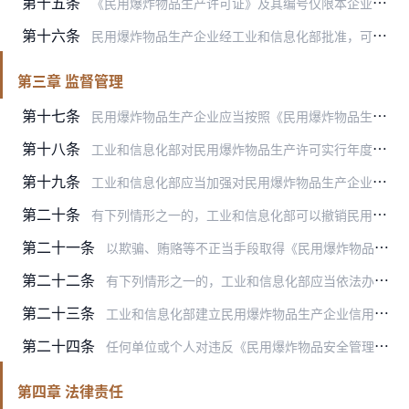
第十五条
《民用爆炸物品生产许可证》及其编号仅限本企业使用，不得转让、买卖、出租、出借。
第十六条
民用爆炸物品生产企业经工业和信息化部批准，可以授权其持股比例（包括直接持有和间接持有）不少于51%并符合民用爆炸物品生产条件的企业生产其获准生产的民用爆炸物品。…
第三章 监督管理
第十七条
民用爆炸物品生产企业应当按照《民用爆炸物品生产许可证》核定的事项进行生产，生产作业应当执行安全技术规程等规定。
第十八条
工业和信息化部对民用爆炸物品生产许可实行年度报告制度。民用爆炸物品生产企业应当于每年5月31日前向注册地省级民爆行业主管部门报送《民用爆炸物品生产许可证年度报告…
第十九条
工业和信息化部应当加强对民用爆炸物品生产企业的监督检查，建立和完善随机抽查监督管理制度，公布抽查事项目录，随机选派检查人员，随机抽取被检查企业。抽查情况和查处结…
第二十条
有下列情形之一的，工业和信息化部可以撤销民用爆炸物品生产许可：
第二十一条
以欺骗、贿赂等不正当手段取得《民用爆炸物品生产许可证》的，工业和信息化部应当撤销民用爆炸物品生产许可。企业3年内不得再次提出民用爆炸物品生产许可申请。
第二十二条
有下列情形之一的，工业和信息化部应当依法办理《民用爆炸物品生产许可证》注销手续：
第二十三条
工业和信息化部建立民用爆炸物品生产企业信用记录制度，将民用爆炸物品生产企业违反本办法并受到行政处罚的行为记入信用档案。
第二十四条
任何单位或个人对违反《民用爆炸物品安全管理条例》和本办法的行为，有权向负有监督管理职责的部门举报。
第四章 法律责任