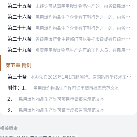
第二十五条
未经许可从事民用爆炸物品生产的，由省级民爆行业主管部门责令停止非法生产活动，处10万元以上50万元以下的罚款，并没收非法生产的民用爆炸物品及其违法所得。
第二十六条
民用爆炸物品生产企业有下列行为之一的，由省级民爆行业主管部门责令限期改正，处10万元以上50万元以下的罚款；逾期不改正的，责令停产整顿；情节严重的，由省级民爆行…
第二十七条
民用爆炸物品生产企业有下列行为之一的，由省级民爆行业主管部门责令限期改正；逾期不改正的，处3万元以下的罚款：
第二十八条
省级民爆行业主管部门可以委托市级或者县级地方人民政府民用爆炸物品行业主管部门实施本办法规定的行政处罚。
第二十九条
负责民用爆炸物品生产许可的工作人员，在民用爆炸物品生产许可受理、审查、审批和监督管理工作中，有弄虚作假、徇私舞弊以及受贿、渎职等行为的，依法给予处分；构成犯罪的…
第五章 附则
第三十条
本办法自2019年1月1日起施行。原国防科学技术工业委员会2006年8月31日公布的《民用爆炸物品生产许可实施办法》（原国防科学技术工业委员会令第16号）同时废…
附件：1．
民用爆炸物品生产许可证申请审批表示范文本
2．
民用爆炸物品生产许可项目申请报告示范文本
3．
民用爆炸物品生产许可证年度报告表示范文本
相关版本