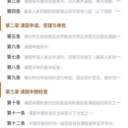
第三条
课题每年面向全国发布，分为重大课题、重点课题、一般课题和自筹经费课题。
第四条
最高人民检察院检察理论研究领导小组（以下简称“领导小组”）领导和管理最高人民检察院检察理论研究课题。
第二章 课题申请、受理与审批
第五条
理论所在向检察实务界和法学界征求意见后提出课题选题建议，经领导小组审批，向社会发布课题申报公告。
第六条
课题申报条件：
第七条
课题申请人提出申请时，须填写并提交《最高人民检察院检察理论研究课题立项申请书》，加盖单位公章，同时提交电子版申请书。
第八条
课题评审的基本标准：
第九条
理论所对申报材料进行审查，提出初步意见，报经领导小组研究决定后，向社会发布立项公告，并书面通知课题承担人。
第三章 课题中期检查
第十条
课题中期检查的目的是指导和督促各课题组的研究工作，保证课题研究工作实现课题设置的预期目标。
第十一条
课题中期检查应当采取以下方式之一：
第十二条
中期检查的时间一般应安排在课题发布后半年内。