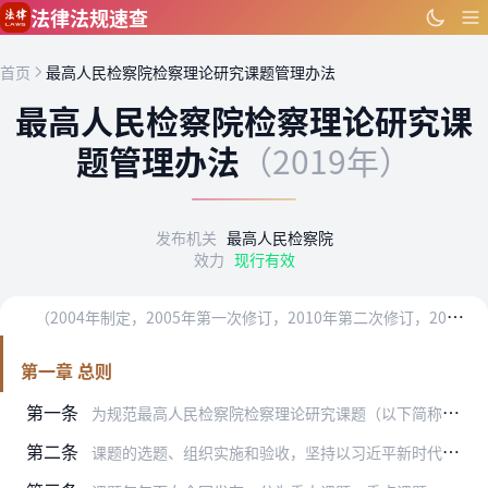
跳到主要内容
法律法规速查
首页
最高人民检察院检察理论研究课题管理办法
最高人民检察院检察理论研究课
题管理办法
（2019年）
发布机关
最高人民检察院
效力
现行有效
（
2004年制定，2005年第一次修订，2010年第二次修订，2019年第三次修订）
第一章 总则
第一条
为规范最高人民检察院检察理论研究课题（以下简称“课题”）的管理，充分发挥课题制对检察理论研究的引导和推动作用，根据《最高人民检察院关于加强检察理论研究的决定》《…
第二条
课题的选题、组织实施和验收，坚持以习近平新时代中国特色社会主义思想为指导，坚持理论联系实际，鼓励理论创新，着力研究检察工作重大理论和实践问题，为检察工作、检察改…