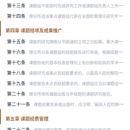
第十三条
课题组不能按时完成研究工作或课题组负责人工作发生变动致使课题研究工作不能正常进行的，理论所可决定中止该课题。
第十四条
理论所选派重点课题组代表在全国检察理论研究年会上汇报研究进度及主要成果。
第四章 课题结项及成果推广
第十五条
课题的研究期限从书面通知立项之日起算。重大课题完成期限一般为1－2年，特殊情况下，可延长1年；其他课题完成期限一般为1年，特殊情况下，可延长半年。
第十六条
理论所对各课题组的结题报告进行审查，根据结题报告的具体情况，提出准予结项或者修改的意见。
第十七条
课题验收的基本标准是理论上有创新和较高的学术价值，实践中有指导意义和应用价值，符合学术规范。
第十八条
课题研究成果达到结题要求的，以最高人民检察院名义给课题组发结题证书。
第十九条
课题报告未达到结题要求的，课题组应当对课题成果进行修改。对于不能按照修改意见完成修改工作的，根据具体情况，理论所可以作出延长一年结题或者结题报告不能通过验收的决…
第二十条
理论所择优编辑出版当年结题的课题研究报告。
第二十一条
课题成果发表或出版时，应注明“最高人民检察院检察理论研究课题成果”字样。
第五章 课题经费管理
第二十二条
课题经费的筹集、安排和拨付由理论所负责。