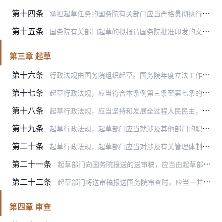
第十四条
承担起草任务的国务院有关部门应当严格贯彻执行立法工作计划，抓紧工作，按照要求向国务院报送送审稿；报送国务院前，应当送国务院法治部门进行前置评估。国务院法治部门应…
第十五条
国务院有关部门起草的拟报请国务院批准印发的文件涉及立法项目的，应当征求国务院法治部门意见。
第三章 起草
第十六条
行政法规由国务院组织起草。国务院年度立法工作计划确定行政法规由国务院的一个部门或者几个部门具体负责起草工作，也可以确定由国务院法治部门起草或者组织起草。
第十七条
起草行政法规，应当符合本条例第三条至第七条的规定，并符合下列要求：
第十八条
起草行政法规，应当坚持和发展全过程人民民主，拓展人民群众有序参与立法途径。起草部门应当通过多种方式深入调查研究，总结实践经验，广泛听取有关机关、组织和公民的意见…
第十九条
起草行政法规，起草部门应当就涉及其他部门的职责或者与其他部门关系紧密的规定，与有关部门充分协商，涉及部门职责分工、行政许可、财政支持、税收优惠政策的，应当征得机…
第二十条
起草行政法规，起草部门应当对涉及有关管理体制、政策等需要国务院决策的重大问题提出解决方案，报国务院决定。
第二十一条
起草部门向国务院报送的送审稿，应当由起草部门主要负责人签发。
第二十二条
起草部门将送审稿报送国务院审查时，应当一并报送送审稿的说明和有关材料。修改行政法规的，还应当报送修改前后的对照文本。
第四章 审查