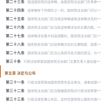
第二十三条
报送国务院的送审稿，由国务院法治部门负责审查。国务院法治部门应当完善政府立法审查制度，提高审查质效。
第二十四条
送审稿有下列情形之一的，国务院法治部门可以缓办或者退回，并书面告知起草部门：
第二十五条
国务院法治部门应当将送审稿或者送审稿涉及的主要问题发送国务院有关部门、地方人民政府、有关组织和专家等各方面征求意见。国务院有关部门、地方人民政府应当在规定期限内…
第二十六条
国务院法治部门应当就送审稿涉及的主要问题，深入基层进行实地调查研究，听取基层有关机关、组织和公民的意见。
第二十七条
送审稿涉及重大利益调整的，国务院法治部门应当进行论证咨询，广泛听取有关方面的意见。论证咨询可以采取座谈会、论证会、听证会、委托研究等多种形式。
第二十八条
国务院有关部门对送审稿涉及的主要制度、政策、管理体制、权限分工等有不同意见的，国务院法治部门应当进行协调，力求达成一致意见。对有较大争议的重要立法事项，国务院法…
第二十九条
国务院法治部门应当认真研究各方面的意见，与起草部门协商后，对送审稿进行修改，形成行政法规草案和对草案的说明。
第三十条
行政法规草案由国务院法治部门主要负责人提出提请国务院常务会议审议的建议；对调整范围单一、各方面意见一致或者依据法律制定的配套行政法规草案，可以采取传批方式，由国…
第五章 决定与公布
第三十一条
行政法规草案由国务院常务会议审议，或者由国务院审批。
第三十二条
国务院法治部门应当根据国务院对行政法规草案的审议意见，对行政法规草案进行修改，形成草案修改稿，报请总理签署国务院令公布施行。
第三十三条
行政法规签署公布后，及时在国务院公报和中国政府法制信息网以及在全国范围内发行的报纸上刊载。国务院法治部门应当及时汇编出版行政法规的国家正式版本，并纳入国家行政法…