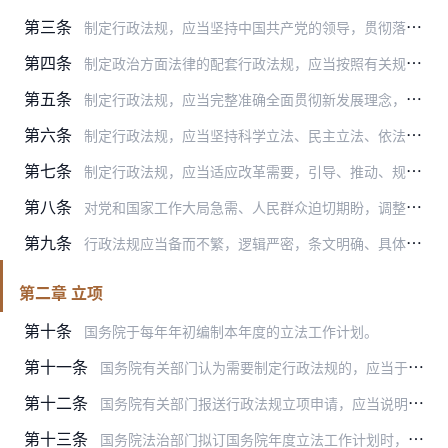
第三条
制定行政法规，应当坚持中国共产党的领导，贯彻落实党的路线方针政策和决策部署。
第四条
制定政治方面法律的配套行政法规，应当按照有关规定及时报告党中央。
第五条
制定行政法规，应当完整准确全面贯彻新发展理念，统筹发展和安全，注重立法与改革、发展、稳定相协同，注重保障和促进社会公平正义，优化法治化营商环境，服务高质量发展和…
第六条
制定行政法规，应当坚持科学立法、民主立法、依法立法，增强立法的系统性、整体性、协同性、时效性。
第七条
制定行政法规，应当适应改革需要，引导、推动、规范、保障相关改革。
第八条
对党和国家工作大局急需、人民群众迫切期盼，调整范围单一、有关方面没有较大争议的行政法规，应当快速响应，优化工作方式，加快相关立法工作。
第九条
行政法规应当备而不繁，逻辑严密，条文明确、具体，用语准确、简洁，具有可操作性。
第二章 立项
第十条
国务院于每年年初编制本年度的立法工作计划。
第十一条
国务院有关部门认为需要制定行政法规的，应当于国务院编制年度立法工作计划前，向国务院报请立项。
第十二条
国务院有关部门报送行政法规立项申请，应当说明依据的党的路线方针政策和决策部署、立法项目的必要性和可行性、所要解决的主要问题、拟确立的主要制度及预期实施效果、有关…
第十三条
国务院法治部门拟订国务院年度立法工作计划时，应当结合立法项目的成熟程度、紧迫程度，突出重点领域、新兴领域、涉外领域，统筹兼顾，加强评估论证。