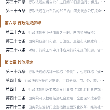
第三十四条
行政法规应当自公布之日起30日后施行；但是，涉及国家安全、外汇汇率、货币政策的确定以及公布后不立即施行将有碍行政法规施行的，可以自公布之日起施行。
第三十五条
行政法规在公布后的30日内由国务院办公厅报全国人民代表大会常务委员会备案。
第六章 行政法规解释
第三十六条
行政法规有下列情形之一的，由国务院解释：
第三十七条
国务院各部门和省、自治区、直辖市人民政府可以向国务院提出行政法规解释要求。
第三十八条
对属于行政工作中具体应用行政法规的问题，省、自治区、直辖市人民政府法治部门以及国务院有关部门法治机构请求国务院法治部门解释的，国务院法治部门可以研究答复；其中涉…
第七章 其他规定
第三十九条
行政法规的名称一般称“条例”，也可以称“规定”、“办法”等。国务院根据全国人民代表大会及其常务委员会的授权决定制定的行政法规，称“暂行条例”或者“暂行规定”。
第四十条
行政法规根据内容需要，可以分章、节、条、款、项、目。章、节、条的序号用中文数字依次表述，款不编序号，项的序号用中文数字加括号依次表述，目的序号用阿拉伯数字依次表…
第四十一条
行政法规明确要求对专门事项作出配套的具体规定的，国务院有关部门应当自行政法规施行之日起1年内作出规定；行政法规对配套的具体规定制定期限另有规定的，从其规定。国务…
第四十二条
国务院可以根据经济社会发展、全面深化改革需要，就行政管理等领域的特定事项，决定授权在规定期限和范围内暂时调整或者暂时停止适用行政法规的部分规定。
第四十三条
国务院法治部门应当根据全面深化改革、经济社会发展需要以及上位法规定，报国务院同意后及时组织开展行政法规清理工作。国务院有关部门可以根据工作需要，向国务院法治部门…