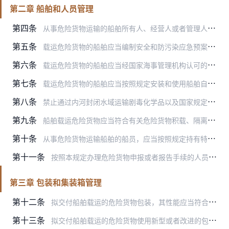
第二章 船舶和人员管理
第四条
从事危险货物运输的船舶所有人、经营人或者管理人，应当按照交通运输部有关船舶安全营运和防污染管理体系的要求建立和实施相应的体系或者制度。
第五条
载运危险货物的船舶应当编制安全和防污染应急预案，配备相应的应急救护、消防和人员防护等设备及器材。
第六条
载运危险货物的船舶应当经国家海事管理机构认可的船舶检验机构检验合格，取得相应的检验证书和文书，并保持良好状态。
第七条
载运危险货物的船舶应当按照规定安装和使用船舶自动识别系统等船载设备。船舶经营人、管理人应当加强对船舶的动态管理。
第八条
禁止通过内河封闭水域运输剧毒化学品以及国家规定禁止通过内河运输的其他危险化学品。其他内河水域禁止运输国家规定禁止通过内河运输的剧毒化学品以及其他危险化学品。
第九条
船舶载运危险货物应当符合有关危险货物积载、隔离和运输的安全技术规范，并符合相应的适装证书或者证明文件的要求。船舶不得受载、承运不符合包装、积载和隔离安全技术规范…
第十条
从事危险货物运输船舶的船员，应当按照规定持有特殊培训合格证，熟悉所在船舶载运危险货物安全知识和操作规程，了解所运危险货物的性质和安全预防及应急处置措施。
第十一条
按照本规定办理危险货物申报或者报告手续的人员和集装箱装箱现场检查的人员，应当熟悉相关法规、技术规范和申报程序。
第三章 包装和集装箱管理
第十二条
拟交付船舶载运的危险货物包装，其性能应当符合相关法规、技术规范以及国际公约规定，并依法取得相应的检验合格证明。
第十三条
拟交付船舶载运的危险货物使用新型或者改进的包装类型，应当符合《国际海运危险货物规则》有关等效包装的规定，并向海事管理机构提交该包装的性能检验报告、检验证书或者文…