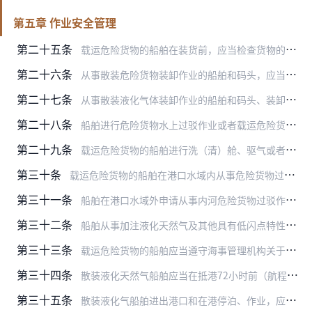
第五章 作业安全管理
第二十五条
载运危险货物的船舶在装货前，应当检查货物的运输资料和适运状况。发现有违反本规定情形的不得装运。
第二十六条
从事散装危险货物装卸作业的船舶和码头，应当遵守安全和防污染操作规程，建立并落实船岸安全检查表制度，并严格按照船岸安全检查表的内容要求进行检查和填写。
第二十七条
从事散装液化气体装卸作业的船舶和码头、装卸站应当建立作业前会商制度，并就货物操作、压载操作、应急等事项达成书面协议。
第二十八条
船舶进行危险货物水上过驳作业或者载运危险货物的船舶进行洗（清）舱、驱气、置换，应当符合国家水上交通安全和防治船舶污染环境的管理规定及技术规范，尽量远离船舶定线制…
第二十九条
载运危险货物的船舶进行洗（清）舱、驱气或者置换活动期间，不得检修和使用雷达、无线电发报机、卫星船站；不得进行明火、拷铲及其他易产生火花的作业；不得使用供应船、车…
第三十条
载运危险货物的船舶在港口水域内从事危险货物过驳作业，应当由负责过驳作业的港口经营人依法向港口行政管理部门提出申请。港口行政管理部门在审批时，应当就船舶过驳作业的…
第三十一条
船舶在港口水域外申请从事内河危险货物过驳作业或者海上散装液体污染危害性货物过驳作业的，申请人应当在作业前向海事管理机构提出申请，告知作业地点，并提交作业方案、作…
第三十二条
船舶从事加注液化天然气及其他具有低闪点特性的气态燃料作业活动，应当遵守有关法规、标准和相关操作规程，落实安全措施，并在作业前将作业的种类、时间、地点、单位和船舶…
第三十三条
载运危险货物的船舶应当遵守海事管理机构关于航路、航道等区域性的特殊规定。
第三十四条
散装液化天然气船舶应当在抵港72小时前（航程不足72小时的，在驶离上一港口时）向抵达港海事管理机构报告预计抵港时间。预计抵港时间有变化的，还应当在抵港24小时前…
第三十五条
散装液化气船舶进出港口和在港停泊、作业，应当按照相关标准和规范的要求落实安全保障措施。在通航水域进行试气试验的，试气作业单位应当制定试验方案并组织开展安全风险论…