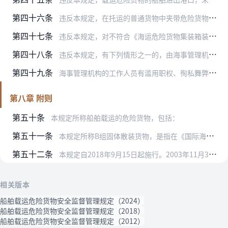
第四十六条
违反本规定，在托运的普通货物中夹带危险货物，或者将危险货物谎报或者匿报为普通货物托运的，由海事管理机构责令改正，属于危险化学品的处10万元以上20万元以下的罚款…
第四十七条
违反本规定，对不符合《海运危险货物集装箱装箱安全技术要求》的危险货物集装箱签署《集装箱装箱证明书》的，由海事管理机构责令改正，对聘用该集装箱装箱现场检查员的单位…
第四十八条
违反本规定，有下列情形之一的，由海事管理机构责令改正，处500元以上3万元以下的罚款：
第四十九条
海事管理机构的工作人员有滥用职权、徇私舞弊、玩忽职守等严重失职行为的，由其所在单位或者上级机关依法处理；情节严重构成犯罪的，由司法机关依法追究刑事责任。
第八章 附则
第五十条
本规定所称船舶载运的危险货物，包括：
第五十一条
本规定所称B组固体散装货物，是指在《国际海运固体散装货物规则》附录1“组别”栏中列为B组货物或者同时列入A和B组货物。
第五十二条
本规定自2018年9月15日起施行。2003年11月30日以交通部令2003年第10号发布的《船舶载运危险货物安全监督管理规定》、2012年3月14日以交通运输…
相关版本
船舶载运危险货物安全监督管理规定（2024）
船舶载运危险货物安全监督管理规定（2018）
船舶载运危险货物安全监督管理规定（2012）