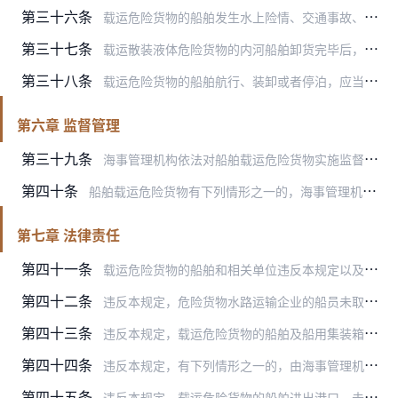
第三十六条
载运危险货物的船舶发生水上险情、交通事故、非法排放、危险货物落水等事件，应当按照规定向海事管理机构报告，并及时启动应急预案，防止损害、危害的扩大。
第三十七条
载运散装液体危险货物的内河船舶卸货完毕后，应当在具备洗舱条件的码头、专用锚地、洗舱站点等对货物处所进行清洗，洗舱水应当交付港口接收设施、船舶污染物接收单位或者专…
第三十八条
载运危险货物的船舶航行、装卸或者停泊，应当悬挂专用的警示标志，按照规定显示专用信号。
第六章 监督管理
第三十九条
海事管理机构依法对船舶载运危险货物实施监督检查。
第四十条
船舶载运危险货物有下列情形之一的，海事管理机构应当责令当事船舶立即纠正或者限期改正：
第七章 法律责任
第四十一条
载运危险货物的船舶和相关单位违反本规定以及国家水上交通安全的规定，应当予以行政处罚的，由海事管理机构按照有关法规执行。
第四十二条
违反本规定，危险货物水路运输企业的船员未取得特殊培训合格证的，由海事管理机构责令改正，属于危险化学品的处5万元以上10万元以下的罚款，属于危险化学品以外的危险货…
第四十三条
违反本规定，载运危险货物的船舶及船用集装箱、船用刚性中型散装容器和船用可移动罐柜等配载的容器未经检验合格而投入使用的，由海事管理机构责令改正，属于危险化学品的处…
第四十四条
违反本规定，有下列情形之一的，由海事管理机构责令改正，属于危险化学品的处5万元以上10万元以下的罚款，属于危险化学品以外的危险货物的处500元以上3万元以下的罚…
第四十五条
违反本规定，载运危险货物的船舶进出港口，未依法向海事管理机构办理申报手续的，在内河通航水域运输危险货物的，对负有责任的主管人员或者其他直接责任人员处2万元以上1…