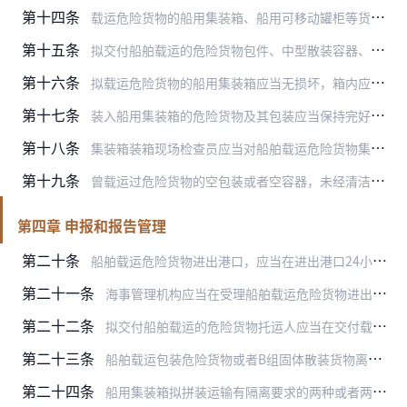
第十四条
载运危险货物的船用集装箱、船用可移动罐柜等货物运输组件和船用刚性中型散装容器，应当经国家海事管理机构认可的船舶检验机构检验合格，方可用于船舶运输。
第十五条
拟交付船舶载运的危险货物包件、中型散装容器、大宗包装、货物运输组件，应当按照规定显示所装危险货物特性的标志、标记和标牌。
第十六条
拟载运危险货物的船用集装箱应当无损坏，箱内应当清洁、干燥、无污损，满足所装载货物要求。处于熏蒸状态下的船用集装箱等货物运输组件，应当符合相关积载要求，并显示熏蒸…
第十七条
装入船用集装箱的危险货物及其包装应当保持完好，无破损、撒漏或者渗漏，并按照规定进行衬垫和加固，其积载、隔离应当符合相关安全要求。性质不相容的危险货物不得同箱装运…
第十八条
集装箱装箱现场检查员应当对船舶载运危险货物集装箱的装箱活动进行现场检查，在装箱完毕后，对符合《海运危险货物集装箱装箱安全技术要求》（JT672—2006）的签署…
第十九条
曾载运过危险货物的空包装或者空容器，未经清洁或者采取其他措施消除危险性的，应当视作盛装危险货物的包装或者容器。
第四章 申报和报告管理
第二十条
船舶载运危险货物进出港口，应当在进出港口24小时前（航程不足24小时的，在驶离上一港口前），向海事管理机构办理船舶载运危险货物申报手续，提交申请书和交通运输部有…
第二十一条
海事管理机构应当在受理船舶载运危险货物进出港口申报后24小时内做出批准或者不批准的决定；属于定期申报的，应当在7日内做出批准或者不批准的决定。不予批准的，应当告…
第二十二条
拟交付船舶载运的危险货物托运人应当在交付载运前向承运人说明所托运的危险货物种类、数量、危险特性以及发生危险情况的应急处置措施，提交以下货物信息，并报告海事管理机…
第二十三条
船舶载运包装危险货物或者B组固体散装货物离港前，应当将列有所载危险货物的装载位置清单、舱单或者详细配载图向海事管理机构报告。
第二十四条
船用集装箱拟拼装运输有隔离要求的两种或者两种以上危险货物，应当符合《国际海运危险货物规则》的规定。危险货物托运人应当事先向海事管理机构报告。