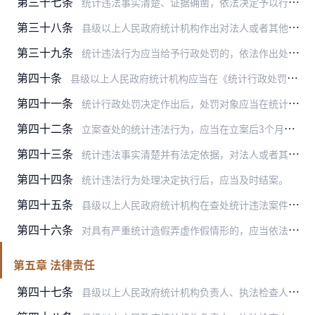
第三十七条
统计违法事实清楚、证据确凿，依法决定予以行政处罚的，应当在作出行政处罚决定前，制作《统计行政处罚决定告知书》，向处罚对象告知给予行政处罚的事实、理由、依据和处罚…
第三十八条
县级以上人民政府统计机构作出对法人或者其他组织5万元以上罚款，对个体工商户作出2000元以上罚款的行政处罚决定前，应当告知处罚对象有要求举行听证的权利。处罚对象…
第三十九条
统计违法行为应当给予行政处罚的，依法作出处罚决定，制作《统计行政处罚决定书》。《统计行政处罚决定书》应当载明下列事项：
第四十条
县级以上人民政府统计机构应当在《统计行政处罚决定书》作出后7日内送达处罚对象。处罚对象应当在送达回执上签字盖章，并注明签收日期。处罚对象拒绝接收的，应当在其他人…
第四十一条
统计行政处罚决定作出后，处罚对象应当在统计行政处罚决定的期限内予以履行。处罚对象对统计行政处罚决定不服，申请行政复议或者提起行政诉讼的，统计行政处罚不停止执行。
第四十二条
立案查处的统计违法行为，应当在立案后3个月内处理完毕；因特殊情况需要延长办理期限的，应当按规定报经批准，但延长期限不得超过3个月。
第四十三条
统计违法事实清楚并有法定依据，对法人或者其他组织予以警告或者警告并处1000元以下罚款行政处罚的，可以适用简易处罚程序，当场作出统计行政处罚决定。
第四十四条
统计违法行为处理决定执行后，应当及时结案。
第四十五条
县级以上人民政府统计机构在查处统计违法案件时，认为对有关国家工作人员应当给予处分处理的，应当按照有关规定提出处分处理建议，并将案件材料和处分处理建议移送具有管辖…
第四十六条
对具有严重统计造假弄虚作假情形的，应当依法认定为统计上严重失信，按照有关规定予以公示和惩戒。
第五章 法律责任
第四十七条
县级以上人民政府统计机构负责人、执法检查人员及其相关人员在统计执法监督检查中有下列行为之一的，由统计机构予以通报，由任免机关或者纪检监察机关给予处分：