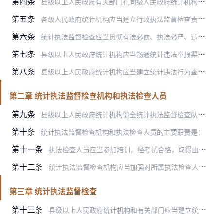
第四条
县级以上人民政府有关部门在同级人民政府统计机构的组织指导下，负责监督本部门统计调查中执行统计法情况，对本部门统计调查中发生的统计违法行为，移交同级人民政府统计机…
第五条
各级人民政府统计机构应当建立行政执法监督检查责任制和问责制，切实保障统计执法监督检查所需的人员、经费和其他工作条件。
第六条
统计执法监督检查应当贯彻有法必依、执法必严、违法必究的方针，坚持预防、查处和整改相结合，坚持教育与处罚相结合，坚持实事求是、客观公正、统一规范、文明执法、高效廉…
第七条
县级以上人民政府统计机构应当畅通统计违法举报渠道，公布统计违法举报电话、通信地址、网络专栏、电子邮箱等，认真受理、核实、办理统计违法举报。
第八条
县级以上人民政府统计机构应当建立统计违法行为查处情况报告制度，定期向上一级统计机构报告统计违法举报、统计执法监督检查和统计违法行为查处情况。
第二章 统计执法监督检查机构和执法检查人员
第九条
县级以上人民政府统计机构健全统计执法监督检查队伍，完善统计执法监督检查机制，建立统计执法骨干人才库，确保在库人员服从设库机构的调用。
第十条
统计执法监督检查机构和执法检查人员的主要职责是：
第十一条
执法检查人员应当参加培训，经考试合格，取得由国家统计局统一颁发的统计执法证。
第十二条
统计执法监督检查机构应当加强对所属执法检查人员的法律法规、统计业务知识、职业道德教育和执法监督检查技能培训，健全管理、考核和奖惩制度。
第三章 统计执法监督检查
第十三条
县级以上人民政府统计机构和有关部门应当建立统计执法监督检查工作机制和相关制度，综合运用“双随机”抽查、专项检查、重点检查、实地核查等方式，组织开展本地区、本部门…