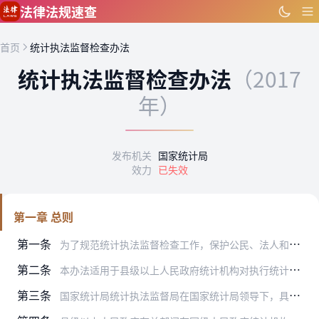
跳到主要内容
法律法规速查
首页
统计执法监督检查办法
统计执法监督检查办法
（2017
年）
发布机关
国家统计局
效力
已失效
第一章 总则
第一条
为了规范统计执法监督检查工作，保护公民、法人和其他组织的合法权益，保障和提高统计数据质量，根据《中华人民共和国统计法》、《中华人民共和国行政处罚法》和《中华人民…
第二条
本办法适用于县级以上人民政府统计机构对执行统计法律法规规章情况的监督检查和对统计违法行为的查处。
第三条
国家统计局统计执法监督局在国家统计局领导下，具体负责对全国统计执法监督检查工作的组织管理，指导监督地方统计机构和国家调查队统计执法监督检查机构工作，检查各地方、…