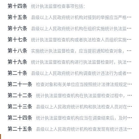
第十四条
统计执法监督检查事项包括：
第十五条
县级以上人民政府统计机构对接到的举报应当严格按照规定予以受理，经审核可能存在统计违法行为的，应当采取立案查处、执法检查办理，市级以上人民政府统计机构也可以按照规…
第十六条
县级以上人民政府统计机构在组织实施统计执法监督检查前应当拟定检查方案，明确检查的依据、时间、范围、内容和组织形式等。
第十七条
统计执法监督检查机构或者执法检查人员组织实施执法监督检查前，应报所属人民政府统计机构负责人批准。
第十八条
实施统计执法监督检查，应当提前通知检查对象，告知实施检查的人民政府统计机构名称，检查的依据、范围、内容、方式和时间，对检查对象的具体要求等。
第十九条
统计执法监督检查机构进行执法监督检查时，执法检查人员不得少于2名，并应当出示国家统计局统一颁发的统计执法证，告知检查对象和有关单位相关权利、义务以及相应法律责任…
第二十条
县级以上人民政府统计机构调查统计违法行为或者核查统计数据时，依据《统计法》第三十五条的规定，行使统计执法监督检查职权。
第二十一条
检查对象和有关单位应当按照统计法律法规规定，积极配合执法监督检查工作，为检查工作提供必要的条件保障。有关人员应当如实回答询问、反映情况，提供相关证明和资料，核实…
第二十二条
统计执法监督检查机构在执法监督检查过程中，应当及时按规定制作执法文书，如实记录执法检查人员询问情况和检查对象反映的情况以及提供的证明和资料，由执法检查人员在有关…
第二十三条
县级以上人民政府统计机构和执法检查人员对在执法监督检查过程中知悉的国家秘密、商业秘密、个人信息资料和能够识别或者推断单个调查对象身份的资料，负有保密义务。
第二十四条
统计执法监督检查机构应当在调查结束后，及时向所属人民政府统计机构提交检查报告，报告检查中发现的问题并提出处理建议。
第二十五条
县级以上人民政府统计机构检查发现有统计违法行为，依法应当追究法律责任的，一般应当由检查机关立案查处，也可以根据违法行为性质、情节提请上一级或者移交下级人民政府统…