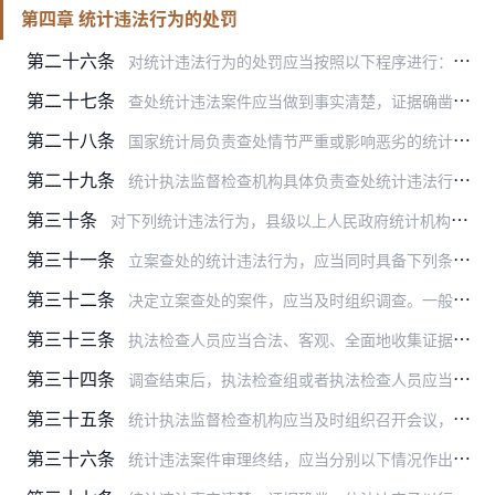
第四章 统计违法行为的处罚
第二十六条
对统计违法行为的处罚应当按照以下程序进行：立案、调查、处理、结案。
第二十七条
查处统计违法案件应当做到事实清楚，证据确凿，定性准确，处理恰当，适用法律正确，符合法定程序。
第二十八条
国家统计局负责查处情节严重或影响恶劣的统计造假、弄虚作假案件，对国家重大统计部署贯彻不力的案件，重大国情国力调查中发生的严重统计造假、弄虚作假案件，其他重大统计…
第二十九条
统计执法监督检查机构具体负责查处统计违法行为，统计执法队接受所属统计机构委托开展有关执法检查工作。
第三十条
对下列统计违法行为，县级以上人民政府统计机构应当依法立案：
第三十一条
立案查处的统计违法行为，应当同时具备下列条件：
第三十二条
决定立案查处的案件，应当及时组织调查。一般案件执法检查人员不得少于2人，重大案件应当按规定组成执法检查组。
第三十三条
执法检查人员应当合法、客观、全面地收集证据。收集证据过程中，执法检查人员应当及时制作《现场检查笔录》、《调查笔录》等文书，并整理制作《证据登记表》。
第三十四条
调查结束后，执法检查组或者执法检查人员应当及时形成调查报告，报送所属人民政府统计机构负责人。
第三十五条
统计执法监督检查机构应当及时组织召开会议，对案件进行讨论审理，确定统计违法行为性质和处理决定，报统计机构负责人审查。对情节复杂或者重大违法行为给予较重的行政处罚…
第三十六条
统计违法案件审理终结，应当分别以下情况作出处理：