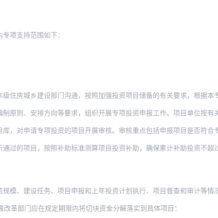
内专项支持范围如下：
房城乡建设部门沟通，按照加强投资项目储备的有关要求，根据本专项支持范围，依托
则、安排方向等要求，组织开展专项投资申报工作。项目单位按有关规定向省级发展
申请专项投资的项目开展审核。审核重点包括申报项目是否符合专项支持范围、是否重复申
项目，按照补助标准测算项目投资补助，确保累计补助投资不超过上限，并根据项目建设资
建设任务、项目申报和上年投资计划执行、项目督查和审计等情况，确定年度各地中央预算
展改革部门应在规定期限内将切块资金分解落实到具体项目：