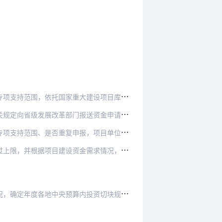
国家重大建设项目库，做好项目日常储备工作。
改革部门报送资金申请报告和综合信用承诺书。
报，项目单位是否被纳入严重失信企业“黑名单”…
金需求情况，报送年度投资计划安排建议。建议安…
内投资切块规模和与之匹配的绩效目标，下达本专…