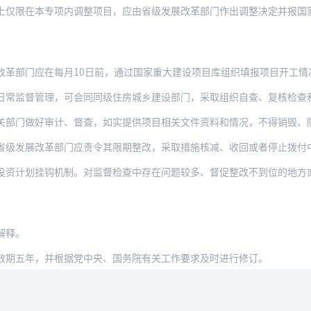
本专项内调整项目，应由省级发展改革部门作出调整决定并报国家发展改革委备案。新调整安
部门应在每月10日前，通过国家重大建设项目库组织填报项目开工情况、投资完成情
管理，可会同同级住房城乡建设部门，采取组织自查、复核检查和实地查看等方式，对中央预
门做好审计、督查，如实提供项目相关文件资料和情况，不得销毁、隐匿、转移、
改革部门应责令其限期整改，采取措施核减、收回或者停止拨付中央投资补助，并可以根据情
计划挂钩机制。对监督检查中存在问题较多、督促整改不到位的地方或单位，国家发
解释。
效期五年，并根据党中央、国务院有关工作要求及时进行修订。