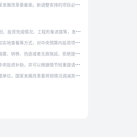
排的项目必须是已开工项目或是在调整计划印发后…
况、工程形象进度等，发现问题及时督促整改。
算内投资项目的资金使用、项目建设进展、绩效目…
伪造或者无故拖延、拒绝提供有关文件资料。
节轻重提请或者移交有关机关依法追究有关责任人…
展改革委将视情况调减其下年度投资计划规模。