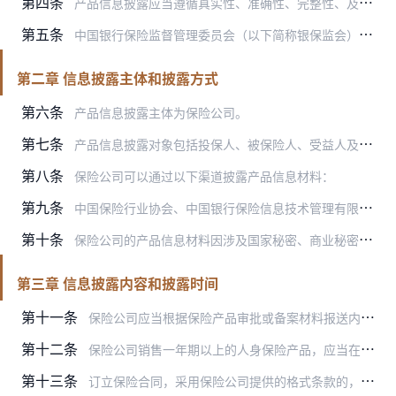
第四条
产品信息披露应当遵循真实性、准确性、完整性、及时性原则。保险公司及其保险销售人员、保险中介机构及其从业人员应当准确说明并充分披露与产品相关的信息，无重大遗漏，不…
第五条
中国银行保险监督管理委员会（以下简称银保监会）根据法律、行政法规和国务院授权，对保险公司及其保险销售人员、保险中介机构及其从业人员人身保险产品信息披露行为进行监…
第二章 信息披露主体和披露方式
第六条
产品信息披露主体为保险公司。
第七条
产品信息披露对象包括投保人、被保险人、受益人及社会公众。保险公司应当向社会公众披露其产品信息，接受保险监管部门及社会公众的监督。保险公司及其保险销售人员、保险中…
第八条
保险公司可以通过以下渠道披露产品信息材料：
第九条
中国保险行业协会、中国银行保险信息技术管理有限公司等机构应当积极发挥行业保险产品信息披露的平台作用，为社会公众及保险消费者提供行业保险产品信息查询渠道。
第十条
保险公司的产品信息材料因涉及国家秘密、商业秘密和个人隐私不予披露的，应当有充分的认定依据和完善的保密措施。
第三章 信息披露内容和披露时间
第十一条
保险公司应当根据保险产品审批或备案材料报送内容，披露下列保险产品信息：
第十二条
保险公司销售一年期以上的人身保险产品，应当在销售过程中以纸质或电子形式向投保人提供产品说明书。产品说明书应当结合产品特点，按照监管要求制定。
第十三条
订立保险合同，采用保险公司提供的格式条款的，保险公司向投保人提供的投保单应当附格式条款及条款查询方式，保险公司应当通过适当方式向投保人说明保险合同的内容，并重点…