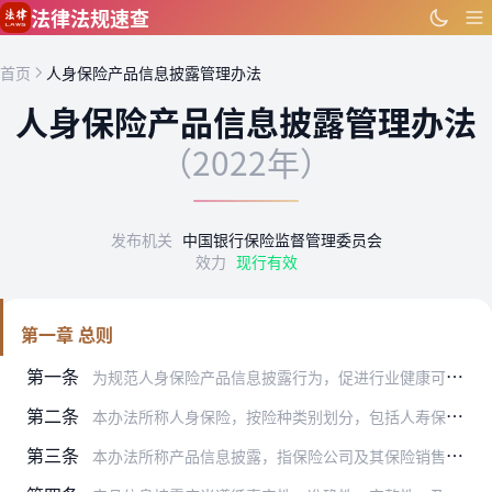
跳到主要内容
法律法规速查
首页
人身保险产品信息披露管理办法
人身保险产品信息披露管理办法
（2022年）
发布机关
中国银行保险监督管理委员会
效力
现行有效
第一章 总则
第一条
为规范人身保险产品信息披露行为，促进行业健康可持续发展，保护投保人、被保险人和受益人的合法权益，根据《中华人民共和国保险法》等法律、行政法规，制定本办法。
第二条
本办法所称人身保险，按险种类别划分，包括人寿保险、年金保险、健康保险、意外伤害保险等；按设计类型划分，包括普通型、分红型、万能型、投资连结型等。按保险期间划分，…
第三条
本办法所称产品信息披露，指保险公司及其保险销售人员、保险中介机构及其从业人员根据法律、行政法规等要求，通过线上或线下等形式，向投保人、被保险人、受益人及社会公众…