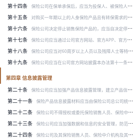
第十四条
保险公司在保单承保后，应当为投保人、被保险人、受益人提供电话、互联网等方式的保单查询服务，建立可以有效使用的保单查询通道。
第十五条
对购买一年期以上的人身保险产品且有转保需求的客户，经双方协商一致，保险公司同意进行转保的，保险公司应当向投保人披露相关转保信息，充分提示客户了解转保的潜在风险，…
第十六条
保险公司决定停止销售保险产品的，应当自决定停止之日起10个工作日内，披露停止销售产品的名称、停止销售的时间、停止销售的原因，以及后续服务措施等相关信息。
第十七条
保险公司应当通过公司官方网站、官方APP、官方公众服务号、客户服务电话等方便客户查询的平台向客户提供理赔流程、理赔时效、理赔文件要求等相关信息。理赔披露内容包括…
第十八条
保险公司应当对60周岁以上人员以及残障人士等特殊人群，提供符合该人群特点的披露方式，积极提供便捷投保通道等客户服务，确保消费者充分知悉其所购买保险产品的内容和主…
第十九条
保险公司应当在公司官方网站披露本办法第十一条、第十六条规定的产品信息。产品信息发生变更的，保险公司应当自变更之日起10个工作日内更新。上述变更包括产品上市销售、…
第四章 信息披露管理
第二十条
保险公司应当加强产品信息披露管理，建立产品信息披露内部管理办法，完善内部管理机制，加强公司网站披露页面建设，强化产品销售过程与售后信息披露监督管理。
第二十一条
保险产品信息披露材料应当由保险公司总公司统一负责管理。保险公司总公司可以授权省级分公司设计或修改保险产品信息披露材料，但应当报经总公司批准。除保险公司省级分公司…
第二十二条
保险公司不得授权或委托保险销售人员、保险中介机构及其从业人员自行修改保险产品信息披露材料。保险销售人员、保险中介机构及其从业人员不得自行修改代理销售的保险产品信…
第二十三条
保险公司应当加强数据和信息的安全管理，防范假冒网站、假冒APP等的违法活动，并检查网页上外部链接的可靠性。
第二十四条
保险公司及其保险销售人员、保险中介机构及其从业人员不得违规收集、使用、加工、泄露客户信息。保险公司应当加强客户信息保护管理，建立客户信息保护机制。