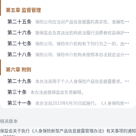
第五章 监督管理
第二十五条
保险公司应当对产品信息披露的真实性、准确性、完整性、及时性承担主体责任。
第二十六条
银保监会及其派出机构依法履行消费者权益保护监管职责，通过非现场监管、现场检查、举报调查等手段和采取监管谈话、责令限期整改、下发风险提示函等监管措施，督促保险公司…
第二十七条
保险公司、保险中介机构有下列行为之一的，由银保监会及其派出机构依据《中华人民共和国保险法》等法律、行政法规予以处罚：
第二十八条
保险公司、保险中介机构未按照本办法规定设计、修改、使用产品信息披露材料的，由银保监会及其派出机构责令限期改正；逾期不改正的，对保险机构处以一万元以上十万元以下的…
第六章 附则
第二十九条
本办法适用于个人人身保险产品信息披露要求。团体人身保险产品信息披露不适用本办法，另行规定。
第三十条
本办法由银保监会负责解释。
第三十一条
本办法自2023年6月30日起施行。《人身保险新型产品信息披露管理办法》（中国保险监督管理委员会令2009年第3号）、《关于执行〈人身保险新型产品信息披露管理办…
相关版本
保监会关于执行《人身保险新型产品信息披露管理办法》有关事项的通知