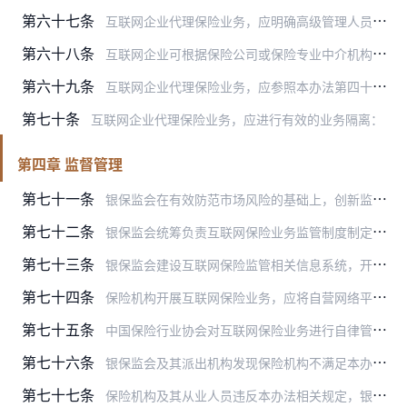
第六十七条
互联网企业代理保险业务，应明确高级管理人员负责管理，建立科学有效的管理制度和工作流程，实现互联网保险业务独立运营。
第六十八条
互联网企业可根据保险公司或保险专业中介机构委托代理保险业务，不得将互联网保险业务转委托给其他机构或个人。
第六十九条
互联网企业代理保险业务，应参照本办法第四十九条，建立互联网保险售后服务快速反应工作机制，增强服务能力。
第七十条
互联网企业代理保险业务，应进行有效的业务隔离：
第四章 监督管理
第七十一条
银保监会在有效防范市场风险的基础上，创新监管理念和方式，落实审慎监管要求，推动建立健全适应互联网保险业务发展特点的新型监管机制，对同类业务、同类主体一视同仁，严…
第七十二条
银保监会统筹负责互联网保险业务监管制度制定，银保监会及其派出机构按照关于保险机构的监管分工实施互联网保险业务日常监测与监管。
第七十三条
银保监会建设互联网保险监管相关信息系统，开展平台管理、数据信息报送、业务统计、监测分析、监管信息共享等工作，提高监管的及时性、有效性和针对性。
第七十四条
保险机构开展互联网保险业务，应将自营网络平台、互联网保险产品、合作销售渠道等信息以及相关变更情况报送至互联网保险监管相关信息系统。
第七十五条
中国保险行业协会对互联网保险业务进行自律管理，开展保险机构互联网保险业务信息披露相关管理工作。
第七十六条
银保监会及其派出机构发现保险机构不满足本办法第七条规定的经营条件的，或存在经营异常、经营风险的，或因售后服务保障不到位等问题而引发投诉率较高的，可责令保险机构限…
第七十七条
保险机构及其从业人员违反本办法相关规定，银保监会及其派出机构应依法采取监管措施或实施行政处罚。