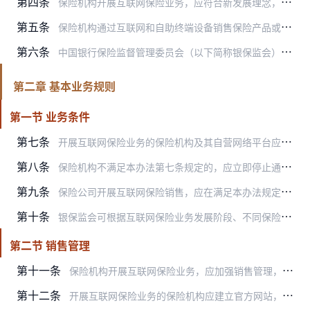
第四条
保险机构开展互联网保险业务，应符合新发展理念，依法合规，防范风险，以人为本，满足人民群众多层次风险保障需求，不得损害消费者合法权益和社会公共利益。
第五条
保险机构通过互联网和自助终端设备销售保险产品或提供保险经纪服务，消费者能够通过保险机构自营网络平台的销售页面独立了解产品信息，并能够自主完成投保行为的，适用本办…
第六条
中国银行保险监督管理委员会（以下简称银保监会）及其派出机构依法对互联网保险业务实施监督管理。
第二章 基本业务规则
第一节 业务条件
第七条
开展互联网保险业务的保险机构及其自营网络平台应具备以下条件：
第八条
保险机构不满足本办法第七条规定的，应立即停止通过互联网销售保险产品或提供保险经纪服务，并在官方网站和自营网络平台发布公告。保险机构经整改后满足本办法第七条规定的…
第九条
保险公司开展互联网保险销售，应在满足本办法规定的前提下，优先选择形态简单、条款简洁、责任清晰、可有效保障售后服务的保险产品，并充分考虑投保的便利性、风控的有效性…
第十条
银保监会可根据互联网保险业务发展阶段、不同保险产品的服务保障需要，规定保险机构通过互联网销售或提供保险经纪服务的险种范围和相关条件。
第二节 销售管理
第十一条
保险机构开展互联网保险业务，应加强销售管理，充分进行信息披露，规范营销宣传行为，优化销售流程，保护消费者合法权益。
第十二条
开展互联网保险业务的保险机构应建立官方网站，参照《保险公司信息披露管理办法》相关规定，设置互联网保险栏目进行信息披露，披露内容包括但不限于：