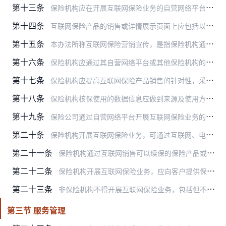
第十三条
保险机构应在开展互联网保险业务的自营网络平台显著位置，列明以下信息：
第十四条
互联网保险产品的销售或详情展示页面上应包括以下内容：
第十五条
本办法所称互联网保险营销宣传，是指保险机构通过网站、网页、互联网应用程序等互联网媒介，以文字、图片、音频、视频或其他形式，就保险产品或保险服务进行商业宣传推广的…
第十六条
保险机构应通过其自营网络平台或其他保险机构的自营网络平台销售互联网保险产品或提供保险经纪、保险公估服务，投保页面须属于保险机构自营网络平台。政府部门为了公共利益…
第十七条
保险机构应提高互联网保险产品销售的针对性，采取必要手段识别消费者的保险保障需求和消费能力，把合适的保险产品提供给消费者，并通过以下方式保障消费者的知情权和自主选…
第十八条
保险机构核保使用的数据信息应做到来源及使用方式合法。保险机构应丰富数据信息来源，深化技术应用，加强保险细分领域风险因素分析，不断完善核保模型，提高识别筛查能力，…
第十九条
保险公司通过自营网络平台开展互联网保险业务的，应通过自有保费收入专用账户直接收取投保人交付的保费；与保险中介机构合作开展互联网保险业务的，可通过该保险中介机构的…
第二十条
保险机构开展互联网保险业务，可通过互联网、电话等多种方式开展回访工作，回访时应验证客户身份，保障客户投保后及时完整知悉合同主要内容。保险机构开展电子化回访应遵循…
第二十一条
保险机构通过互联网销售可以续保的保险产品或提供相关保险经纪服务的，应保障客户的续保权益，为其提供线上的续保或终止续保的途径，未经客户同意不得自动续保。
第二十二条
保险机构开展互联网保险业务，应向客户提供保单和发票，可优先提供电子保单和电子发票。采用纸质保单的，保险公司或合作的保险中介机构应以适当方式将保单送达客户。采用电…
第二十三条
非保险机构不得开展互联网保险业务，包括但不限于以下商业行为：
第三节 服务管理