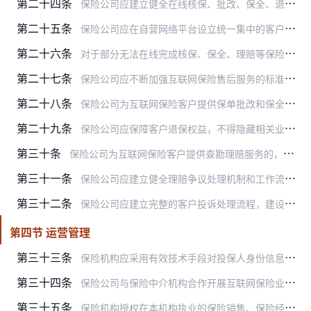
第二十四条
保险公司应建立健全在线核保、批改、保全、退保、理赔和投诉处理等全流程服务体系，加强互联网保险业务的服务过程管理和服务质量管理，并根据客户评价、投诉等情况，审视经…
第二十五条
保险公司应在自营网络平台设立统一集中的客户服务业务办理入口，提升线上服务能力，与线下服务有机融合，并提供必要的人工辅助，保障客户获得及时有效的服务。
第二十六条
对于部分无法在线完成核保、保全、理赔等保险业务活动的，保险公司应通过本公司分支机构或线下合作机构做好落地服务，销售时应明确告知投保人相关情况。线下合作机构应是其…
第二十七条
保险公司应不断加强互联网保险售后服务的标准化、规范化、透明化建设：
第二十八条
保险公司为互联网保险客户提供保单批改和保全服务的，应识别、确认客户身份的真实性和合法性。对于线上变更受益人的请求，保险公司应确认该项业务已取得被保险人的同意。
第二十九条
保险公司应保障客户退保权益，不得隐藏相关业务的办理入口，不得阻碍或限制客户退保。
第三十条
保险公司为互联网保险客户提供查勘理赔服务的，应建立包括客户报案、查勘理赔、争议处理等环节在内的系统化工作流程，实现查勘理赔服务闭环完整。参与查勘理赔的各类机构和…
第三十一条
保险公司应建立健全理赔争议处理机制和工作流程，及时向客户说明理赔决定、原因依据和争议处理办法，探索多元纠纷解决机制，跟踪做好争议处理工作。
第三十二条
保险公司应建立完整的客户投诉处理流程，建设独立于销售、理赔等业务的专职处理互联网保险客户投诉的人员队伍。对于银保监会及其派出机构、相关行业组织、消费者权益保护组…
第四节 运营管理
第三十三条
保险机构应采用有效技术手段对投保人身份信息的真实性进行验证，应完整记录和保存互联网保险主要业务过程，包括：产品销售页面的内容信息、投保人操作轨迹、保全理赔及投诉…
第三十四条
保险公司与保险中介机构合作开展互联网保险业务的，应审慎选择符合本办法规定、具有相应经营能力的保险中介机构，做好服务衔接、数据同步和信息共享。保险公司应与保险中介…
第三十五条
保险机构授权在本机构执业的保险销售、保险经纪从业人员为互联网保险业务开展营销宣传、产品咨询的，应在其劳动合同或委托协议中约定双方的权利义务，并按照相关监管规定对…