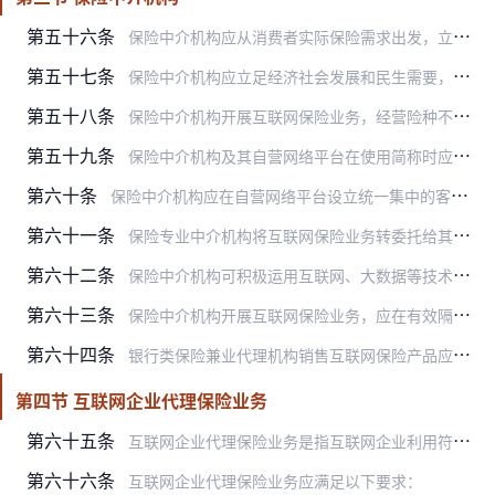
第五十六条
保险中介机构应从消费者实际保险需求出发，立足角色独立、贴近市场的优势，积极运用新技术，提升保险销售和服务能力，帮助消费者选择合适的保险产品和保险服务。保险中介机…
第五十七条
保险中介机构应立足经济社会发展和民生需要，选择经营稳健、能保障服务质量的保险公司进行合作，并建立互联网保险产品筛选机制，选择符合消费者需求和互联网特点的保险产品…
第五十八条
保险中介机构开展互联网保险业务，经营险种不得突破承保公司的险种范围和经营区域，业务范围不得超出合作或委托协议约定的范围。
第五十九条
保险中介机构及其自营网络平台在使用简称时应清晰标识所属行业细分类别，不得使用“××保险”或“××保险平台”等容易混淆行业类别的字样或宣传用语。为保险机构提供技术…
第六十条
保险中介机构应在自营网络平台设立统一集中的客户服务专栏，提供服务入口或披露承保公司服务渠道，保障客户获得及时有效的服务。保险中介机构销售互联网保险产品、提供保险…
第六十一条
保险专业中介机构将互联网保险业务转委托给其他保险中介机构开展的，应征得委托人同意，并充分向消费者进行披露。受托保险中介机构应符合本办法规定的条件。
第六十二条
保险中介机构可积极运用互联网、大数据等技术手段，提高风险识别和业务运营能力，完善管理制度，与保险公司的运营服务相互补充，共同服务消费者。保险中介机构可发挥自身优…
第六十三条
保险中介机构开展互联网保险业务，应在有效隔离、风险可控的前提下，与保险公司系统互通、业务互联、数据对接。保险中介机构之间可依托互联网等技术手段加强协同合作，促进…
第六十四条
银行类保险兼业代理机构销售互联网保险产品应满足以下要求：
第四节 互联网企业代理保险业务
第六十五条
互联网企业代理保险业务是指互联网企业利用符合本办法规定的自营网络平台代理销售互联网保险产品、提供保险服务的经营活动。
第六十六条
互联网企业代理保险业务应满足以下要求：