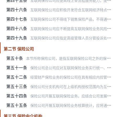
第四十五条
互联网保险公司应提高线上全流程服务能力，提升线上服务体验和效率；应在自营网络平台设立统一集中的互联网保险销售和客户服务业务办理入口，提供销售、批改、保全、退保、…
第四十六条
互联网保险公司应积极开发符合互联网经济特点、服务多元化保障需求的保险产品。产品开发应具备定价基础，符合精算原理，满足场景所需，让保险与场景、技术合理融合，充分考…
第四十七条
互联网保险公司不得线下销售保险产品，不得通过其他保险机构线下销售保险产品。
第四十八条
互联网保险公司应不断提高互联网保险业务风险防控水平，健全风险监测预警和早期干预机制，运用数据挖掘、机器学习等技术提高风险识别和处置能力。
第四十九条
互联网保险公司应指定高级管理人员分管投诉处理工作，设立专门的投诉管理部门和岗位，对投诉情况进行分析研究，协同公司产品开发、业务管理、运营管理等部门进行改进，完善…
第二节 保险公司
第五十条
本节所称保险公司，是指互联网保险公司之外的保险公司。
第五十一条
保险公司总公司应对互联网保险业务实行统一、垂直管理。
第五十二条
经营财产保险业务的保险公司在具有相应内控管理能力且能满足客户落地服务需求的情况下，可将相关财产保险产品的经营区域拓展至未设立分公司的省（自治区、直辖市、计划单列…
第五十三条
保险公司分支机构可在上级机构授权范围内为互联网保险业务提供查勘理赔、批改保全、医疗协助、退保及投诉处理等属地化服务。保险公司应为分支机构开展属地化服务建立明确的…
第五十四条
保险公司开展互联网保险业务，应结合公司发展战略，做好互联网与其他渠道融合和联动，充分发挥不同销售渠道优势，提升业务可获得性和服务便利性，做好经营环节、人员职责和…
第五十五条
保险公司开展互联网保险业务核算统计，应将通过直销、专业代理、经纪、兼业代理等销售渠道开展的互联网保险业务，计入该销售渠道的线上业务部分，并将各销售渠道线上业务部…
第三节 保险中介机构