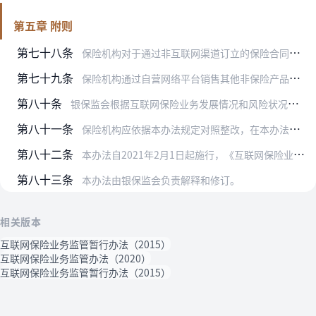
第五章 附则
第七十八条
保险机构对于通过非互联网渠道订立的保险合同开展线上营销宣传和线上售后服务的，以及通过互联网优化业务模式和业务形态的，参照本办法执行。
第七十九条
保险机构通过自营网络平台销售其他非保险产品或提供相关服务的，应符合银保监会相关规定，并与互联网保险业务有效隔离。保险机构不得在自营网络平台销售未经金融监管部门批…
第八十条
银保监会根据互联网保险业务发展情况和风险状况，适时出台配套文件，细化、调整监管规定，推进互联网保险监管长效化、系统化、制度化。
第八十一条
保险机构应依据本办法规定对照整改，在本办法施行之日起3个月内完成制度建设、营销宣传、销售管理、信息披露等问题整改，6个月内完成业务和经营等其他问题整改，12个月…
第八十二条
本办法自2021年2月1日起施行，《互联网保险业务监管暂行办法》（保监发〔2015〕69号）同时废止。
第八十三条
本办法由银保监会负责解释和修订。
相关版本
互联网保险业务监管暂行办法（2015）
互联网保险业务监管办法（2020）
互联网保险业务监管暂行办法（2015）