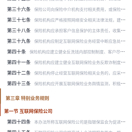
第三十六条
保险公司向保险中介机构支付相关费用，或保险机构向提供技术支持、客户服务等服务的合作机构支付相关费用，应按照合作协议约定的费用种类和标准，由总公司或其授权的省级分…
第三十七条
保险机构应严格按照网络安全相关法律法规，建立完善与互联网保险业务发展相适应的信息技术基础设施和安全保障体系，提升信息化和网络安全保障能力：
第三十八条
保险机构应承担客户信息保护的主体责任，收集、处理及使用个人信息应遵循合法、正当、必要的原则，保证信息收集、处理及使用的安全性和合法性：
第三十九条
保险机构应制定互联网保险业务经营中断应急处置预案。因突发事件、政策变化等原因导致互联网保险业务经营中断的，保险机构应在官方网站和自营网络平台及时发布公告，说明原…
第四十条
保险机构应建立健全反洗钱内部控制制度、客户尽职调查制度、客户身份资料和交易记录保存制度、大额交易和可疑交易报告制度，履行《中华人民共和国反洗钱法》规定的反洗钱义…
第四十一条
保险机构应建立健全互联网保险业务反欺诈制度，加强对互联网保险欺诈的监控和报告，及时有效处置欺诈案件。保险机构应积极参与风险信息共享的行业协同机制，提高风险识别和…
第四十二条
保险机构停止经营互联网保险相关业务的，应采取妥善措施做好存续业务的售后服务，有效保护客户合法权益。
第四十三条
保险机构应开展互联网保险业务舆情监测，积极做好舆情沟通，回应消费者和公众关切，及时有效处理因消费争议和纠纷产生的网络舆情。
第三章 特别业务规则
第一节 互联网保险公司
第四十四条
本办法所称互联网保险公司是指银保监会为促进保险业务与互联网、大数据等新技术融合创新，专门批准设立并依法登记注册，不设分支机构，在全国范围内专门开展互联网保险业务…