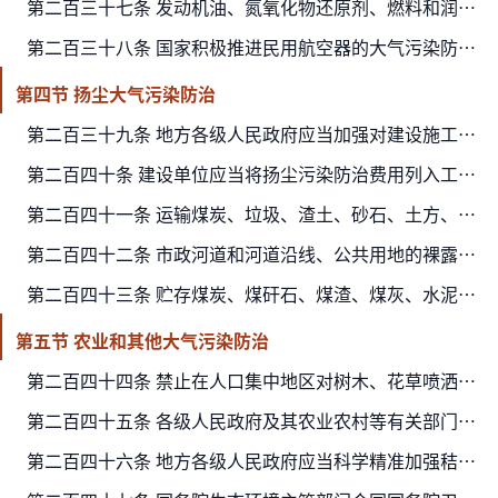
第二百三十七条 发动机油、氮氧化物还原剂、燃料和润滑油添加剂及其他添加剂的有毒有害物质含量和其他大气污染防治指标，应当符合相关标准的要求，不得损害机动车船、非道路移动机械排放控…
第二百三十八条 国家积极推进民用航空器的大气污染防治，鼓励在设计、生产、使用过程中采取有效措施减少大气污染物排放。
第四节 扬尘大气污染防治
第二百三十九条 地方各级人民政府应当加强对建设施工和运输的管理，保持道路清洁，控制料堆和渣土堆放，扩大绿地、水面、湿地和地面铺装面积，防治扬尘污染。
第二百四十条 建设单位应当将扬尘污染防治费用列入工程造价，在施工合同中明确施工单位的扬尘污染防治责任。施工单位应当制定具体的施工扬尘污染防治实施方案。
第二百四十一条 运输煤炭、垃圾、渣土、砂石、土方、灰浆等散装、流体物料的车辆和船舶应当采取密闭或者其他有效措施防止物料遗撒造成扬尘污染，并按照规定路线行驶。
第二百四十二条 市政河道和河道沿线、公共用地的裸露地面及其他城镇裸露地面，有关部门应当按照规划组织实施绿化或者透水铺装。
第二百四十三条 贮存煤炭、煤矸石、煤渣、煤灰、水泥、石灰、石膏、砂土、铁矿石等易产生扬尘的物料应当密闭；不能密闭的，应当设置不低于堆放物高度的严密围挡，并采取有效覆盖措施防治扬…
第五节 农业和其他大气污染防治
第二百四十四条 禁止在人口集中地区对树木、花草喷洒剧毒、高毒农药。
第二百四十五条 各级人民政府及其农业农村等有关部门应当鼓励、支持采用先进适用技术，对秸秆、落叶等进行肥料化、饲料化、能源化、工业原料化、食用菌基料化等综合利用，加大对秸秆还田、…
第二百四十六条 地方各级人民政府应当科学精准加强秸秆、落叶等焚烧的组织、指导和管理。禁止在人口集中地区、机场周围、交通干线附近以及省级以上人民政府划定的其他区域和规定的时段露天…