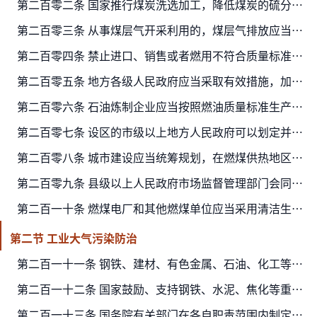
第二百零二条 国家推行煤炭洗选加工，降低煤炭的硫分和灰分，限制高硫分、高灰分煤炭的开采。新建煤矿应当同步建设配套的煤炭洗选设施，使煤炭的硫分、灰分含量达到规定标准；已建成的煤…
第二百零三条 从事煤层气开采利用的，煤层气排放应当符合相关标准规范。
第二百零四条 禁止进口、销售或者燃用不符合质量标准的煤炭，鼓励燃用优质煤炭。
第二百零五条 地方各级人民政府应当采取有效措施，加强散煤的管理，禁止销售不符合散煤质量标准的煤炭，鼓励、支持采取清洁低碳能源、集中供热替代等措施防治燃用散煤造成大气污染。
第二百零六条 石油炼制企业应当按照燃油质量标准生产燃油。
第二百零七条 设区的市级以上地方人民政府可以划定并公布高污染燃料禁燃区，并根据大气环境质量改善要求，逐步扩大高污染燃料禁燃区范围。高污染燃料的目录由国务院生态环境主管部门确定…
第二百零八条 城市建设应当统筹规划，在燃煤供热地区，推进热电联产和集中供热。在集中供热管网覆盖地区，禁止新建、扩建分散燃煤供热锅炉；已建成的不能达标排放的燃煤供热锅炉，应当在…
第二百零九条 县级以上人民政府市场监督管理部门会同生态环境主管部门对锅炉生产、进口、销售、使用环节执行大气污染防治标准或者要求的情况进行监督检查；不符合大气污染防治标准或者要…
第二百一十条 燃煤电厂和其他燃煤单位应当采用清洁生产工艺，配套建设除尘、脱硫、脱硝等装置，或者采取技术改造等其他控制大气污染物排放的措施。
第二节 工业大气污染防治
第二百一十一条 钢铁、建材、有色金属、石油、化工等企业生产过程中排放粉尘、硫化物和氮氧化物的，应当采用清洁生产工艺，配套建设除尘、脱硫、脱硝等装置，或者采取技术改造等其他控制大…
第二百一十二条 国家鼓励、支持钢铁、水泥、焦化等重点行业和燃煤锅炉采用超低排放等技术，减少大气污染物的排放。
第二百一十三条 国务院有关部门在各自职责范围内制定含挥发性有机物的原辅材料和产品的挥发性有机物含量限值标准、低挥发性有机物含量的原辅材料和产品标准。