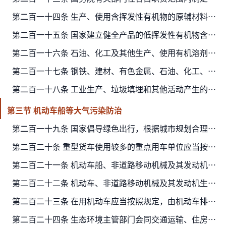
第二百一十四条 生产、使用含挥发性有机物的原辅材料和产品，应当按照国家规定，在密闭空间、设备中进行并安装、使用污染防治设施，或者采取有效措施减少废气排放。
第二百一十五条 国家建立健全产品的低挥发性有机物含量标识制度，低挥发性有机物含量的产品的生产者应当按照规定标识。
第二百一十六条 石油、化工及其他生产、使用有机溶剂的企业，应当采取有效措施对管道、设备进行日常维护、维修，减少物料泄漏，对泄漏的物料应当及时收集处理。
第二百一十七条 钢铁、建材、有色金属、石油、化工、制药、矿产开采企业和其他工业生产企业，应当加强精细化管理，采取集中收集处理等措施，严格控制粉尘和气态污染物的排放。
第二百一十八条 工业生产、垃圾填埋和其他活动产生的可燃性气体应当回收利用，不具备回收利用条件的，应当进行污染防治处理。
第三节 机动车船等大气污染防治
第二百一十九条 国家倡导绿色出行，根据城市规划合理控制燃油机动车保有量，大力发展城市公共交通，提高公共交通出行比例。
第二百二十条 重型货车使用较多的重点用车单位应当按照国家规定，将运输及装卸环节排放管理纳入单位污染防治责任制度，加强重型货车大气污染防治。
第二百二十一条 机动车船、非道路移动机械及其发动机不得超过标准排放大气污染物。
第二百二十二条 机动车、非道路移动机械及其发动机生产企业应当对新生产的机动车、非道路移动机械及其发动机进行排放检验。经检验合格的，方可出厂销售。检验信息应当向社会公开，并报生态…
第二百二十三条 在用机动车应当按照规定，由机动车排放检验机构定期对其进行排放检验。经检验合格的，方可上道路行驶。未经检验合格的，公安机关交通管理部门不得核发安全技术检验合格标志…
第二百二十四条 生态环境主管部门会同交通运输、住房城乡建设、农业农村、水行政等有关部门对在用非道路移动机械的大气污染物排放状况、排放控制系统运行情况进行监督检查；排放不合格的，…