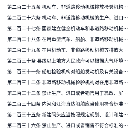
第二百二十五条 机动车、非道路移动机械排放检验机构应当依法通过计量认证，使用经依法检定合格的机动车、非道路移动机械排放检验设备，按照国务院生态环境主管部门制定的规范，对机动车、…
第二百二十六条 机动车、非道路移动机械的生产、进口企业应当向社会公开其生产、进口机动车车型、非道路移动机械机型的排放检验信息、污染控制技术信息和有关维修技术信息。
第二百二十七条 国家建立健全机动车和非道路移动机械环保召回制度。
第二百二十八条 在用重型汽车、船舶、非道路移动机械等未按照规定安装排放控制系统或者排放控制系统不符合要求，不能达标排放的，应当加装或者更换符合要求的排放控制系统，或者采取其他有…
第二百二十九条 在用机动车、非道路移动机械等排放大气污染物超过标准的，应当进行维修；经维修或者采用污染控制技术后，大气污染物排放仍不符合国家排放标准的，应当强制报废。其所有人应…
第二百三十条 县级以上地方人民政府可以根据大气环境质量状况，划定并公布禁止使用高排放非道路移动机械的区域。
第二百三十一条 船舶检验机构对船舶发动机及有关设备进行排放检验。经检验符合国家排放标准的，船舶方可运营。
第二百三十二条 非道路移动机械检验机构对在用非道路移动机械进行排放检验。经检验符合国家排放标准的，方可运营。
第二百三十三条 禁止生产、进口或者销售用于篡改、屏蔽、伪造机动车船、非道路移动机械及其发动机排放检验数据的装置和为虚假排放检验提供条件的检验设备。
第二百三十四条 内河和江海直达船舶应当使用符合标准的燃油。远洋船舶靠港后应当使用符合大气污染物控制要求的燃油。
第二百三十五条 新建码头应当按照规定规划、设计和建设岸基供电设施；已建成的码头应当按照规定逐步实施岸基供电设施改造。具备岸电使用条件的船舶靠港应当按照国家规定使用岸电，但是使用…
第二百三十六条 禁止生产、进口或者销售不符合标准的机动车船、非道路移动机械用燃料和氮氧化物还原剂；禁止向机动车、非道路移动机械、内河和江海直达船舶销售非机动车船用燃料；禁止机动…