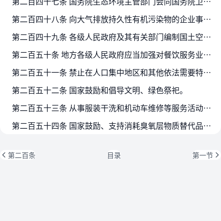
第二百四十七条 国务院生态环境主管部门会同国务院卫生健康主管部门，根据大气污染物对公众健康、生态环境的危害和影响程度，制定公布有毒有害大气污染物名录并适时更新，实行风险管理。
第二百四十八条 向大气排放持久性有机污染物的企业事业单位和其他生产经营者以及废弃物焚烧设施的运营单位，应当按照国家规定，采取有利于减少持久性有机污染物排放的技术方法和工艺，配备…
第二百四十九条 各级人民政府及其有关部门编制国土空间规划和相关规划，应当统筹规划，合理安排土地用途和建设布局，防止、减少恶臭污染。
第二百五十条 地方各级人民政府应当加强对餐饮服务业布局和设置的引导，在经营主体登记注册环节提示选址禁止性要求。
第二百五十一条 禁止在人口集中地区和其他依法需要特殊保护的区域焚烧沥青、油毡、橡胶、塑料、皮革、垃圾及其他产生有毒有害烟尘和恶臭气体的物质。
第二百五十二条 国家鼓励和倡导文明、绿色祭祀。
第二百五十三条 从事服装干洗和机动车维修等服务活动的经营者，应当按照国家相关标准或者要求设置异味和废气处理装置等污染防治设施并保持正常使用，防止影响周边环境。
第二百五十四条 国家鼓励、支持消耗臭氧层物质替代品的生产、使用，逐步减少直至停止消耗臭氧层物质的生产、使用。
第二百条
目录
第一节