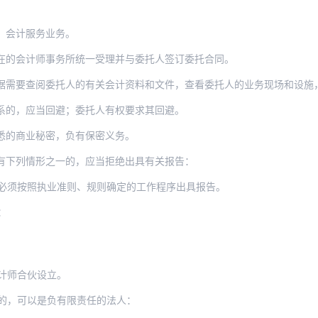
：
、会计服务业务。
在的会计师事务所统一受理并与委托人签订委托合同。
据需要查阅委托人的有关会计资料和文件，查看委托人的业务现场和设施
系的，应当回避；委托人有权要求其回避。
悉的商业秘密，负有保密义务。
有下列情形之一的，应当拒绝出具有关报告：
必须按照执业准则、规则确定的工作程序出具报告。
：
计师合伙设立。
的，可以是负有限责任的法人：