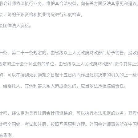
册会计师依法执行业务，维护其合法权益，向有关方面反映其意见和建议
会计师的任职资格和执业情况进行年度检查。
会团体法人资格。
二十一条规定的，由省级以上人民政府财政部门给予警告，没收违法所得，可以并处违法所得
注册会计师业务的单位，由省级以上人民政府财政部门责令其停止违法活动，没收违法所
在接到处罚通知之日起十五日内向作出处罚决定的机关的上一级机关申请复议；当事人也可以
，给委托人、其他利害关系人造成损失的，应当依法承担赔偿责任。
师，经认定为具有注册会计师资格的，可以执行本法规定的业务，其资格认定和对其
统一考试和注册，按照互惠原则办理。外国会计师事务所在中国境内设立常驻代表机构，须报
施条例。