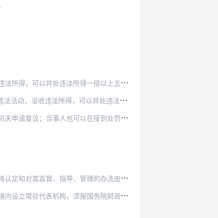
。
一倍以上五倍以下的罚款；情节严重的，并可以由省…
得，可以并处违法所得一倍以上五倍以下的罚款。
在接到处罚决定通知之日起十五日内直接向人民法院…
监督、指导、管理的办法由国务院另行规定。
国务院财政部门批准。外国会计师事务所与中国的会…