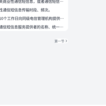
第二十三条 通信短信息服务提供者发现通信短信息发送方未经通信短信息接收方同意或者请求发送相关商业性通信短信息，或者通信短信息接收方明确提出拒绝接收相关商业性通信短信息的，通…
性通信短信息传输时段、频次。
第二十五条 发送公益性通信短信息需要电信管理机构进行协调的，由省级以上人民政府有关部门提前10个工作日向同级电信管理机构提供通信短信息发送时间、发送内容、发送范围以及发送机…
第二十六条 基础电信业务经营者应当严格履行接入管理责任，准确记录接入其公用通信网络的端口类通信短信息服务提供者的名称、统一社会信用代码、联系方式，以及依法取得的端口码号及其…
第一节