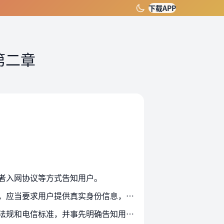
下载APP
第二章
者入网协议等方式告知用户。
第十条 通信短信息服务提供者在与用户签订服务合同或者入网协议，或者确认提供通信短信息服务时，应当要求用户提供真实身份信息，并进行查验。用户不提供真实身份信息的，通信短信…
第十一条 提供通信短信息服务需要向用户收费的，通信短信息服务提供者应当保证计费符合相关法律法规和电信标准，并事先明确告知用户服务内容、资费标准和收费方式等信息。