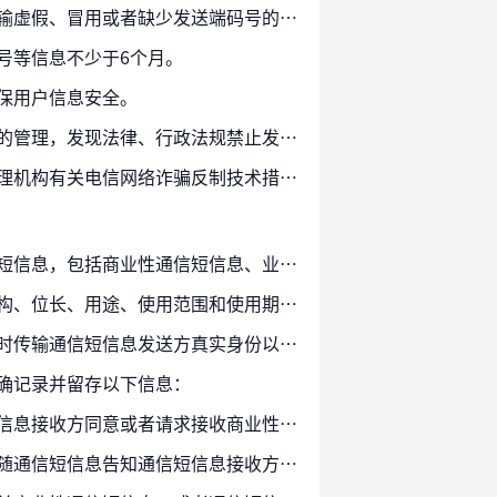
第十二条 通信短信息服务提供者传输通信短信息的，应当完整、真实、准确传输发送端码号；不得传输虚假、冒用或者缺少发送端码号的通信短信息。
号等信息不少于6个月。
保用户信息安全。
第十五条 通信短信息服务提供者应当建立和执行网络与信息安全管理制度，加强对传输的通信短信息的管理，发现法律、行政法规禁止发送或者传输的通信短信息的，应当立即停止传输，采取…
第十六条 通信短信息服务提供者应当建立反电信网络诈骗内部防控机制和安全责任制度，落实电信管理机构有关电信网络诈骗反制技术措施建设要求，加强新业务涉诈风险安全评估，履行反电…
第十七条 本规定所称端口类通信短信息，是指通信短信息服务提供者利用通信短信息端口传输的通信短信息，包括商业性通信短信息、业务管理和服务性通信短信息，以及公益性通信短信息等…
第十八条 通信短信息服务提供者提供端口类通信短信息服务的，应当按照电信管理机构批准的码号结构、位长、用途、使用范围和使用期限等使用端口码号。
第十九条 通信短信息服务提供者传输端口类通信短信息的，除本规定第十二条规定事项外，还应当同时传输通信短信息发送方真实身份以及法律法规规定的其他信息，并能够实现有效追溯。
确记录并留存以下信息：
第二十一条 通信短信息服务提供者传输商业性通信短信息的，应当要求通信短信息发送方提供通信短信息接收方同意或者请求接收商业性通信短信息的承诺或者证明材料。通信短信息发送方对提…
第二十二条 通信短信息服务提供者传输商业性通信短信息的，应当提供便捷和有效的拒绝接收方式并随通信短信息告知通信短信息接收方；不得以任何方式对通信短信息接收方拒绝接收商业性通…