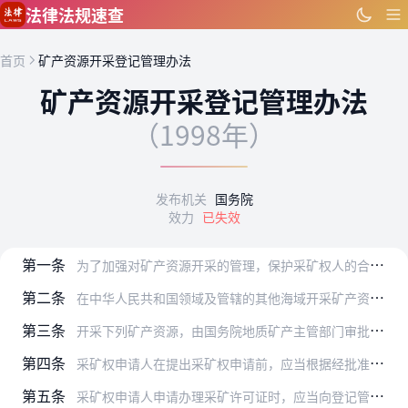
跳到主要内容
法律法规速查
首页
矿产资源开采登记管理办法
矿产资源开采登记管理办法
（1998年）
发布机关
国务院
效力
已失效
第一条
为了加强对矿产资源开采的管理，保护采矿权人的合法权益，维护矿产资源开采秩序，促进矿业发展，根据《中华人民共和国矿产资源法》，制定本办法。
第二条
在中华人民共和国领域及管辖的其他海域开采矿产资源，必须遵守本办法。
第三条
开采下列矿产资源，由国务院地质矿产主管部门审批登记，颁发采矿许可证：
第四条
采矿权申请人在提出采矿权申请前，应当根据经批准的地质勘查储量报告，向登记管理机关申请划定矿区范围。
第五条
采矿权申请人申请办理采矿许可证时，应当向登记管理机关提交下列资料：