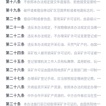
第十八条
不依照本办法规定提交年度报告、拒绝接受监督检查或者弄虚作假的，由县级以上人民政府负责地质矿产管理工作的部门按照国务院地质矿产主管部门规定的权限，责令停止违法行为…
第十九条
破坏或者擅自移动矿区范围界桩或者地面标志的，由县级以上人民政府负责地质矿产管理工作的部门按照国务院地质矿产主管部门规定的权限，责令限期恢复；情节严重的，处3万元…
第二十条
擅自印制或者伪造、冒用采矿许可证的，由县级以上人民政府负责地质矿产管理工作的部门按照国务院地质矿产主管部门规定的权限，没收违法所得，可以并处10万元以下的罚款；…
第二十一条
违反本办法规定，不按期缴纳本办法规定应当缴纳的费用的，由登记管理机关责令限期缴纳，并从滞纳之日起每日加收2‰的滞纳金；逾期仍不缴纳的，由原发证机关吊销采矿许可证…
第二十二条
违反本办法规定，不办理采矿许可证变更登记或者注销登记手续的，由登记管理机关责令限期改正；逾期不改正的，由原发证机关吊销采矿许可证。
第二十三条
违反本办法规定开采石油、天然气矿产的，由国务院地质矿产主管部门按照本办法的有关规定给予行政处罚。
第二十四条
采矿权人被吊销采矿许可证的，自采矿许可证被吊销之日起2年内不得再申请采矿权。
第二十五条
登记管理机关工作人员徇私舞弊、滥用职权、玩忽职守，构成犯罪的，依法追究刑事责任；尚不构成犯罪的，依法给予行政处分。
第二十六条
采矿许可证由国务院地质矿产主管部门统一印制。申请登记书、变更申请登记书和注销申请登记书的格式，由国务院地质矿产主管部门统一制定。
第二十七条
办理采矿登记手续，应当按照规定缴纳登记费。收费标准和管理、使用办法，由国务院物价主管部门会同国务院地质矿产主管部门、财政部门规定。
第二十八条
外商投资开采矿产资源，依照本办法的规定办理；法律、行政法规另有特别规定的，从其规定。
第二十九条
中外合作开采矿产资源的，中方合作者应当在签订合同前，将合作的矿区范围、开采矿种、开发利用方案等资料报原发证机关复核并签署意见；在签订合同后，向原发证机关备案。
第三十条
本办法施行前已经取得采矿许可证的，由国务院地质矿产主管部门统一组织换领新采矿许可证。