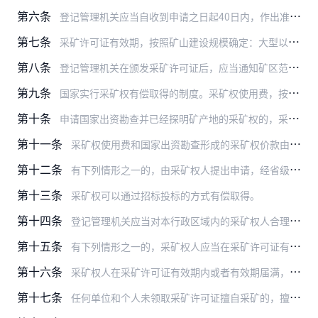
第六条
登记管理机关应当自收到申请之日起40日内，作出准予登记或者不予登记的决定，并通知采矿权申请人。
第七条
采矿许可证有效期，按照矿山建设规模确定：大型以上的，采矿许可证有效期最长为30年；中型的，采矿许可证有效期最长为20年；小型的，采矿许可证有效期最长为10年。采…
第八条
登记管理机关在颁发采矿许可证后，应当通知矿区范围所在地的有关县级人民政府。有关县级人民政府应当自收到通知之日起90日内，对矿区范围予以公告，并可以根据采矿权人的…
第九条
国家实行采矿权有偿取得的制度。采矿权使用费，按照矿区范围的面积逐年缴纳，标准为每平方公里每年1000元。
第十条
申请国家出资勘查并已经探明矿产地的采矿权的，采矿权申请人除依照本办法第九条的规定缴纳采矿权使用费外，还应当缴纳经评估确认的国家出资勘查形成的采矿权价款；采矿权价…
第十一条
采矿权使用费和国家出资勘查形成的采矿权价款由登记管理机关收取，全部纳入国家预算管理。具体管理、使用办法，由国务院地质矿产主管部门会同国务院财政部门、计划主管部门…
第十二条
有下列情形之一的，由采矿权人提出申请，经省级以上人民政府登记管理机关按照国务院地质矿产主管部门会同国务院财政部门制定的采矿权使用费和采矿权价款的减免办法审查批准…
第十三条
采矿权可以通过招标投标的方式有偿取得。
第十四条
登记管理机关应当对本行政区域内的采矿权人合理开发利用矿产资源、保护环境及其他应当履行的法定义务等情况依法进行监督检查。采矿权人应当如实报告有关情况，并提交年度报…
第十五条
有下列情形之一的，采矿权人应当在采矿许可证有效期内，向登记管理机关申请变更登记：
第十六条
采矿权人在采矿许可证有效期内或者有效期届满，停办、关闭矿山的，应当自决定停办或者关闭矿山之日起30日内，向原发证机关申请办理采矿许可证注销登记手续。
第十七条
任何单位和个人未领取采矿许可证擅自采矿的，擅自进入国家规划矿区和对国民经济具有重要价值的矿区范围采矿的，擅自开采国家规定实行保护性开采的特定矿种的，超越批准的矿…