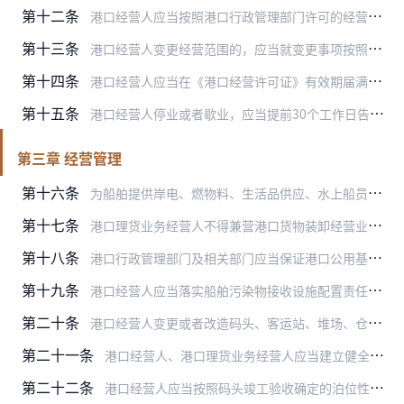
第十二条
港口经营人应当按照港口行政管理部门许可的经营范围从事港口经营活动。
第十三条
港口经营人变更经营范围的，应当就变更事项按照本规定第十条规定办理许可手续。
第十四条
港口经营人应当在《港口经营许可证》有效期届满之日30日以前，向《港口经营许可证》发证机关申请办理延续手续。
第十五条
港口经营人停业或者歇业，应当提前30个工作日告知原许可机关。原许可机关应当收回并注销其《港口经营许可证》，并以适当方式向社会公布。
第三章 经营管理
第十六条
为船舶提供岸电、燃物料、生活品供应、水上船员接送及船舶污染物（含油污水、残油、洗舱水、生活污水及垃圾）接收、围油栏供应服务等船舶港口服务的单位，港口设施设备和机…
第十七条
港口理货业务经营人不得兼营港口货物装卸经营业务和仓储经营业务。
第十八条
港口行政管理部门及相关部门应当保证港口公用基础设施的完好、畅通。
第十九条
港口经营人应当落实船舶污染物接收设施配置责任，按照国家有关规定加强港口接收设施与城市公共转运、处置设施的衔接，不得拒绝接收船舶送交的垃圾、生活污水、含油污水。
第二十条
港口经营人变更或者改造码头、客运站、堆场、仓库、储罐、岸电和污水预处理设施等固定经营设施，应当依照有关法律、法规和规章的规定履行相应手续。依照有关规定无需经港口…
第二十一条
港口经营人、港口理货业务经营人应当建立健全安全生产责任制和安全生产规章制度，推进安全生产标准化建设，依法提取和使用安全生产费用，完善安全生产条件，建立实施安全风…
第二十二条
港口经营人应当按照码头竣工验收确定的泊位性质和功能接靠船舶，不得超过码头靠泊等级接靠船舶，但按照交通运输部的规定接靠满足相关条件的减载船舶除外。