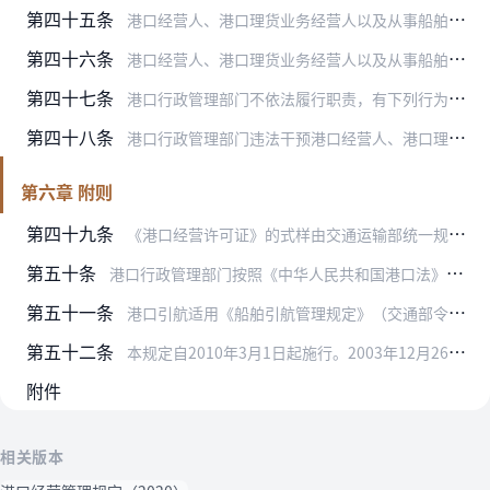
第四十五条
港口经营人、港口理货业务经营人以及从事船舶港口服务、港口设施设备和机械租赁维修的经营人违反本规定第三十一条、第三十二条规定，港口行政管理部门应当进行调查，并协助…
第四十六条
港口经营人、港口理货业务经营人以及从事船舶港口服务、港口设施设备和机械租赁维修的经营人违反本规定第三十五条规定不及时和不如实向港口行政管理部门提供港口统计资料及…
第四十七条
港口行政管理部门不依法履行职责，有下列行为之一的，对直接负责的主管人员和其他直接责任人员依法给予行政处分；构成犯罪的，依法追究刑事责任：
第四十八条
港口行政管理部门违法干预港口经营人、港口理货业务经营人以及从事船舶港口服务、港口设施设备和机械租赁维修的经营人的经营自主权的，由其上级行政机关或者监察机关责令改…
第六章 附则
第四十九条
《港口经营许可证》的式样由交通运输部统一规定，由省级交通运输（港口）主管部门负责印制。
第五十条
港口行政管理部门按照《中华人民共和国港口法》制定的港口章程应当在公布的同时送上级交通运输（港口）主管部门和交通运输部备案。
第五十一条
港口引航适用《船舶引航管理规定》（交通部令2001年第10号）。从事危险货物港口作业的，应当同时遵守《港口危险货物安全管理规定》（交通运输部令2019年第34号…
第五十二条
本规定自2010年3月1日起施行。2003年12月26日交通部发布的《港口经营管理规定》（交通部令2004年第4号）同时废止。
附件
相关版本