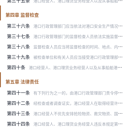
第三十五条
港口经营人、港口理货业务经营人以及从事船舶港口服务、港口设施设备和机械租赁维修的经营人应当按照国家有关规定，及时向港口行政管理部门如实提供港口统计资料及有关信息…
第四章 监督检查
第三十六条
港口行政管理部门应当依法对港口安全生产情况和本规定执行情况实施监督检查，并将检查的结果向社会公布。港口行政管理部门应当对旅客集中、货物装卸量较大或者特殊用途的码…
第三十七条
港口行政管理部门的监督检查人员依法实施监督检查时，有权向被检查单位和有关人员了解情况，并可查阅、复制有关资料。
第三十八条
监督检查人员应当将监督检查的时间、地点、内容、发现的问题及处理情况作出书面记录，并由监督检查人员和被检查单位的负责人签字；被检查单位的负责人拒绝签字的，监督检查…
第三十九条
被检查单位和有关人员应当接受港口行政管理部门依法实施的监督检查，如实提供有关情况和资料，不得拒绝检查或者隐匿、谎报有关情况和资料。
第四十条
港口经营人、港口理货业务经营人以及从事船舶港口服务、港口设施设备和机械租赁维修的经营人有违反本规定行为的，港口行政管理部门依照有关法律、行政法规的规定将其信用信…
第五章 法律责任
第四十一条
有下列行为之一的，由港口行政管理部门责令停止违法经营，没收违法所得；违法所得10万元以上的，并处违法所得2倍以上5倍以下罚款；违法所得不足10万元的，处5万元以…
第四十二条
经检查或者调查证实，港口经营人在取得经营许可后又不符合本规定第七、八条规定一项或者几项条件的，由港口行政管理部门责令其停止经营，限期改正；逾期不改正的，由作出行…
第四十三条
港口经营人不优先安排抢险物资、救灾物资、国防建设急需物资的作业的，由港口行政管理部门责令改正；造成严重后果的，吊销《港口经营许可证》，并以适当方式向社会公布。
第四十四条
港口经营人、港口理货业务经营人违反本规定第二十一条第一款、第二十九条第一款关于安全生产规定的，由港口行政管理部门或者其他依法负有安全生产监督管理职责的部门依法给…