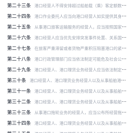
第二十三条
港口经营人不得安排超过船舶载（乘）客定额数量的旅客上船。
第二十四条
港口作业委托人应当向港口经营人如实提供其身份信息以及货物和集装箱信息，不得在委托作业的普通货物中夹带危险货物和禁止运输的物品，不得匿报、谎报危险货物和禁止运输的…
第二十五条
从事港口旅客运输服务的经营人，应当按照国家有关规定设置安全、消防、救生以及反恐防范设施设备，配备安全检查人员和必要的安全检查设施设备，对登船旅客及其携带或者托运…
第二十六条
港口经营人应当优先安排突发事件处置、关系国计民生紧急运输和国防建设急需物资及人员的港口作业。
第二十七条
在旅客严重滞留或者货物严重积压阻塞港口的紧急情况下，港口行政管理部门应当采取措施进行疏港。港口所在地的市、县人民政府认为必要时，可以直接采取措施，进行疏港。港口…
第二十八条
港口行政管理部门应当依法制定可能危及社会公共利益的港口危险货物事故应急预案、重大生产安全事故的旅客紧急疏散和救援预案以及预防自然灾害预案，建立健全港口重大生产安…
第二十九条
港口经营人、港口理货业务经营人应当依法制定本单位的危险货物事故应急预案、重大生产安全事故的旅客紧急疏散和救援预案以及预防自然灾害预案，按照国家有关规定落实配备应…
第三十条
港口经营人、港口理货业务经营人以及从事船舶港口服务、港口设施设备和机械租赁维修的经营人从事港口经营和理货等业务，应当遵守有关法律、法规、规章以及相关服务标准和规…
第三十一条
港口经营人、港口理货业务经营人以及从事船舶港口服务的经营人应当遵守国家有关港口经营价格和收费的规定，应当在其经营场所公布经营服务收费项目和收费标准，并通过多种渠…
第三十二条
港口经营人、港口理货业务经营人以及从事船舶港口服务、港口设施设备和机械租赁维修的经营人不得采取不正当手段，排挤竞争对手，限制或者妨碍公平竞争；不得对具有同等条件…
第三十三条
从事港口拖轮业务的经营人，应当公布所经营拖轮的实时状态，供船舶运输经营人自主选择。
第三十四条
港口经营人、港口理货业务经营人以及从事船舶港口服务、港口设施设备和机械租赁维修的经营人的合法权益受法律保护。任何单位和个人不得向港口经营人、港口理货业务经营人以…