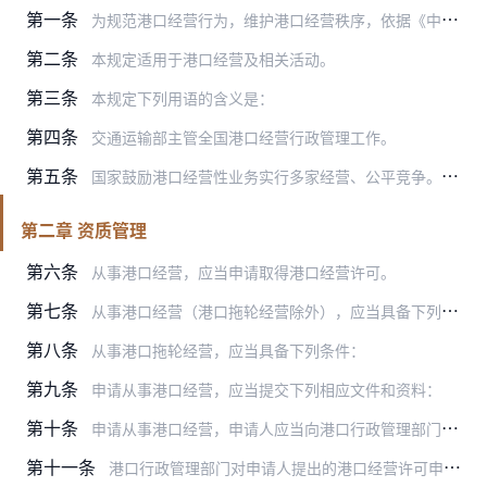
第一条
为规范港口经营行为，维护港口经营秩序，依据《中华人民共和国港口法》和其他有关法律、法规，制定本规定。
第二条
本规定适用于港口经营及相关活动。
第三条
本规定下列用语的含义是：
第四条
交通运输部主管全国港口经营行政管理工作。
第五条
国家鼓励港口经营性业务实行多家经营、公平竞争。港口经营人、港口理货业务经营人不得实施垄断行为。任何组织和部门不得以任何形式实施地区保护和部门保护。
第二章 资质管理
第六条
从事港口经营，应当申请取得港口经营许可。
第七条
从事港口经营（港口拖轮经营除外），应当具备下列条件：
第八条
从事港口拖轮经营，应当具备下列条件：
第九条
申请从事港口经营，应当提交下列相应文件和资料：
第十条
申请从事港口经营，申请人应当向港口行政管理部门提出申请和第九条规定的相关文件资料。港口行政管理部门应当自受理申请之日起20个工作日内作出许可或者不许可的决定。符…
第十一条
港口行政管理部门对申请人提出的港口经营许可申请，应当根据下列情况分别做出处理：