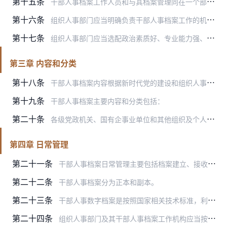
第十五条
干部人事档案工作人员和与其档案管理同在一个部门且有夫妻、直系血亲、三代以内旁系血亲、近姻亲关系人员的档案，由干部人事档案工作人员所在单位组织人事部门另行指定专人…
第十六条
组织人事部门应当明确负责干部人事档案工作的机构（以下简称干部人事档案工作机构），每管理1000卷档案一般应当配备1名专职工作人员。有业务指导任务的干部人事档案工…
第十七条
组织人事部门应当选配政治素质好、专业能力强、作风正派的党员干部从事干部人事档案工作。强化党性教育和业务培训，从严管理，加强激励保障。
第三章 内容和分类
第十八条
干部人事档案内容根据新时代党的建设和组织人事工作以及经济社会发展需要确定，保证真实准确、全面规范、鲜活及时。
第十九条
干部人事档案主要内容和分类包括：
第二十条
各级党政机关、国有企事业单位和其他组织及个人应当按照各自职责，共同做好干部人事档案内容建设。
第四章 日常管理
第二十一条
干部人事档案日常管理主要包括档案建立、接收、保管、转递、信息化、统计和保密，档案材料的收集、鉴别、整理和归档等。
第二十二条
干部人事档案分为正本和副本。
第二十三条
干部人事数字档案是按照国家相关技术标准，利用扫描等技术手段将干部人事纸质档案转化形成的数字图像和数字文本。
第二十四条
组织人事部门及其干部人事档案工作机构应当按照预防为主、防治结合的要求，建立和维护科学合理的档案存放秩序，按照有关标准要求建设干部人事档案库房，加强库房安全管理和…