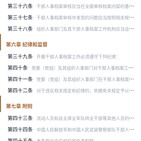
第三十六条
干部人事档案审核应当在全面审核档案内容的基础上，重点审核干部的出生日期、参加工作时间、入党时间、学历学位、工作经历、干部身份、家庭主要成员及重要社会关系、专业技…
第三十七条
干部人事档案审核中发现的问题应当按照相关规定及时进行整改和处理。涉及干部个人信息重新认定的，应当及时通知干部所在单位和干部本人。
第三十八条
组织人事部门及其干部人事档案工作机构应当运用大数据等信息技术，建立健全干部人事档案科学利用机制，为干部资源配置、领导班子建设、干部队伍宏观管理、组织人事工作规律…
第六章 纪律和监督
第三十九条
开展干部人事档案工作必须遵守下列纪律：
第四十条
党委（党组）及其组织人事部门对干部人事档案工作和本条例实施情况进行监督检查。
第四十一条
党委（党组）及其组织人事部门在干部人事档案工作中，必须严格执行本条例，自觉接受组织监督和党员、干部、群众监督。
第四十二条
对于违反相关规定和纪律的，依据有关规定予以纠正；根据情节轻重，给予批评教育、组织处理或者党纪政务处分，并视情追究相关人员责任。涉嫌违法犯罪的，按照国家法律法规处…
第七章 附则
第四十三条
流动人员和自主择业军队转业干部等其他人员的人事档案管理工作，由相关主管部门根据本条例精神另行规定。
第四十四条
中国人民解放军和中国人民武装警察部队干部人事档案工作规定，由中央军事委员会根据本条例精神制定。
第四十五条
本条例由中央组织部负责解释。