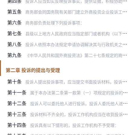
第四条
投诉人应当如实反映投诉事实，提供证据，积极协助投诉工作机构开展投诉处理工作。
第五条
商务部会同国务院有关部门建立外商投资企业投诉工作部际联席会议制度（以下简称联席会议），协调、推动中央层面的外商投资企业投诉工作，指导和监督地方的外商投资企业投诉…
第六条
商务部负责处理下列投诉事项：
第七条
县级以上地方人民政府应当指定部门或者机构（以下简称地方投诉工作机构）负责投诉工作。地方投诉工作机构应当完善投诉工作规则、健全投诉方式、明确投诉事项受理范围和投诉…
第八条
投诉人依照本办法规定申请协调解决其与行政机关之间争议的，不影响其在法定时限内提起行政复议、行政诉讼等程序的权利。
第九条
《中华人民共和国外商投资法》第二十七条规定的商会、协会可以参照本办法，向投诉工作机构反映会员提出的投资环境方面存在的问题，并提交具体的政策措施建议。
第二章 投诉的提出与受理
第十条
投诉人提出投诉事项，应当提交书面投诉材料。投诉材料可以现场提交，也可以通过信函、传真、电子邮件、在线申请等方式提交。
第十一条
属于本办法第二条第一款第（一）项规定的投诉的，投诉材料应当包括下列内容：
第十二条
投诉人可以委托他人进行投诉。投诉人委托他人进行投诉的，除本办法第十一条规定的材料以外，还应当向投诉工作机构提交投诉人的身份证明、出具的授权委托书和受委托人的身份…
第十三条
投诉材料不齐全的，投诉工作机构应当在收到投诉材料后7个工作日内一次性书面通知投诉人在15个工作日内补正。补正通知应当载明需要补正的事项和期限。
第十四条
投诉具有以下情形的，投诉工作机构不予受理：