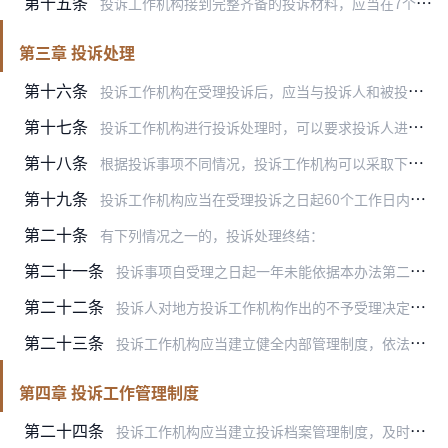
第十五条
投诉工作机构接到完整齐备的投诉材料，应当在7个工作日内作出是否受理的决定。
第三章 投诉处理
第十六条
投诉工作机构在受理投诉后，应当与投诉人和被投诉人进行充分沟通，了解情况，依法协调处理，推动投诉事项的妥善解决。
第十七条
投诉工作机构进行投诉处理时，可以要求投诉人进一步说明情况、提供材料或者提供其他必要的协助，投诉人应当予以协助；投诉工作机构可以向被投诉人了解情况，被投诉人应当予…
第十八条
根据投诉事项不同情况，投诉工作机构可以采取下列方式进行处理：
第十九条
投诉工作机构应当在受理投诉之日起60个工作日内办结受理的投诉事项。涉及部门多、情况复杂的投诉事项，可以适当延长处理期限。
第二十条
有下列情况之一的，投诉处理终结：
第二十一条
投诉事项自受理之日起一年未能依据本办法第二十条处理终结的，投诉工作机构应当及时向本级人民政府报告有关情况，提出有关工作建议。
第二十二条
投诉人对地方投诉工作机构作出的不予受理决定或者投诉处理结果有异议的，可以就原投诉事项逐级向上级投诉工作机构提起投诉。上级投诉工作机构可以根据本机构投诉工作规则决…
第二十三条
投诉工作机构应当建立健全内部管理制度，依法采取有效措施保护投诉处理过程中知悉的投诉人的商业秘密、保密商务信息和个人隐私。
第四章 投诉工作管理制度
第二十四条
投诉工作机构应当建立投诉档案管理制度，及时、全面、准确记录有关投诉事项的受理和处理情况，按年度进行归档。