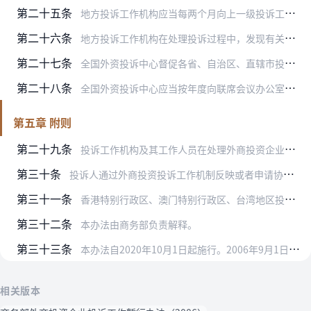
第二十五条
地方投诉工作机构应当每两个月向上一级投诉工作机构上报投诉工作情况，包括收到投诉数量、处理进展情况、已处理完结投诉事项的详细情况和有关政策建议等。
第二十六条
地方投诉工作机构在处理投诉过程中，发现有关地方或者部门工作中存在普遍性问题，或者有关规范性文件存在违反法律规定或者明显不当的情形的，可以向全国外资投诉中心反映并…
第二十七条
全国外资投诉中心督促各省、自治区、直辖市投诉工作，建立定期督查制度，向各省、自治区、直辖市人民政府通报投诉工作情况，并视情向社会公示。
第二十八条
全国外资投诉中心应当按年度向联席会议办公室报送外商投资企业权益保护建议书，总结外商投资企业、外国投资者、商会、协会、有关地方和部门反映的典型案例、重大问题、政策…
第五章 附则
第二十九条
投诉工作机构及其工作人员在处理外商投资企业投诉过程中滥用职权、玩忽职守、徇私舞弊的，或者泄露、非法向他人提供投诉处理过程中知悉的商业秘密、保密商务信息和个人隐私…
第三十条
投诉人通过外商投资投诉工作机制反映或者申请协调解决问题，任何单位和个人不得压制或者打击报复。
第三十一条
香港特别行政区、澳门特别行政区、台湾地区投资者以及定居在国外的中国公民所投资企业投诉工作，参照本办法办理。
第三十二条
本办法由商务部负责解释。
第三十三条
本办法自2020年10月1日起施行。2006年9月1日商务部第2号令公布的《商务部外商投资企业投诉工作暂行办法》同时废止。
相关版本