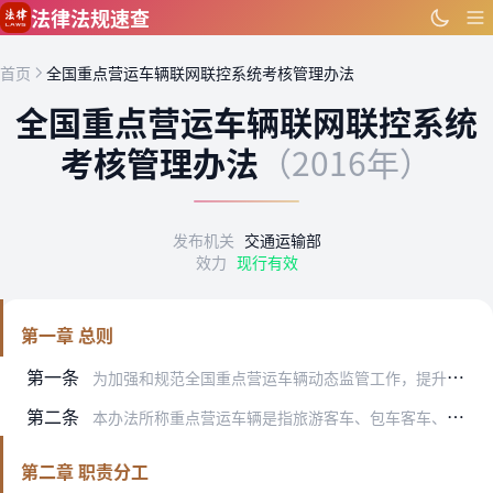
跳到主要内容
法律法规速查
首页
全国重点营运车辆联网联控系统考核管理办法
全国重点营运车辆联网联控系统
考核管理办法
（2016年）
发布机关
交通运输部
效力
现行有效
第一章 总则
第一条
为加强和规范全国重点营运车辆动态监管工作，提升监控数据质量，保障联网联控系统稳定可靠运行，促进道路运输企业动态监控主体责任落实，依据《中华人民共和国安全生产法》…
第二条
本办法所称重点营运车辆是指旅游客车、包车客车、三类以上班线客车和危险货物运输车辆。
第二章 职责分工