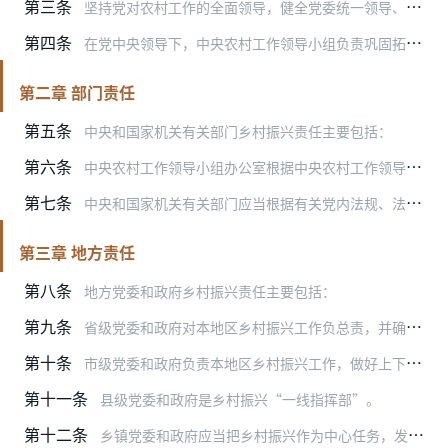
第三条
坚持党对农村工作的全面领导，健全党委统一领导、政府负责、党委农村工作部门统筹协调的农村工作领导体制，省市县乡村五级书记抓乡村振兴。
第四条
在党中央领导下，中央农村工作领导小组负责巩固拓展脱贫攻坚成果、全面推进乡村振兴的牵头抓总、统筹协调，推动建立健全乡村振兴责任落实、组织推动、社会动员、要素保障、…
第二章 部门责任
第五条
中央和国家机关有关部门乡村振兴责任主要包括：
第六条
中央农村工作领导小组办公室根据中央农村工作领导小组安排部署，负责牵头组织开展乡村振兴重大政策研究、重大事项协调、重大任务督促落实等工作。
第七条
中央和国家机关有关部门应当根据有关党内法规、法律法规规定和职责分工落实乡村振兴各项任务，加强对本单位本系统乡村振兴工作的领导，建立健全乡村振兴工作机制，加强部门…
第三章 地方责任
第八条
地方党委和政府乡村振兴责任主要包括：
第九条
省级党委和政府对本地区乡村振兴工作负总责，并确保乡村振兴责任制层层落实。
第十条
市级党委和政府负责本地区乡村振兴工作，做好上下衔接、域内协调、督促检查，发挥好以市带县作用。
第十一条
县级党委和政府是乡村振兴“一线指挥部”。
第十二条
乡镇党委和政府应当把乡村振兴作为中心任务，发挥基层基础作用，健全统一指挥和统筹协调机制，“一村一策”加强精准指导服务，组织编制村庄规划，抓好乡村振兴资金项目落地…