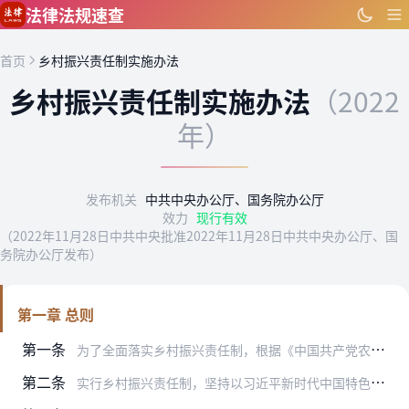
跳到主要内容
法律法规速查
首页
乡村振兴责任制实施办法
乡村振兴责任制实施办法
（2022
年）
发布机关
中共中央办公厅、国务院办公厅
效力
现行有效
（2022年11月28日中共中央批准2022年11月28日中共中央办公厅、国
务院办公厅发布）
第一章 总则
第一条
为了全面落实乡村振兴责任制，根据《中国共产党农村工作条例》、《中华人民共和国乡村振兴促进法》，制定本办法。
第二条
实行乡村振兴责任制，坚持以习近平新时代中国特色社会主义思想为指导，增强“四个意识”、坚定“四个自信”、做到“两个维护”，实行中央统筹、省负总责、市县乡抓落实的乡…