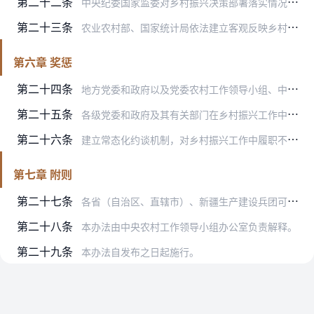
第二十二条
中央纪委国家监委对乡村振兴决策部署落实情况进行监督执纪问责。国家发展改革委、财政部、农业农村部、审计署、国家乡村振兴局等部门和单位按照各自职责对乡村振兴政策落实…
第二十三条
农业农村部、国家统计局依法建立客观反映乡村振兴进展的指标和统计体系。县级以上地方党委和政府应当对本地区乡村振兴战略实施情况进行评估。
第六章 奖惩
第二十四条
地方党委和政府以及党委农村工作领导小组、中央和国家机关有关部门可以按照有关规定，对落实乡村振兴责任到位、工作成效显著的部门和个人，以及作出突出贡献的社会帮扶主体…
第二十五条
各级党委和政府及其有关部门在乡村振兴工作中不履行或者不正确履行职责，存在形式主义、官僚主义等问题的，应当依照有关党内法规和法律法规，追究负有责任的领导人员和直接…
第二十六条
建立常态化约谈机制，对乡村振兴工作中履职不力、工作滞后的，上级党委和政府应当约谈下级党委和政府，本级党委和政府应当约谈同级有关部门。
第七章 附则
第二十七条
各省（自治区、直辖市）、新疆生产建设兵团可以根据本办法，结合本地区实际制定实施细则。
第二十八条
本办法由中央农村工作领导小组办公室负责解释。
第二十九条
本办法自发布之日起施行。