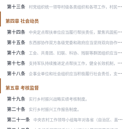
第十三条
村党组织统一领导村级各类组织和各项工作，村民委员会和农村集体经济组织发挥基础性作用，全面落实“四议两公开”制度，组织动员农民群众共同参与乡村振兴。确定本村乡村振…
第四章 社会动员
第十四条
中央定点帮扶单位应当履行帮扶责任，聚焦巩固拓展脱贫攻坚成果和全面推进乡村振兴，制定年度计划，发挥自身优势创新帮扶举措，持续选派挂职干部和驻村第一书记，加强工作指…
第十五条
东西部协作双方各级党委和政府应当坚持双向协作、互惠互利、多方共赢，统筹推进教育、文化、医疗卫生、科技等领域对口帮扶工作，深化区县、村企、学校、医院等结对帮扶，加…
第十六条
工会、共青团、妇联、科协、残联等群团组织应当发挥优势和力量参与乡村振兴。鼓励和支持各民主党派、工商联以及无党派人士等在乡村振兴中发挥积极作用。
第十七条
支持军队持续推进定点帮扶工作，健全长效机制，巩固提升帮扶成效，协助建强基层组织，支持提高民生服务水平，深化军民共建社会主义精神文明活动，积极促进退役军人投身乡村…
第十八条
企事业单位和社会组织应当积极履行社会责任，支持乡村振兴。深入实施“万企兴万村”行动，探索建立健全企业支持乡村振兴机制。发挥第三次分配作用，鼓励引导各类公益慈善资…
第五章 考核监督
第十九条
实行乡村振兴战略实绩考核制度。
第二十条
实行乡村振兴工作报告制度。
第二十一条
中央农村工作领导小组每年对各省（自治区、直辖市）实施乡村振兴战略情况开展督查，督查结果纳入年度乡村振兴战略实绩考核；每年对中央和国家机关有关部门实施乡村振兴战略…