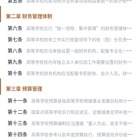
第五条
高等学校的各项经济业务事项按照国家统一的会计制度进行会计核算。
第二章 财务管理体制
第六条
高等学校实行“统一领导、集中管理”的财务管理体制；规模较大的学校可以实行“统一领导、分级管理”的财务管理体制。
第七条
高等学校财务工作实行党委领导下的校（院）长负责制。高等学校应当在校级行政领导班子设置总会计师岗位或配备具有财务管理背景的副校级行政领导成员，协助校（院）长管理学…
第八条
高等学校应当单独设置一级财务机构，配备专业化一级财务机构负责人，在校（院）长和分管领导的领导下，统一管理学校财务工作。
第九条
高等学校校内非独立法人单位因工作需要设置的财务机构，应当作为学校的二级财务机构。二级财务机构应当遵守和执行学校统一制定的财务规章制度，并接受学校一级财务机构的统…
第十条
高等学校财务机构应当配备专职财务、会计人员。财务、会计人员应当具备与其工作岗位相适应的专业能力。财务、会计人员的调入、调出、专业技术职务评聘，应当由学校一级财务…
第三章 预算管理
第十一条
高等学校预算是指高等学校根据事业发展目标和计划编制的年度财务收支计划。
第十二条
国家对高等学校实行核定收支、定额或者定项补助、超支不补、结转和结余按规定使用的预算管理办法。
第十三条
高等学校预算编制应当遵循“量入为出、收支平衡”的原则。收入预算编制应当积极稳妥；支出预算编制应当统筹兼顾、保证重点、勤俭节约。
第十四条
高等学校参考以前年度预算执行、预算绩效评价结果、结转和结余情况，根据国家宏观调控总体要求、预算年度事业发展目标、计划与财力可能，以及年度收支增减因素和措施，按照…