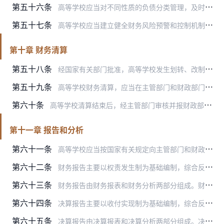
第五十六条
高等学校应当对不同性质的负债分类管理，及时清理并按照规定办理结算，保证各项负债在规定期限内偿还。
第五十七条
高等学校应当建立健全财务风险预警和控制机制，规范和加强借入款项管理，如实反映依法举借债务情况，严格执行审批程序，不得违反规定融资或者提供担保，不得以任何方式直接…
第十章 财务清算
第五十八条
经国家有关部门批准，高等学校发生划转、改制、撤销、合并、分立时，应当进行财务清算。
第五十九条
高等学校财务清算，应当在主管部门和财政部门的监督指导下成立财务清算工作小组，对学校的财产、债权、债务等进行全面清理，编制财产目录和债权、债务清单以及清算财务报告…
第六十条
高等学校清算结束后，经主管部门审核并报财政部门批准，其资产和负债分别按照下列办法处理：
第十一章 报告和分析
第六十一条
高等学校应当按国家有关规定向主管部门和财政部门以及其他有关的报告使用者提供财务报告、决算报告。高等学校应当为相关使用者提供满足需要的管理会计报告。
第六十二条
财务报告主要以权责发生制为基础编制，综合反映高等学校特定日期财务状况和一定时期运行情况等信息。
第六十三条
财务报告由财务报表和财务分析两部分组成。财务报表主要包括资产负债表、收入费用表等会计报表和报表附注。财务分析的内容主要包括财务状况分析、运行情况分析和财务管理情…
第六十四条
决算报告主要以收付实现制为基础编制，综合反映高等学校年度预算收支执行结果等信息。
第六十五条
决算报告由决算报表和决算分析两部分组成。决算报表主要包括收入支出表、财政拨款收入支出表等。决算分析的内容主要包括收支预算执行分析、资金使用效益分析和机构人员情况…