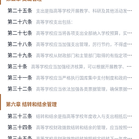
第二十五条
支出是指高等学校开展教学、科研及其他活动发生的资金耗费和损失。
第二十六条
高等学校支出包括：
第二十七条
高等学校应当将各项支出全部纳入学校预算，实行项目库管理，建立健全支出管理制度，未纳入预算项目库的项目一律不得安排预算。
第二十八条
高等学校应当加强支出管理，厉行节约，不得虚列虚报。高等学校的支出应当严格执行国家有关财务规章制度规定的开支范围及开支标准，国家有关财务规章制度没有统一规定的，由…
第二十九条
高等学校从财政部门和主管部门取得的有指定项目和用途的专项资金，应当专款专用、单独核算，并按照规定报送专项资金使用情况的报告，接受财政部门或者主管部门检查、验收。
第三十条
高等学校应当加强经济核算，可以根据开展教学、科研业务活动及其他活动的实际需要，实行成本核算。成本核算的具体办法按照国务院财政部门相关规定执行。
第三十一条
高等学校应当严格执行国库集中支付制度和政府采购制度等有关规定。
第三十二条
高等学校应当依法加强各类票据管理，确保票据来源合法、内容真实、使用正确，不得使用虚假票据。
第六章 结转和结余管理
第三十三条
结转和结余是指高等学校年度收入与支出相抵后的余额。
第三十四条
高等学校财政拨款结转和结余的管理，应当按照国家有关规定执行。
第三十五条
高等学校非财政拨款结转按照规定结转下一年度继续使用。非财政拨款结余可以按照国家有关规定提取职工福利基金，剩余部分用于弥补以后年度单位收支差额；国家另有规定的，从…