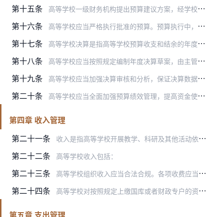
第十五条
高等学校一级财务机构提出预算建议方案，经学校领导班子集体审议通过后，上报主管部门，经主管部门审核汇总报财政部门（一级预算单位直接报财政部门，下同）。高等学校根据…
第十六条
高等学校应当严格执行批准的预算。预算执行中，国家对财政补助收入和财政专户管理资金的预算一般不予调剂，确需调剂的，由高等学校报主管部门审核后报财政部门调剂；其他资…
第十七条
高等学校决算是指高等学校预算收支和结余的年度执行结果。
第十八条
高等学校应当按照规定编制年度决算草案，由主管部门审核汇总后报财政部门审批。
第十九条
高等学校应当加强决算审核和分析，保证决算数据的真实、准确，规范决算管理工作。
第二十条
高等学校应当全面加强预算绩效管理，提高资金使用效益。
第四章 收入管理
第二十一条
收入是指高等学校开展教学、科研及其他活动依法取得的非偿还性资金。
第二十二条
高等学校收入包括：
第二十三条
高等学校组织收入应当合法合规。各项收费应当严格执行国家规定的收费范围和标准，并使用合法票据；各项收入应当全部纳入学校预算，统一核算，统一管理，未纳入预算的收入不…
第二十四条
高等学校对按照规定上缴国库或者财政专户的资金，应当按照国库集中收缴的有关规定及时足额上缴，不得隐瞒、滞留、截留、占用、挪用、拖欠或坐支。
第五章 支出管理