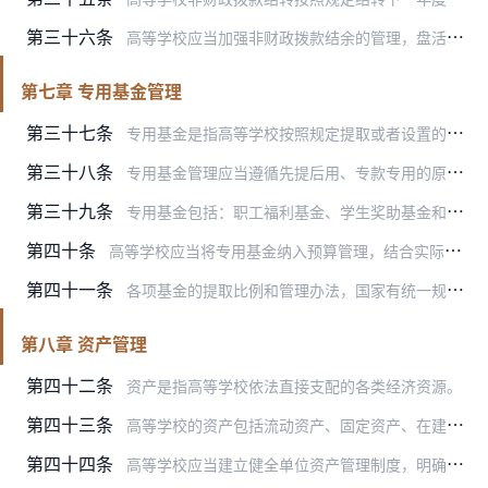
第三十六条
高等学校应当加强非财政拨款结余的管理，盘活存量，统筹安排、合理使用，支出不得超出非财政拨款结余规模。
第七章 专用基金管理
第三十七条
专用基金是指高等学校按照规定提取或者设置的有专门用途的资金。
第三十八条
专用基金管理应当遵循先提后用、专款专用的原则，支出不得超出基金规模。
第三十九条
专用基金包括：职工福利基金、学生奖助基金和其他专用基金。
第四十条
高等学校应当将专用基金纳入预算管理，结合实际需要按照规定提取，保持合理规模，提高使用效益。专用基金余额较多的，应当降低提取比例或者暂停提取；确需调整用途的，由主…
第四十一条
各项基金的提取比例和管理办法，国家有统一规定的，按照统一规定执行；没有统一规定的，由主管部门会同本级财政部门确定。
第八章 资产管理
第四十二条
资产是指高等学校依法直接支配的各类经济资源。
第四十三条
高等学校的资产包括流动资产、固定资产、在建工程、无形资产、对外投资、公共基础设施、政府储备物资、文物文化资产、保障性住房等。
第四十四条
高等学校应当建立健全单位资产管理制度，明确资产使用人和管理人的岗位责任，按照国家规定设置国有资产台账，加强和规范资产配置、使用和处置管理，维护资产安全完整，提高…