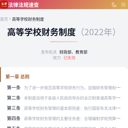
跳到主要内容
法律法规速查
首页
高等学校财务制度
高等学校财务制度
（2022年）
发布机关
财政部、教育部
效力
已失效
第一章 总则
第一条
为了进一步规范高等学校财务行为，加强财务管理和监督，提升财务治理能力和水平，提高资金使用效益，促进高等教育事业健康发展，根据《事业单位财务规则》（财政部令第10…
第二条
本制度适用于各级人民政府举办的全日制普通高等学校、成人高等学校（以下统称高等学校）。其他社会组织和个人举办的上述学校可以参照本制度执行。
第三条
高等学校财务管理的基本原则是：执行国家有关法律、法规和财务规章制度；坚持勤俭办学的方针；正确处理事业发展需要和资金供给的关系，社会效益和经济效益的关系，国家、学…
第四条
高等学校财务管理的主要任务是：合理编制学校预算，严格预算执行，完整、准确编制学校决算报告和财务报告，真实反映学校预算执行情况、财务状况和运行情况；依法多渠道筹集…