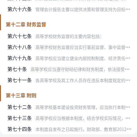
第六十六条
管理会计报告主要以提供决策和管理支持为目标，根据相关使用者的需要编制，反映高等学校绩效管理、成本管理、内部控制、国有资产管理等情况。
第十二章 财务监督
第六十七条
高等学校财务监督的主要内容包括：
第六十八条
高等学校财务监督应当实行事前监督、事中监督、事后监督相结合，日常监督与专项监督相结合。
第六十九条
高等学校应当建立健全内部控制制度、经济责任制度、财务信息披露制度等监督制度，依法公开财务信息，按规定编制和报送内部控制报告。
第七十条
高等学校应当遵守财经纪律和财务制度，依法接受主管部门和财政、审计部门的监督。
第七十一条
各高等学校及其工作人员存在违反本制度规定的行为，以及其他滥用职权、玩忽职守、徇私舞弊等违法违规行为的，依法追究相应责任。
第十三章 附则
第七十二条
高等学校基本建设投资财务管理，应当执行本制度。但国家基本建设投资财务管理制度另有规定的，从其规定。
第七十三条
高等学校应当根据本制度，结合学校实际情况，制定内部财务管理办法。
第七十四条
本制度自发布之日起施行。财政部、教育部2012年12月19日发布的《高等学校财务制度》（财教〔2012〕488号）同时废止。