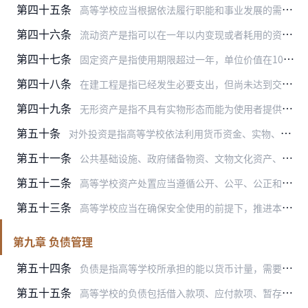
第四十五条
高等学校应当根据依法履行职能和事业发展的需要，结合资产存量、资产配置标准、绩效目标和财政承受能力配置资产。优先通过调剂方式配置资产。不能调剂的，可以采用购置、建…
第四十六条
流动资产是指可以在一年以内变现或者耗用的资产，包括现金、各种存款、应收及预付款项、存货等。
第四十七条
固定资产是指使用期限超过一年，单位价值在1000元以上，并在使用过程中基本保持原有物质形态的资产。单位价值虽未达到规定标准，但是耐用时间在一年以上的大批同类物资…
第四十八条
在建工程是指已经发生必要支出，但尚未达到交付使用状态的建设工程。
第四十九条
无形资产是指不具有实物形态而能为使用者提供某种权利的资产，包括专利权、商标权、著作权、土地使用权、非专利技术以及其他财产权利。
第五十条
对外投资是指高等学校依法利用货币资金、实物、无形资产等方式向其他单位的投资。
第五十一条
公共基础设施、政府储备物资、文物文化资产、保障性住房等资产管理的具体办法，由国务院财政部门会同有关部门制定。
第五十二条
高等学校资产处置应当遵循公开、公平、公正和竞争、择优的原则，严格履行相关审批程序。
第五十三条
高等学校应当在确保安全使用的前提下，推进本单位大型设备等国有资产共享共用工作，可以对提供方给予合理补偿。
第九章 负债管理
第五十四条
负债是指高等学校所承担的能以货币计量，需要以资产或劳务偿还的债务。
第五十五条
高等学校的负债包括借入款项、应付款项、暂存款项、应缴款项等。