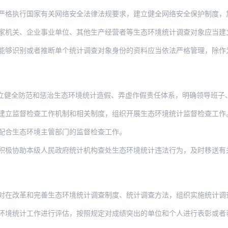
执行国家有关网络安全法律法规要求，建立健全网络安全保护制度，加强生态环境
家机关、企业事业单位、其他生产经营者等生态环境统计调查对象应当建
或者推断单个统计调查对象身份的资料应当依法严格管理，除作为统计执法依据外，不得直接
立健全防范和惩治生态环境统计造假、弄虚作假责任体系，明确领导班子、
建立监督检查工作机制和相关制度，组织开展生态环境统计监督检查工作
配合生态环境主管部门的监督检查工作。
积极协助本级人民政府统计机构查处生态环境统计违法行为，及时移送有
和完善生态环境统计调查制度、统计调查方法，组织实施统计调查任务，进行生态环境统计分
环境统计工作进行评估，按照规定对成绩突出的单位和个人进行表彰或者