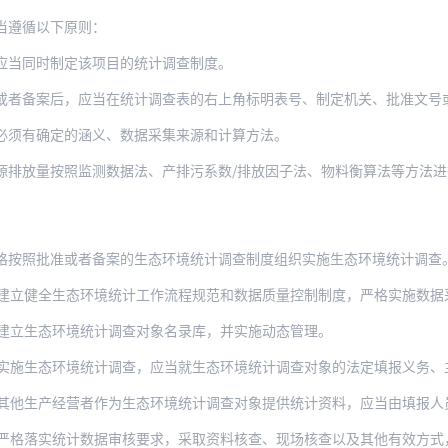
当遵循以下原则：
应当同时制定该项目的统计调查制度。
或者备案后，应当在统计调查表的右上角标明表号、制定机关、批准文号
必须有确定的涵义、数据采集来源和计算方法。
源排放量按照监测数据法、产排污系数/排放因子法、物料衡算法等方法进
格按照批准或者备案的生态环境统计调查制度组织实施生态环境统计调查
立健全生态环境统计工作流程规范和数据质量控制制度，严格实施数据采集、核算、
建立生态环境统计调查对象名录库，并实施动态管理。
生态环境统计调查，应当就生态环境统计调查对象的法定填报义务、主要指标涵义
经营者作为生态环境统计调查对象提供统计资料，应当由填报人员和单位负责人签字，并加盖
统计数据审核要求，采取资料核查、现场核查以及其他有效方式，对统计调查对象提供的统计