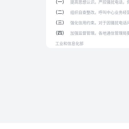
（一）
提高思想认识。严控骚扰电话，保障人民
（二）
组织自查整改。呼叫中心业务经营者和基
（三）
强化信用约束。对于因骚扰电话问题被有
（四）
加强监督管理。各地通信管理局要严格开
工业和信息化部
使用帮助
法律法规速查