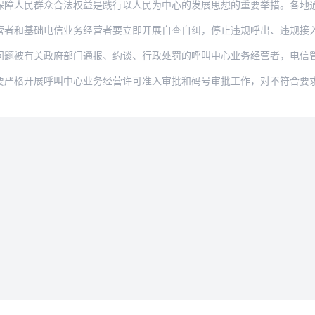
群众合法权益是践行以人民为中心的发展思想的重要举措。各地通信管理局、基础电信业务
础电信业务经营者要立即开展自查自纠，停止违规呼出、违规接入，完善管理制度和技术手
关政府部门通报、约谈、行政处罚的呼叫中心业务经营者，电信管理机构依法将其纳入电信
展呼叫中心业务经营许可准入审批和码号审批工作，对不符合要求的，不予受理或不予批准
法律条款