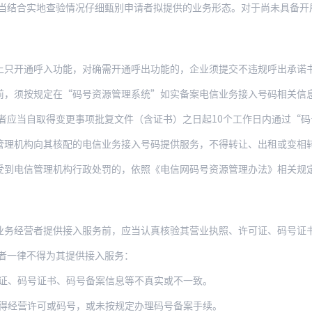
呼入功能，对确需开通呼出功能的，企业须提交不违规呼出承诺书。电信管理机构根据企业
按规定在“码号资源管理系统”如实备案电信业务接入号码相关信息。备案信息包括接入的
者应当自取得变更事项批复文件（含证书）之日起10个工作日内通过“
构向其核配的电信业务接入号码提供服务，不得转让、出租或变相转让出租码号资源，不
受到电信管理机构行政处罚的，依照《电信网码号资源管理办法》相关规
务经营者提供接入服务前，应当认真核验其营业执照、许可证、码号证书、码号
者一律不得为其提供接入服务：
证、码号证书、码号备案信息等不真实或不一致。
得经营许可或码号，或未按规定办理码号备案手续。