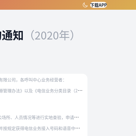
下载APP
的通知
（2020年）
有限公司，各呼叫中心业务经营者：
为
加强骚扰电话治理，保护用户合法权益，依据《电信条例》、《电信业务经营许可管理办法》、《电信网码号资源管理办法》以及《电信业务分类目录（2015年版）》等相关规…
地查验，申请者须予以配合。隐瞒有关情况或者提…
接入号码和语音中继线路资源，提供以接受用户主…