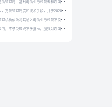
经营者和呼叫中心业务经营者要从讲政治的高度，…
段，并于2020年7月30日前整改到位。20…
业务经营不良和失信名单，从严审查其新增开通电…
。加强对呼叫中心业务相关经营行为的监督检查，…
法规要求