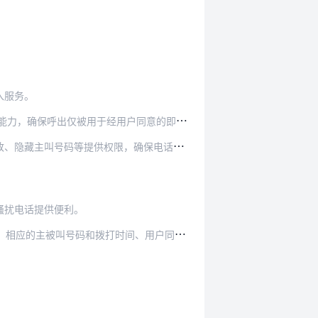
入服务。
对
需提供呼出接入服务的，基础电信业务经营者应当事前核验该呼叫中心业务经营者是否具备相应管理措施和技术能力，确保呼出仅被用于经用户同意的即时回访和信息咨询等服务。…
主叫号码等提供权限，确保电话溯源可查。
骚扰电话提供便利。
打时间、用户同意的相关凭证等信息，并尽量避开…