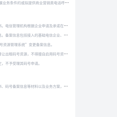
电
信管理机构在许可受理审批过程中，应当结合实地查验情况仔细甄别申请者拟提供的业务形态。对于尚未具备开展业务条件的或拟提供商业营销类电话呼出服务的，电信管理机构依…
申请及承诺在电信网码号资源使用证书上注明码号…
基础电信企业、使用用途、呼入呼出开通情况等。
码号资源管理系统”变更备案信息。
得擅自启用码号资源，不得擅自改变码号位长。
定，不予受理其码号申请。
备案信息等材料以及业务方案，并留存记录。