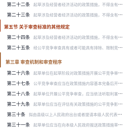
第二十二条
起草涉及经营者经济活动的政策措施，不得含有下列超越法定权限制定政府指导价、政府定价，为特定经营者提供优惠价格，影响生产经营行为的内容：
第二十三条
起草涉及经营者经济活动的政策措施，不得含有下列违法干预实行市场调节价的商品、要素价格水平的内容：
第五节 关于审查标准的其他规定
第二十四条
起草涉及经营者经济活动的政策措施，不得含有其他限制或者变相限制市场准入和退出、限制商品要素自由流动、影响生产经营成本、影响生产经营行为等影响市场公平竞争的内容。
第二十五条
经公平竞争审查具有或者可能具有排除、限制竞争效果的政策措施，符合下列情形之一，且没有对公平竞争影响更小的替代方案，并能够确定合理的实施期限或者终止条件的，可以出…
第三章 审查机制和审查程序
第二十六条
起草单位在起草阶段对政策措施开展公平竞争审查，应当严格遵守公平竞争审查程序，准确适用公平竞争审查标准，科学评估公平竞争影响，依法客观作出公平竞争审查结论。
第二十七条
公平竞争审查应当在政策措施内容基本完备后开展。审查后政策措施内容发生重大变化的，应当重新开展公平竞争审查。
第二十八条
起草单位开展公平竞争审查，应当依法听取利害关系人关于公平竞争影响的意见。涉及社会公众利益的，应当通过政府部门网站、政务新媒体等便于社会公众知晓的方式听取社会公众…
第二十九条
起草单位应当在评估有关政策措施的公平竞争影响后，书面作出是否符合公平竞争审查标准的明确审查结论。
第三十条
拟由县级以上人民政府出台或者提请本级人民代表大会及其常务委员会审议的政策措施，由本级人民政府市场监督管理部门会同起草单位在起草阶段开展公平竞争审查。
第三十一条
起草单位应当在向本级人民政府报送政策措施草案前，提请同级市场监督管理部门开展公平竞争审查，并提供下列材料：