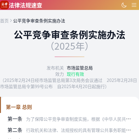
跳到主要内容
法律法规速查
首页
公平竞争审查条例实施办法
公平竞争审查条例实施办法
（2025年）
发布机关
市场监管总局
效力
现行有效
（2025年2月24日经市场监管总局第3次局务会议通过 2025年2月28日
市场监管总局令第99号公布 自2025年4月20日起施行）
第一章 总则
第一条
为了保障公平竞争审查制度实施，根据《中华人民共和国反垄断法》、《公平竞争审查条例》（以下简称条例），制定本办法。
第二条
行政机关和法律、法规授权的具有管理公共事务职能的组织（以下统称起草单位）起草涉及经营者经济活动的政策措施，应当依法开展公平竞争审查。