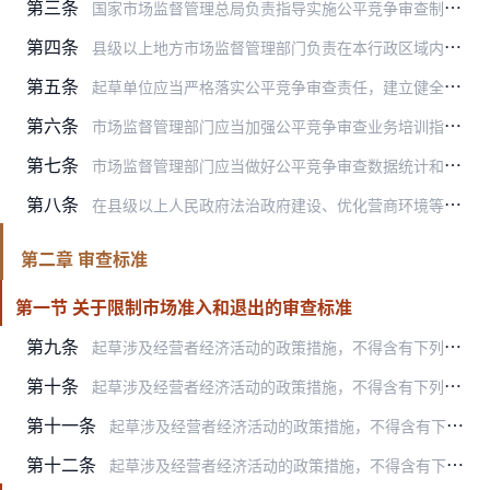
第三条
国家市场监督管理总局负责指导实施公平竞争审查制度，督促有关部门和地方开展公平竞争审查工作，依法履行以下职责：
第四条
县级以上地方市场监督管理部门负责在本行政区域内组织实施公平竞争审查制度，督促有关部门开展公平竞争审查工作，并接受上级市场监督管理部门的指导和监督。
第五条
起草单位应当严格落实公平竞争审查责任，建立健全公平竞争审查机制，明确承担公平竞争审查工作的机构，加强公平竞争审查能力建设，强化公平竞争审查工作保障。
第六条
市场监督管理部门应当加强公平竞争审查业务培训指导和普法宣传，推动提高公平竞争审查能力和水平。
第七条
市场监督管理部门应当做好公平竞争审查数据统计和开发利用等相关工作，加强公平竞争审查信息化建设。
第八条
在县级以上人民政府法治政府建设、优化营商环境等考核评价过程中，市场监督管理部门应当配合做好涉及公平竞争审查工作情况的考核评价，推动公平竞争审查制度全面落实。
第二章 审查标准
第一节 关于限制市场准入和退出的审查标准
第九条
起草涉及经营者经济活动的政策措施，不得含有下列对市场准入负面清单以外的行业、领域、业务等违法设置市场准入审批程序的内容：
第十条
起草涉及经营者经济活动的政策措施，不得含有下列违法设置或者授予政府特许经营权的内容：
第十一条
起草涉及经营者经济活动的政策措施，不得含有下列限定经营、购买或者使用特定经营者提供的商品或者服务（以下统称商品）的内容：
第十二条
起草涉及经营者经济活动的政策措施，不得含有下列设置不合理或者歧视性的准入、退出条件的内容：