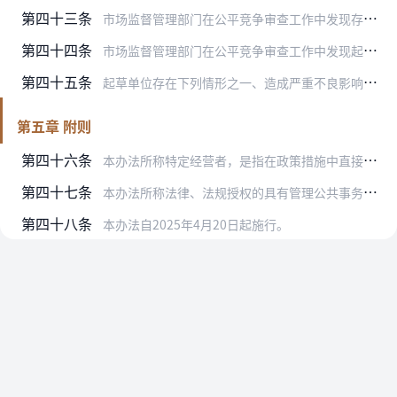
第四十三条
市场监督管理部门在公平竞争审查工作中发现存在行业、领域、区域性问题或者风险的，可以书面提醒敦促有关行业主管部门或者地方人民政府进行整改和预防。
第四十四条
市场监督管理部门在公平竞争审查工作中发现起草单位存在涉嫌滥用行政权力排除、限制竞争行为的，应当按照《中华人民共和国反垄断法》等有关规定，移交有管辖权的反垄断执法…
第四十五条
起草单位存在下列情形之一、造成严重不良影响的，市场监督管理部门可以向有权机关提出对直接负责的主管人员和其他直接责任人员依法给予处分的建议：
第五章 附则
第四十六条
本办法所称特定经营者，是指在政策措施中直接或者变相确定的某个或者某部分经营者，但通过公平合理、客观明确且非排他性条件确定的除外。
第四十七条
本办法所称法律、法规授权的具有管理公共事务职能的组织，包括依据法律法规，被授予特定管理公共事务权力和职责的事业单位、基层自治组织、专业技术机构、行业协会等非行政…
第四十八条
本办法自2025年4月20日起施行。