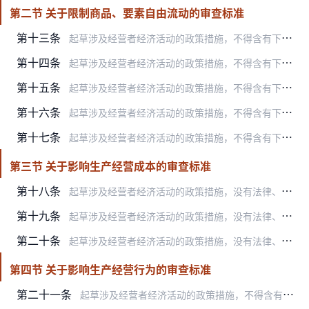
第二节 关于限制商品、要素自由流动的审查标准
第十三条
起草涉及经营者经济活动的政策措施，不得含有下列限制外地或者进口商品、要素进入本地市场，或者阻碍本地经营者迁出，商品、要素输出的内容：
第十四条
起草涉及经营者经济活动的政策措施，不得含有下列排斥、限制、强制或者变相强制外地经营者在本地投资经营或者设立分支机构的内容：
第十五条
起草涉及经营者经济活动的政策措施，不得含有下列排斥、限制或者变相限制外地经营者参加本地政府采购、招标投标的内容：
第十六条
起草涉及经营者经济活动的政策措施，不得含有下列对外地或者进口商品、要素设置歧视性收费项目、收费标准、价格或者补贴的内容：
第十七条
起草涉及经营者经济活动的政策措施，不得含有下列在资质标准、监管执法等方面对外地经营者在本地投资经营设置歧视性要求的内容：
第三节 关于影响生产经营成本的审查标准
第十八条
起草涉及经营者经济活动的政策措施，没有法律、行政法规依据或者未经国务院批准，不得含有下列给予特定经营者税收优惠的内容：
第十九条
起草涉及经营者经济活动的政策措施，没有法律、行政法规依据或者未经国务院批准，不得含有下列给予特定经营者选择性、差异化的财政奖励或者补贴的内容：
第二十条
起草涉及经营者经济活动的政策措施，没有法律、行政法规依据或者未经国务院批准，不得含有下列给予特定经营者要素获取、行政事业性收费、政府性基金、社会保险费等方面优惠…
第四节 关于影响生产经营行为的审查标准
第二十一条
起草涉及经营者经济活动的政策措施，不得含有下列强制或者变相强制经营者实施垄断行为，或者为经营者实施垄断行为提供便利条件的内容：