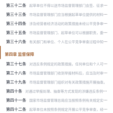
第三十二条
起草单位不得以送市场监督管理部门会签、征求意见等代替公平竞争审查。
第三十三条
市场监督管理部门应当根据起草单位提供的材料对政策措施开展公平竞争审查，书面作出审查结论。
第三十四条
涉及经营者经济活动的政策措施未经公平竞争审查，或者经审查认为违反条例规定的，不得出台。
第三十五条
市场监督管理部门、起草单位可以根据职责，委托第三方机构，对政策措施可能产生的竞争影响、实施后的竞争效果和本地区公平竞争审查制度实施情况等开展评估，为决策提供参考…
第三十六条
有关部门和单位、个人在公平竞争审查过程中知悉的国家秘密、商业秘密和个人隐私，应当依法予以保密。
第四章 监督保障
第三十七条
对违反条例规定的政策措施，任何单位和个人可以向市场监督管理部门举报。举报人应当对举报内容的真实性负责。起草单位及其工作人员应当依法保障举报人的合法权益。
第三十八条
市场监督管理部门收到举报材料后，应当及时审核举报材料是否属于反映涉嫌违反公平竞争审查制度的情形，以及举报材料是否完整、明确。
第三十九条
市场监督管理部门组织对有关政策措施开展抽查。
第四十条
对通过举报处理、抽查等方式发现的涉嫌违反条例规定的政策措施，市场监督管理部门应当组织开展核查。核查认定有关政策措施违反条例规定的，市场监督管理部门应当督促有关起…
第四十一条
国家市场监督管理总局应当按照条例有关规定实施公平竞争审查督查，并将督查情况报送国务院。对督查中发现的问题，督查对象应当按要求整改。
第四十二条
起草单位未按照条例规定开展公平竞争审查，经市场监督管理部门督促，逾期未整改或者整改不到位的，上一级市场监督管理部门可以对其负责人进行约谈，指出问题，听取意见，要…