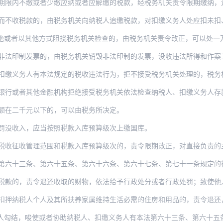
缴或者少缴应纳或者应解缴的税款，经税务机关责令限期缴纳，逾期仍未缴纳的，税务机关除
不收税款的，由税务机关向纳税人追缴税款，对扣缴义务人处应扣未扣、应收
者以其他方式阻挠税务机关检查的，由税务机关责令改正，可以处一万元以下的罚款；
制发票的，由税务机关销毁非法印制的发票，没收违法所得和作案工具，并处一万元以上五
扣缴义务人有本法规定的税收违法行为，拒不接受税务机关处理的，税务机
其他金融机构拒绝接受税务机关依法检查纳税人、扣缴义务人存款帐户，或者拒绝执行税务机
额在二千元以下的，可以由税务所决定。
罚没收入，应当按照税款入库预算级次上缴国库。
征收管理范围和税款入库预算级次的，责令限期改正，对直接负责的主管人员和其他直
十三条、第六十五条、第六十六条、第六十七条、第七十一条规定的行为涉嫌犯罪的，
，责令退还收取的财物，依法给予行政处分或者行政处罚；致使他人合法权益受到损失的，依
押纳税人个人及其所扶养家属维持生活必需的住房和用品的，责令退还，依法给予
唆使或者协助纳税人、扣缴义务人有本法第六十三条、第六十五条、第六十六条规定的行为，