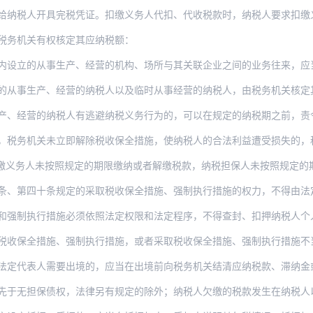
纳税人开具完税凭证。扣缴义务人代扣、代收税款时，纳税人要求扣缴义务人开具代
税务机关有权核定其应纳税额：
从事生产、经营的机构、场所与其关联企业之间的业务往来，应当按照独立企业之间的业务往
产、经营的纳税人以及临时从事经营的纳税人，由税务机关核定其应纳税额，责令缴纳；不缴
的纳税人有逃避纳税义务行为的，可以在规定的纳税期之前，责令限期缴纳应纳税款；在限期
，税务机关未立即解除税收保全措施，使纳税人的合法利益遭受损失的，
未按照规定的期限缴纳或者解缴税款，纳税担保人未按照规定的期限缴纳所担保的税款，由税
条、第四十条规定的采取税收保全措施、强制执行措施的权力，不得由法
和强制执行措施必须依照法定权限和法定程序，不得查封、扣押纳税人个人及
措施、强制执行措施，或者采取税收保全措施、强制执行措施不当，使纳税人、扣缴义务人或
人需要出境的，应当在出境前向税务机关结清应纳税款、滞纳金或者提供担保。未结清税款、
保债权，法律另有规定的除外；纳税人欠缴的税款发生在纳税人以其财产设定抵押、质押或者