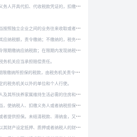
扣、代收税款凭证的，扣缴义务人应当开具。
来收取或者支付价款、费用；不按照独立企业之间的…
纳的，税务机关可以扣押其价值相当于应纳税款的商…
内发现纳税人有明显的转移、隐匿其应纳税的商品、…
税务机关应当承担赔偿责任。
务机关责令限期缴纳，逾期仍未缴纳的，经县以上…
定的税务机关以外的单位和个人行使。
其所扶养家属维持生活必需的住房和用品。
者纳税担保人的合法权益遭受损失的，应当依法承担…
滞纳金，又不提供担保的，税务机关可以通知出境管…
纳税人的财产被留置之前的，税收应当先于抵押权、…