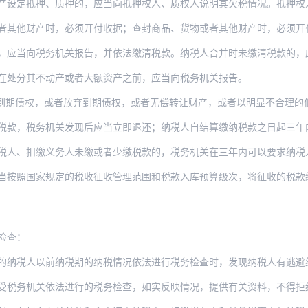
设定抵押、质押的，应当向抵押权人、质权人说明其欠税情况。抵押权人、质
者其他财产时，必须开付收据；查封商品、货物或者其他财产时，必须开
税务机关报告，并依法缴清税款。纳税人合并时未缴清税款的，应当由合并后的纳税人继续履
在处分其不动产或者大额资产之前，应当向税务机关报告。
，或者放弃到期债权，或者无偿转让财产，或者以明显不合理的低价转让财产而受让人知道该
务机关发现后应当立即退还；纳税人自结算缴纳税款之日起三年内发现的，可以向税务机关要
人、扣缴义务人未缴或者少缴税款的，税务机关在三年内可以要求纳税人、扣
当按照国家规定的税收征收管理范围和税款入库预算级次，将征收的税款
检查：
以前纳税期的纳税情况依法进行税务检查时，发现纳税人有逃避纳税义务行为，并有明显的转
受税务机关依法进行的税务检查，如实反映情况，提供有关资料，不得拒