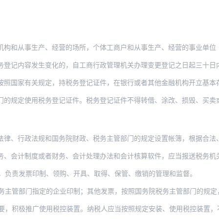
事生产、经营的场所，个体工商户和从事生产、经营的事业单位（以下统称从事生产、经营的
容发生变化的，自工商行政管理机关办理变更登记之日起三十日内或者在向工商行政管理机关
国家有关规定，持税务登记证件，在银行或者其他金融机构开立基本存款帐户和其
门的规定使用税务登记证件。税务登记证件不得转借、涂改、损毁、买卖
法律、行政法规和国务院财政、税务主管部门的规定设置帐簿，根据合法
务、会计制度或者财务、会计处理办法和会计核算软件，应当报送税务机
，负责发票印制、领购、开具、取得、保管、缴销的管理和监督。
管部门指定的企业印制；其他发票，按照国务院税务主管部门的规定，分别由省、自治区
要，积极推广使用税控装置。纳税人应当按照规定安装、使用税控装置，