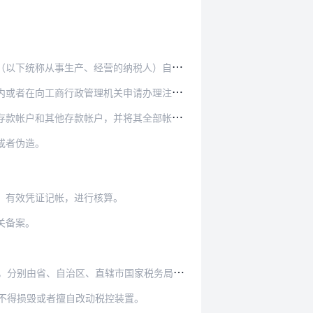
纳税人）自领取营业执照之日起三十日内，持有关…
申请办理注销登记之前，持有关证件向税务机关申…
他存款帐户，并将其全部帐号向税务机关报告。
或者伪造。
、有效凭证记帐，进行核算。
关备案。
、直辖市国家税务局、地方税务局指定企业印制。
不得损毁或者擅自改动税控装置。