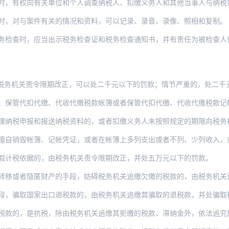
向有关单位和个人调查纳税人、扣缴义务人和其他当事人与纳税或者代扣代缴、代收代缴税款
时，对与案件有关的情况和资料，可以记录、录音、录像、照相和复制。
时，应当出示税务检查证和税务检查通知书，并有责任为被检查人保守秘密；未出示税务检
税务机关责令限期改正，可以处二千元以下的罚款；情节严重的，处二千
扣代缴、代收代缴税款帐簿或者保管代扣代缴、代收代缴税款记帐凭证及有关资料的，由税务
报和报送纳税资料的，或者扣缴义务人未按照规定的期限向税务机关报送代扣代缴、代收代缴
帐簿、记帐凭证，或者在帐簿上多列支出或者不列、少列收入，或者经税务机关通知申报而拒
假计税依据的，由税务机关责令限期改正，并处五万元以下的罚款。
隐匿财产的手段，妨碍税务机关追缴欠缴的税款的，由税务机关追缴欠缴的税款、滞纳金，并
骗取国家出口退税款的，由税务机关追缴其骗取的退税款，并处骗取税款一倍以上五倍
是抗税，除由税务机关追缴其拒缴的税款、滞纳金外，依法追究刑事责任。情节轻微，未构成