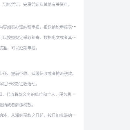
、记帐凭证、完税凭证及其他有关资料。
纳税申报表、财务会计报表以及税务机关根据实际需…
数据电文或者其他方式办理上述申报、报送事项。
核准，可以延期申报。
少征、提前征收、延缓征收或者摊派税款。
得进行税款征收活动。
人，税务机关不得要求其履行代扣、代收税款义务…
缴纳或者解缴税款。
之日起，按日加收滞纳税款万分之五的滞纳金。