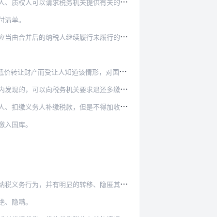
权人可以请求税务机关提供有关的欠税情况。
付清单。
行未履行的纳税义务；纳税人分立时未缴清税款的，…
情形，对国家税收造成损害的，税务机关可以依照…
求退还多缴的税款并加算银行同期存款利息，税务机…
缴义务人补缴税款，但是不得加收滞纳金。
缴入国库。
移、隐匿其应纳税的商品、货物以及其他财产或者应…
绝、隐瞒。