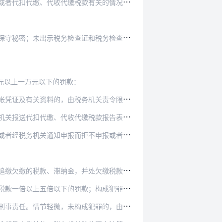
有关的情况，有关单位和个人有义务向税务机关如实…
查证和税务检查通知书的，被检查人有权拒绝检查。
元以上一万元以下的罚款：
机关责令限期改正，可以处二千元以下的罚款；情节…
税款报告表和有关资料的，由税务机关责令限期改正…
不申报或者进行虚假的纳税申报，不缴或者少缴应纳…
处欠缴税款百分之五十以上五倍以下的罚款；构成犯…
以下的罚款；构成犯罪的，依法追究刑事责任。
犯罪的，由税务机关追缴其拒缴的税款、滞纳金，并…