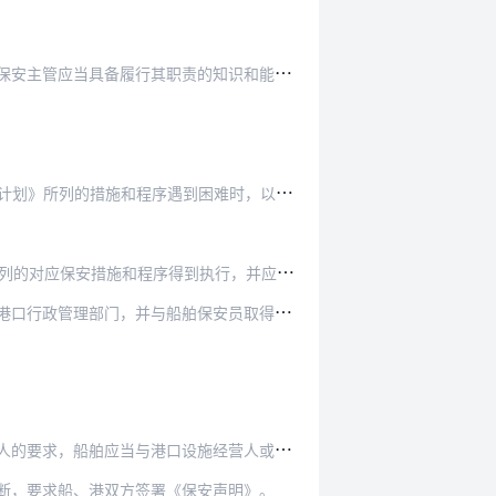
安主管应当具备履行其职责的知识和能力。
和程序遇到困难时，以及在港口设施处于3级保安的…
到执行，并应当立即与相关船公司和船舶保安员取得…
保安员取得联系并协调适当的行动，包括按照各自的…
与港口设施经营人或者管理人签署《保安声明》。
断，要求船、港双方签署《保安声明》。