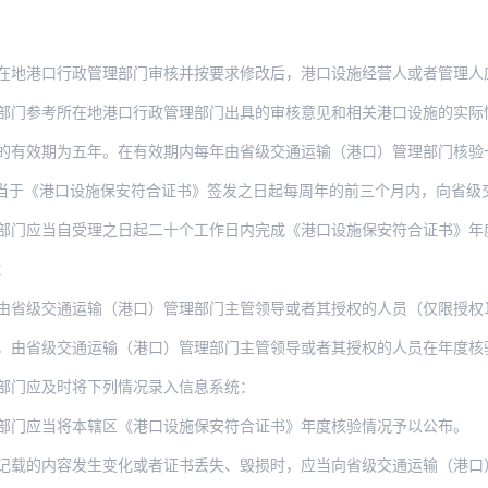
行政管理部门审核并按要求修改后，港口设施经营人或者管理人应当向省级交通运输（港口）
所在地港口行政管理部门出具的审核意见和相关港口设施的实际情况对申请材料进行审查。符
的有效期为五年。在有效期内每年由省级交通运输（港口）管理部门核验
《港口设施保安符合证书》签发之日起每周年的前三个月内，向省级交通运输（港口）
自受理之日起二十个工作日内完成《港口设施保安符合证书》年度核验。二十个工作日内不能
：
级交通运输（港口）管理部门主管领导或者其授权的人员（仅限授权1名）在《港口设
交通运输（港口）管理部门主管领导或者其授权的人员在年度核验申请书上签署意见并退还申
部门应及时将下列情况录入信息系统：
部门应当将本辖区《港口设施保安符合证书》年度核验情况予以公布。
载的内容发生变化或者证书丢失、毁损时，应当向省级交通运输（港口）管理部门