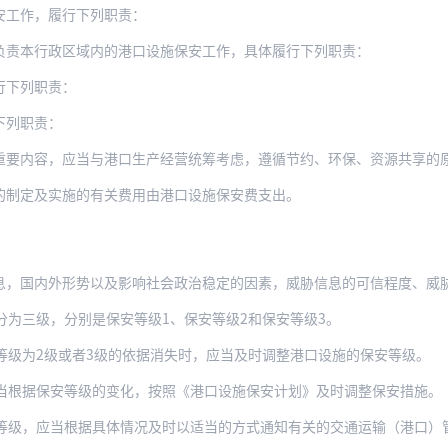
安工作，履行下列职责：
负责本行政区域内的港口设施保安工作，具体履行下列职责：
行下列职责：
下列职责：
重要内容，应当与港口生产经营统筹考虑，遵循节约、环保、资源共享的
的制定及实施的有关费用由港口设施保安费支出。
外形势以及影响社会政治稳定的因素，威胁信息的可信程度、威胁信息得到印证的程度、威
分为三级，分别是保安等级1、保安等级2和保安等级3。
等级为2级或者3级的依据消失时，应当及时调整港口设施的保安等级。
当根据保安等级的变化，按照《港口设施保安计划》及时调整保安措施。
级，应当根据具体情况及时以适当的方式通知有关的交通运输（港口）管理部门、