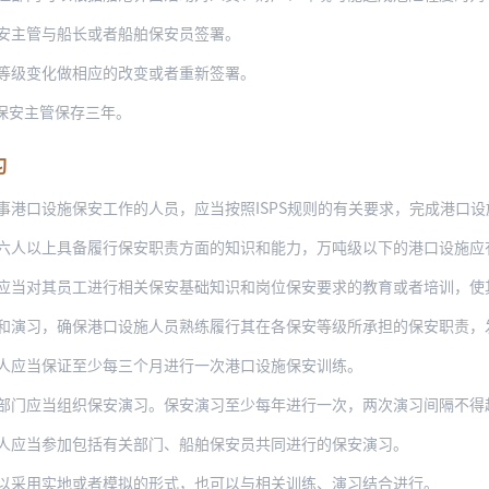
安主管与船长或者船舶保安员签署。
等级变化做相应的改变或者重新签署。
保安主管保存三年。
习
施保安工作的人员，应当按照ISPS规则的有关要求，完成港口设施保安培训，具备履行其
人以上具备履行保安职责方面的知识和能力，万吨级以下的港口设施应有三人
员工进行相关保安基础知识和岗位保安要求的教育或者培训，使其有针对性地了解并掌握《港
和演习，确保港口设施人员熟练履行其在各保安等级所承担的保安职责，
人应当保证至少每三个月进行一次港口设施保安训练。
部门应当组织保安演习。保安演习至少每年进行一次，两次演习间隔不得
人应当参加包括有关部门、船舶保安员共同进行的保安演习。
以采用实地或者模拟的形式，也可以与相关训练、演习结合进行。