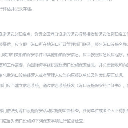
行评估并记录存档。
设施保安总联络点，负责全国港口设施的保安报警接收和保安信息联络工
应立即与港口所在地港口行政管理部门联系，报告港口设施名称、位置，经营人或者管理人名
收到相关船舶保安事件和其他船舶保安信息，应当按照应急反应程序，通知相关的
定和工作需要，向国际海事组织报送港口设施保安信息，并负责接收和向
变化后港口设施经营人或者管理人应当向原报送单位及时发出更正信息。
应当建立信息系统，通过信息系统核发《港口设施保安符合证书》，保证港口设施保
部门依法对港口设施保安活动实施的监督检查，任何单位或者个人不得拒
门应当对港口设施的下列保安事项进行监督检查：