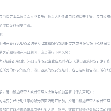
应当指定本单位负责人或者部门负责人担任港口设施保安主管。港口设施保
的港口设施保安主管。
责：
行SOLAS公约第Ⅺ-2章和ISPS规则的要求或者在实施《船舶保安计划》所列的措施
港之前和船舶在港口期间，应当履行下列义务：
者3级后，港口设施保安主管应及时确认《港口设施保安计划》所列的对应保安措施和程序得
保安等级高于港口设施的保安等级时，应当及时报告港口所在地港口行政管理部门，并与船舶
求，港口设施经营人或者管理人应当与船舶签署《保安声明》：
要引起特别注意的船港界面活动开始前，应港口设施经营人或者管理人的要求，船舶应当
理部门可以根据船港界面活动对人员、财产、环境可能造成危险程度的判