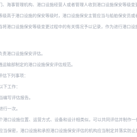
、海事管理机构、港口设施经营人或者管理人收到港口设施保安等级变更的决定后
港口设施的保安等级时，港口设施保安主管应当与船舶保安员或者船公司保安员协商，对有关
设施保安等级变更过程中的有关情况予以记录，作为进行港口设施保安评估、编写《港口设施
负责港口设施保安评估。
通运输部制定的港口设施保安评估规范。
评估下列事项：
以下工作：
当编写评估报告。
进行一次。
个港口设施位置、运营方式、设备和设计相类似，可以共同评估并制作一
应当保密，港口设施和承担港口设施保安评估的机构应当制定并落实防止