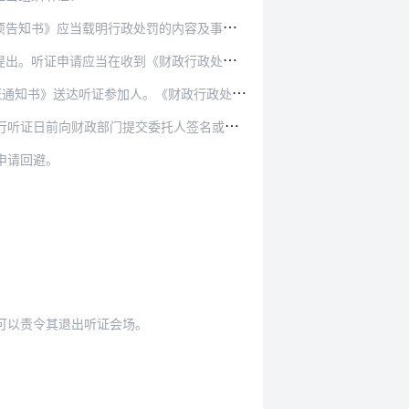
罚的内容及事实、理由、依据，当事人依法享有的…
《财政行政处罚事项告知书》之日起5日内提出，…
人。《财政行政处罚听证通知书》应当载明听证的…
交委托人签名或者盖章的授权委托书及委托代理人…
申请回避。
可以责令其退出听证会场。