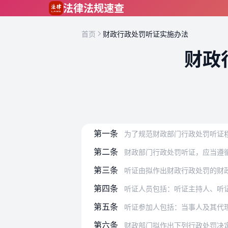
跳到主要内容
法律法规速查
首页
财政行政处罚听证实施办法
财政
第一条
为了规范财政部门行政处罚听证程序，
第二条
财政部门行政处罚听证，应当遵
第三条
听证由拟作出财政行政处罚的财
第四条
听证人员包括：听证主持人、听
第五条
听证参加人包括：当事人及其代
第六条
财政部门拟作出下列行政处罚决