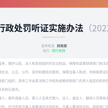
行政处罚听证实施办法
（20
发布机关
财政部
效力
现行有效
维护公民、法人和其他组织的合法权益，保障和监督财政部门依法实施行政处罚，根据
循合法、公正、公开、及时和便民的原则，保障当事人陈述、申辩和质证
政部门组织，具体工作由其法制工作机构或者财政部门负责人指定的机构
证员和记录员。
理人、案件调查人员、第三人及其代理人、证人、鉴定人、翻译人员等有
定的，应当告知当事人有要求听证的权利，当事人要求听证的，财政部门