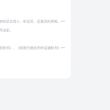
、听证员、记录员的资格，并承担相应的责任。
罚决定。
证通知书》、《财政行政处罚听证延期通知书》、《…
。