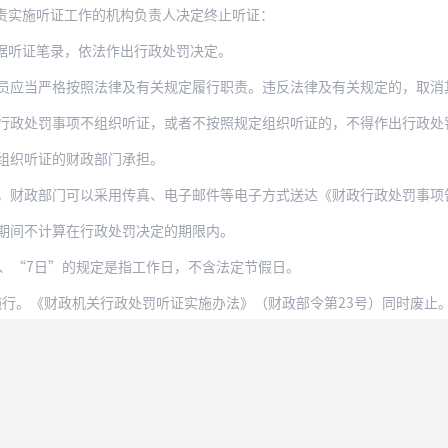
责实施听证工作的机构负责人决定终止听证：
据听证笔录，依法作出行政处罚决定。
当严格按照法律及有关规定履行职责。违反法律及有关规定的，取消其听证主持人
行政处罚事项不组织听证，或者不按照规定组织听证的，不得作出行政处
组织听证的财政部门承担。
门可以采用传真、电子邮件等电子方式送达《财政行政处罚事项告知书》、《财政行政处罚听
期间不计算在行政处罚决定的期限内。
”、“7日”的规定是指工作日，不含法定节假日。
起施行。《财政机关行政处罚听证实施办法》（财政部令第23号）同时废止