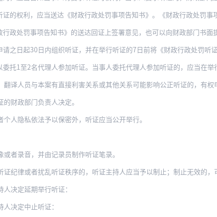
利，应当送达《财政行政处罚事项告知书》。《财政行政处罚事项告知书》应当载明行政处
罚事项告知书》的送达回证上签署意见，也可以向财政部门书面提出。听证申请应当在收到
起30日内组织听证，并在举行听证的7日前将《财政行政处罚听证通知书》送达听证参加
至2名代理人参加听证。当事人委托代理人参加听证的，应当在举行听证日前向财政部门提
、翻译人员与本案有直接利害关系或其他关系可能影响公正听证的，有权
证的财政部门负责人决定。
者个人隐私依法予以保密外，听证应当公开举行。
像或者录音，并由记录员制作听证笔录。
听证纪律或者扰乱听证秩序的，听证主持人应当予以制止；制止无效的，
持人决定延期举行听证：
持人决定中止听证：