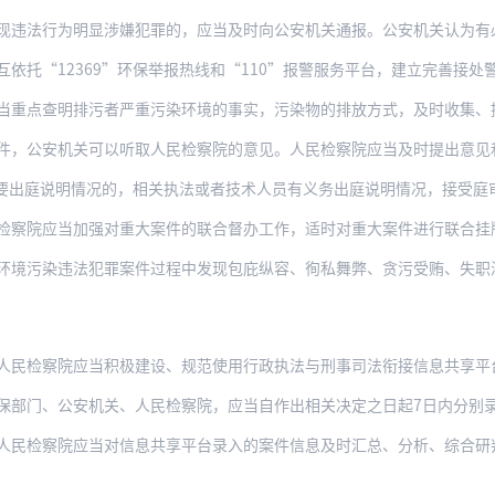
为明显涉嫌犯罪的，应当及时向公安机关通报。公安机关认为有必要的可以依法开展初查，对
“12369”环保举报热线和“110”报警服务平台，建立完善接处警的快速响应和联合调
明排污者严重污染环境的事实，污染物的排放方式，及时收集、提取、监测、固定污染物种类
件，公安机关可以听取人民检察院的意见。人民检察院应当及时提出意见
要出庭说明情况的，相关执法或者技术人员有义务出庭说明情况，接受庭
当加强对重大案件的联合督办工作，适时对重大案件进行联合挂牌督办，督促案件办理。同时
污染违法犯罪案件过程中发现包庇纵容、徇私舞弊、贪污受贿、失职渎职等涉嫌职务
检察院应当积极建设、规范使用行政执法与刑事司法衔接信息共享平台，逐步实现涉嫌
保部门、公安机关、人民检察院，应当自作出相关决定之日起7日内分别
人民检察院应当对信息共享平台录入的案件信息及时汇总、分析、综合研