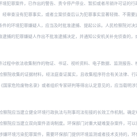
案件，已作出的警告、责令停产停业、暂扣或者吊销许可证的行政处罚决定，不停止执行。未
没有犯罪事实，或者立案侦查后认为犯罪事实显著轻微、不需要追究刑事责任，但经审查依法
境犯罪嫌疑人，应当及时批准逮捕、提起公诉。人民检察院对决定不起诉的案件，应当自作
犯罪嫌疑人作出不批准逮捕决定，并通知公安机关补充侦查的，或者人民检察院对公安机关移
依法收集制作的物证、书证、视听资料、电子数据、监测报告、检验报告、认定意见、鉴定意
检察院收集的证据材料，经法庭查证属实，且收集程序符合有关法律、行
险废物名录》或者组织专家研判等得出认定意见的，应当载明涉案单位名称、案由、涉案物品
当建立健全环境行政执法与刑事司法衔接的长效工作机制。确定牵头部门及联络人，定期召开
当建立双向案件咨询制度。环保部门对重大疑难复杂案件，可以就刑事案件立案追诉标准、证
污染犯罪案件，需要环保部门提供环境监测或者技术支持的，环保部门应当按照上述部门刑事