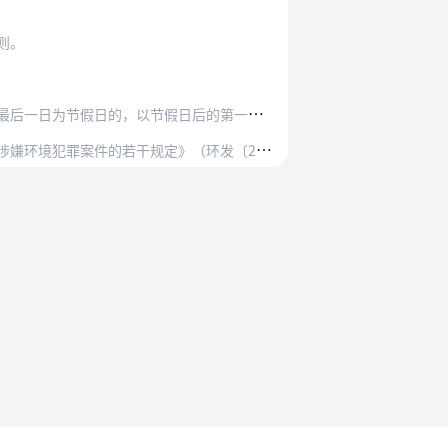
则。
节假日的，以节假日后的第一日为期满日期。
若干规定》（环发〔2007〕78号）同时废止。
法规要求