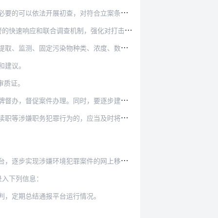
符合立案条件的，应当及时依法立案侦查。在公安机…
查机制，强化对打击涉嫌环境犯罪的联勤联动。在办…
、浓度、数量、排放去向等。公安机关应当注意控制…
和建议。
审质证。
，要逐步建立专家库，吸纳污染防治、重点行业以及…
犯罪行为的，应当及时将线索移送人民检察院。
环境犯罪案件的网上移送、网上受理和网上监督。
录入下列信息：
判，定期总结通报平台运行情况。