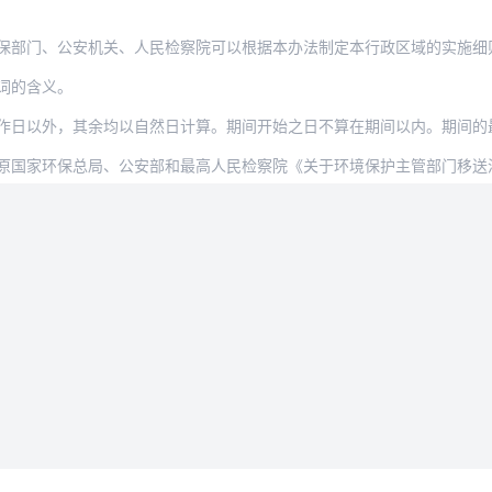
保部门、公安机关、人民检察院可以根据本办法制定本行政区域的实施细
词的含义。
日以外，其余均以自然日计算。期间开始之日不算在期间以内。期间的最后一日为
家环保总局、公安部和最高人民检察院《关于环境保护主管部门移送涉嫌环境犯罪案件的
法律条款