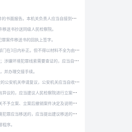
人应当自接到报告之日起3日内作出批准移送或者…
件移送书抄送同级人民检察院。
犯罪案件移送书的回执上签字。
补正。但不得以材料不全为由，不接受移送案件。
查证的，应当自接受案件之日起7日内作出决定；…
关，并办理交接手续。
安机关应当自收到复议申请之日起3个工作日内作出…
院进行立案监督。人民检察院应当受理并进行审查…
决定及说明理由材料，复议维持不予立案决定材料…
建议移送的检察意见。环保部门应当自收到检察意…
督程序。