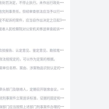
作出行政处罚决定的，原则上应当在公安机关决定…
应当予以行政处罚的，应当及时将案件移交环保部…
出决定之日起3日内，书面告知移送案件的环保部门…
送审查起诉的案件审查后，认为犯罪事实不清、证…
见、勘验笔录、检查笔录等证据材料，在刑事诉讼…
政法规规定的，可以作为定案的根据。
识别认定的理由，按照“经认定，....。.属于…
联席会议，通报衔接工作情况，研究存在的问题，提…
据的固定和保全等问题咨询公安机关、人民检察院；…
案件办理的法定时限要求积极协助，及时提供现场勘…