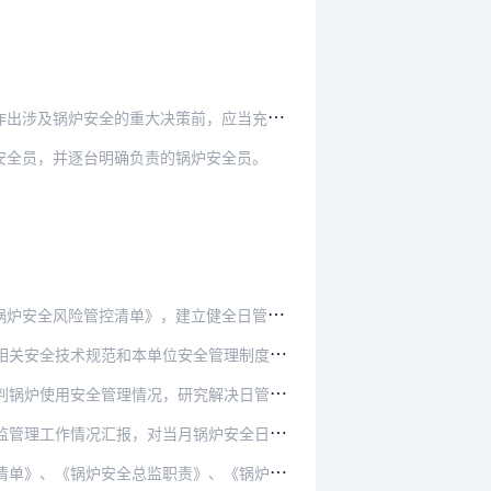
策前，应当充分听取锅炉安全总监和锅炉安全员的…
安全员，并逐台明确负责的锅炉安全员。
建立健全日管控、周排查、月调度工作制度和机制…
全管理制度的要求，对投入使用的锅炉进行巡检，…
究解决日管控中发现的问题，形成《每周锅炉安全…
锅炉安全日常管理、风险隐患排查治理等情况进行…
》、《锅炉安全员守则》以及锅炉安全总监、锅炉…