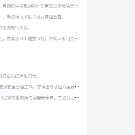
全风险隐患以及整改情况作为监督检查的重要内容…
训、考核情况予以记录并存档备查。
其依法履行职责。
管理部门责令改正并给予通报批评；拒不改正的，…
器安全员的岗位职责。
及压力容器安全的重大决策前，应当充分听取压力容…
容器安全员，并逐台明确负责的压力容器安全员。