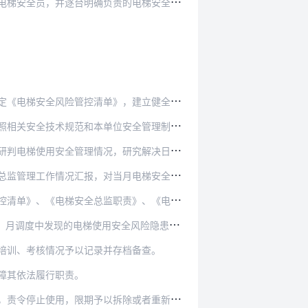
梯安全员，并逐台明确负责的电梯安全员。
，建立健全日管控、周排查、月调度工作制度和机制…
安全管理制度的要求，对投入使用的电梯进行巡检，…
研究解决日管控中发现的问题，形成《每周电梯安全…
月电梯安全日常管理、风险隐患排查治理等情况进行…
责》、《电梯安全员守则》以及电梯安全总监、电梯…
全风险隐患以及整改情况作为监督检查的重要内容…
培训、考核情况予以记录并存档备查。
障其依法履行职责。
除或者重新安装符合要求的电梯。逾期未改正的，由…