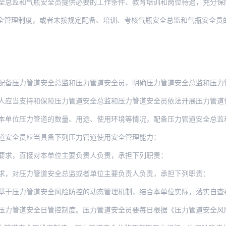
全总监和气瓶安全员提供必要的工作条件、教育培训和岗位待遇，充分保
度，或者未按规定配备、培训、考核气瓶安全总监和气瓶安全员的，由县级以上地方市场监督
配备压力管道安全总监和压力管道安全员，明确压力管道安全总监和压力
持和保障压力管道安全总监和压力管道安全员依法开展压力管道使用安全管理工作，在作出涉
位压力管道的数量、用途、使用环境等情况，配备压力管道安全总监和足够数量的压力
道安全员应当具备下列压力管道使用安全管理能力：
要求，直接对本单位主要负责人负责，承担下列职责：
求，对压力管道安全总监或者单位主要负责人负责，承担下列职责：
管道安全风险防控的动态管理机制，结合本单位实际，落实自查要求，制定《压力管道安全风
安全日管控制度。压力管道安全员要每日根据《压力管道安全风险管控清单》，按照相关安全