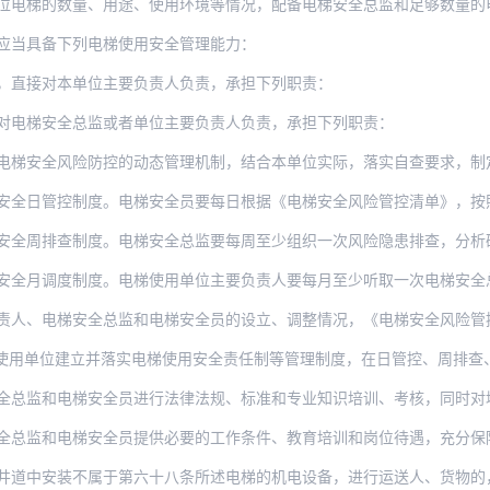
位电梯的数量、用途、使用环境等情况，配备电梯安全总监和足够数量的电
应当具备下列电梯使用安全管理能力：
，直接对本单位主要负责人负责，承担下列职责：
对电梯安全总监或者单位主要负责人负责，承担下列职责：
风险防控的动态管理机制，结合本单位实际，落实自查要求，制定《电梯安全风险管控清单》
控制度。电梯安全员要每日根据《电梯安全风险管控清单》，按照相关安全技术规范和本单位
查制度。电梯安全总监要每周至少组织一次风险隐患排查，分析研判电梯使用安全管理情况，
度制度。电梯使用单位主要负责人要每月至少听取一次电梯安全总监管理工作情况汇报，对当
梯安全总监和电梯安全员的设立、调整情况，《电梯安全风险管控清单》、《电梯安全总监职
建立并落实电梯使用安全责任制等管理制度，在日管控、周排查、月调度中发现的电梯使用安
全总监和电梯安全员进行法律法规、标准和专业知识培训、考核，同时对
全总监和电梯安全员提供必要的工作条件、教育培训和岗位待遇，充分保
装不属于第六十八条所述电梯的机电设备，进行运送人、货物的，责令停止使用，限期予以拆