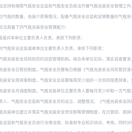
保障气瓶安全总监和气瓶安全员依法开展气瓶充装安全管理工作，在作出涉及气瓶充装安全的
位气瓶的数量、充装介质等情况，配备气瓶安全总监和足够数量的气瓶安全员
应当具备下列气瓶充装安全管理能力：
直接对本单位主要负责人负责，承担下列职责：
对气瓶安全总监或者单位主要负责人负责，承担下列职责：
安全风险防控的动态管理机制。结合本单位实际，落实自查要求，制定《气瓶充装安全风险管
日管控制度。气瓶安全员要每日根据《气瓶充装安全风险管控清单》，按照相关安全技术规范
周排查制度。气瓶安全总监要每周至少组织一次风险隐患排查，分析研判气瓶充装安全管理情
月调度制度。气瓶充装单位主要负责人要每月至少听取一次气瓶安全总监管理工作情况汇报，
瓶安全总监和气瓶安全员的设立、调整情况，《气瓶充装安全风险管控清单》、《气瓶安全总
位建立并落实气瓶充装安全责任制等管理制度，在日管控、周排查、月调度中发现的气瓶充装
全总监和气瓶安全员进行法律法规、标准和专业知识培训、考核，同时对