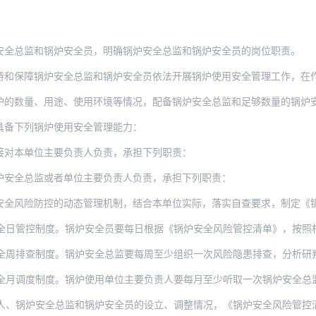
安全总监和锅炉安全员，明确锅炉安全总监和锅炉安全员的岗位职责。
锅炉安全总监和锅炉安全员依法开展锅炉使用安全管理工作，在作出涉及锅炉安全的重大决
炉的数量、用途、使用环境等情况，配备锅炉安全总监和足够数量的锅炉
具备下列锅炉使用安全管理能力：
接对本单位主要负责人负责，承担下列职责：
炉安全总监或者单位主要负责人负责，承担下列职责：
防控的动态管理机制，结合本单位实际，落实自查要求，制定《锅炉安全风险管控清单》，
制度。锅炉安全员要每日根据《锅炉安全风险管控清单》，按照相关安全技术规范和本单位安
制度。锅炉安全总监要每周至少组织一次风险隐患排查，分析研判锅炉使用安全管理情况，研
制度。锅炉使用单位主要负责人要每月至少听取一次锅炉安全总监管理工作情况汇报，对当月
安全总监和锅炉安全员的设立、调整情况，《锅炉安全风险管控清单》、《锅炉安全总监职责