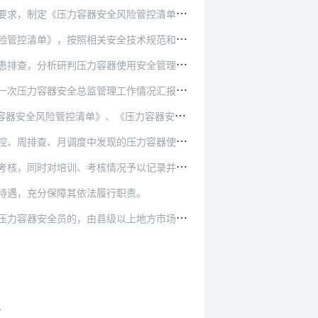
险管控清单》，建立健全日管控、周排查、月调度工…
技术规范和本单位安全管理制度的要求，对投入使用…
用安全管理情况，研究解决日管控中发现的问题，形…
作情况汇报，对当月压力容器安全日常管理、风险隐…
压力容器安全总监职责》、《压力容器安全员守则…
压力容器使用安全风险隐患以及整改情况作为监督检…
同时对培训、考核情况予以记录并存档备查。
待遇，充分保障其依法履行职责。
上地方市场监督管理部门责令改正并给予通报批评；…
。