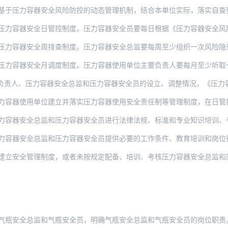
容器安全风险防控的动态管理机制，结合本单位实际，落实自查要求，制定《压力容器安全风
安全日管控制度。压力容器安全员要每日根据《压力容器安全风险管控清单》，按照相关安全
安全周排查制度。压力容器安全总监要每周至少组织一次风险隐患排查，分析研判压力容器使
安全月调度制度。压力容器使用单位主要负责人要每月至少听取一次压力容器安全总监管理工
压力容器安全总监和压力容器安全员的设立、调整情况，《压力容器安全风险管控清单》、《
用单位建立并落实压力容器使用安全责任制等管理制度，在日管控、周排查、月调度中发现的
容器安全总监和压力容器安全员进行法律法规、标准和专业知识培训、考核，
力容器安全总监和压力容器安全员提供必要的工作条件、教育培训和岗位
管理制度，或者未按规定配备、培训、考核压力容器安全总监和压力容器安全员的，由县级以
气瓶安全总监和气瓶安全员，明确气瓶安全总监和气瓶安全员的岗位职责