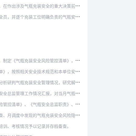
重大决策前，应当充分听取气瓶安全总监和气瓶安全…
，并逐个充装工位明确负责的气瓶安全员。
控清单》，建立健全日管控、周排查、月调度工作制…
和本单位安全管理制度的要求，对气瓶进行巡检，形…
况，研究解决日管控中发现的问题，形成《每周气瓶…
对当月气瓶充装安全日常管理、风险隐患排查治理等…
监职责》、《气瓶安全员守则》以及气瓶安全总监、…
安全风险隐患以及整改情况作为监督检查的重要内容…
培训、考核情况予以记录并存档备查。