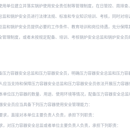
建立并落实锅炉使用安全责任制等管理制度，在日管控、周排查、月调度中发现的锅炉使用安
总监和锅炉安全员进行法律法规、标准和专业知识培训、考核，同时对培
总监和锅炉安全员提供必要的工作条件、教育培训和岗位待遇，充分保障
度，或者未按规定配备、培训、考核锅炉安全总监和锅炉安全员的，由县级以上地方市场监督
备压力容器安全总监和压力容器安全员，明确压力容器安全总监和压力容
持和保障压力容器安全总监和压力容器安全员依法开展压力容器使用安全管理工作，在作出涉
位压力容器的数量、用途、使用环境等情况，配备压力容器安全总监和足够数量的压力
器安全员应当具备下列压力容器使用安全管理能力：
要求，直接对本单位主要负责人负责，承担下列职责：
求，对压力容器安全总监或者单位主要负责人负责，承担下列职责：