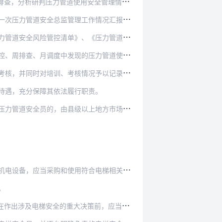
安全管理情况，研究解决日管控中发现的问题，形…
作情况汇报，对当月压力管道安全日常管理、风险隐…
《压力管道安全总监职责》、《压力管道安全员守则…
压力管道使用安全风险隐患以及整改情况作为监督检…
同时对培训、考核情况予以记录并存档备查。
待遇，充分保障其依法履行职责。
上地方市场监督管理部门责令改正并给予通报批评；…
和使用符合电梯相关安全技术规范和标准的电梯。
。
策前，应当充分听取电梯安全总监和电梯安全员的…