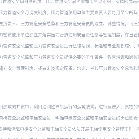
全周排查制度。压力管道安全总监要每周至少组织一次风险隐患排查，分析研判压力管道使用
安全月调度制度。压力管道使用单位主要负责人要每月至少听取一次压力管道安全总监管理工
、压力管道安全总监和压力管道安全员的设立、调整情况，《压力管道安全风险管控清单》、
用单位建立并落实压力管道使用安全责任制等管理制度，在日管控、周排查、月调度中发现的
管道安全总监和压力管道安全员进行法律法规、标准和专业知识培训、考核，并
力管道安全总监和压力管道安全员提供必要的工作条件、教育培训和岗位
管理制度，或者未按规定配备、培训、考核压力管道安全总监和压力管道安全员的，由县级以
筑的井道中，利用沿刚性导轨运行的运载装置，进行运送人、货物的机电设备，应当采购
电梯安全总监和电梯安全员，明确电梯安全总监和电梯安全员的岗位职责
障电梯安全总监和电梯安全员依法开展电梯使用安全管理工作，在作出涉及电梯安全的重大决