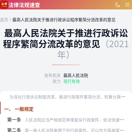
跳到主要内容
法律法规速查
首页
最高人民法院关于推进行政诉讼程序繁简分流改革的意见
最高人民法院关于推进行政诉讼
程序繁简分流改革的意见
（2021
年）
发布机关
最高人民法院
效力
现行有效
为
深化行政诉讼制度改革，推进行政案件繁简分流、轻重分离、快慢分道，优化行政审判资源配置，推动行政争议实质化解，依法保护公民、法人和其他组织合法权益，支持和监督行…
一、 一般规定
第一条
人民法院应当严格规范审理复杂行政案件，依法快速审理简单行政案件，完善行政诉讼简易程序适用规则，推动电子诉讼的应用，引导当事人正确行使诉讼权利、依法履行诉讼义务，…
第二条
第一审人民法院审理下列行政案件，可以作为简单案件进行审理：