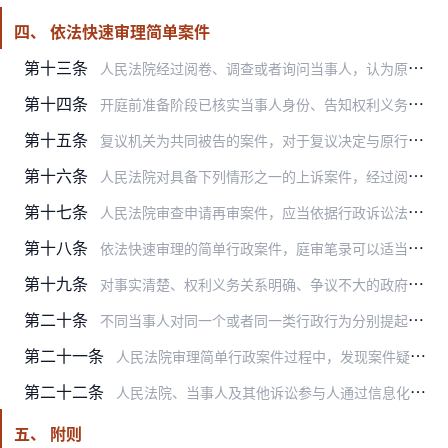
四、 依法快速审理简单案件
第十三条
人民法院经过阅卷、调查或者询问当事人，认为原告起诉不符合法定起诉条件的，可以迳行裁定驳回起诉，但需要开庭审理查明相关事实的除外。
第十四条
开庭前准备阶段已核实当事人身份、告知权利义务、进行证据交换的，开庭审理时不再重复进行。
第十五条
复议机关为共同被告的案件，对于复议决定与原行政行为认定一致的事实，对方当事人在庭审中明确表示认可的，人民法院可以简化庭审举证和质证，但有相反证据足以推翻该事实的…
第十六条
人民法院对具备下列情形之一的上诉案件，经过阅卷、调查或者询问当事人，对没有提出新的事实、证据或者理由的，可以不开庭审理：
第十七条
人民法院审查申请再审案件，应当依据行政诉讼法第九十一条规定，结合当事人的再审请求及理由进行审查。需要询问当事人的，可以通过诉讼平台、电话、手机短信、即时通讯账号…
第十八条
依法快速审理的简单行政案件，庭审笔录可以适当简化。相关庭审录音录像应当制作光盘等存储介质，一并入卷归档。
第十九条
对事实清楚、权利义务关系明确、争议不大的政府信息公开、不履行法定职责、不予受理或者程序性驳回复议申请以及商标授权确权等行政案件，人民法院可以结合被诉行政行为合法…
第二十条
不同当事人对同一个或者同一类行政行为分别提起诉讼的，可以集中立案，由同一审判团队实行集中排期、开庭、审理、宣判。
第二十一条
人民法院审理简单行政案件过程中，发现案件疑难复杂的，应当及时转为复杂案件进行审理。需要变更合议庭或者审判员的，应当告知当事人。
第二十二条
人民法院、当事人及其他诉讼参与人通过信息化诉讼平台在线开展行政诉讼活动，行政诉讼法没有规定的，可以参照适用民事诉讼法及民事诉讼程序繁简分流的相关规定。
五、 附则