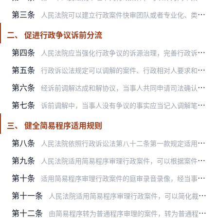
第三条
人民法院可以建立行政案件快审团队或者专业化、类型化审判团队，也可以设立程序分流员，负责行政案件繁简分流，实现简案快审、类案专审、繁案精审。
二、 促进行政争议诉前分流
第四条
人民法院应当强化行政争议的诉源治理，完善行政诉讼与行政复议、行政裁决等非诉讼解纷方式的分流对接机制，探索建立诉前和解机制，依托司法与行政的良性互动，加强行政争议…
第五条
行政诉讼法规定可以调解的案件、行政相对人要求和解的案件，或者通过和解方式处理更有利于实质性化解行政争议的案件，人民法院可以在立案前引导当事人自行和解或者通过第三…
第六条
经诉前调解达成和解协议，当事人共同申请司法确认的，人民法院可以依法确认和解协议效力，出具行政诉前调解书。
第七条
诉前调解中，当事人没有争议的事实应当记入调解笔录，并由当事人签字确认。
三、 健全简易程序适用规则
第八条
人民法院依照行政诉讼法第八十二条第一款规定适用简易程序审理的行政案件，可以向当事人发送简易程序审理通知书，告知审理方式、审理期限等事项。
第九条
人民法院适用简易程序审理行政案件，可以根据案件情况，采取下列方式简化庭审程序，但应当保障当事人答辩、举证、质证、陈述、辩论等诉讼权利：
第十条
适用简易程序审理行政案件的庭审录音录像，经当事人同意的，可以代替法庭笔录。
第十一条
人民法院适用简易程序审理行政案件，可以简化裁判文书，但应当包含当事人基本信息、诉讼请求、答辩意见、主要事实、简要裁判理由、裁判依据和裁判主文，以及诉讼费用负担、…
第十二条
由简易程序转为普通程序审理的案件，转为普通程序前已经进行的诉讼行为有效，双方当事人已确认的无争议事实，可以不再进行举证、质证。