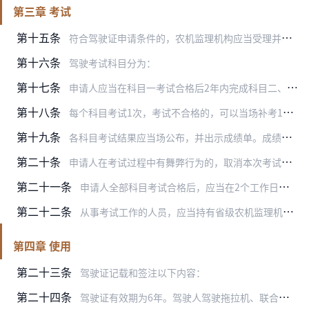
第三章 考试
第十五条
符合驾驶证申请条件的，农机监理机构应当受理并在20日内安排考试。
第十六条
驾驶考试科目分为：
第十七条
申请人应当在科目一考试合格后2年内完成科目二、科目三、科目四考试。未在2年内完成考试的，已考试合格的科目成绩作废。
第十八条
每个科目考试1次，考试不合格的，可以当场补考1次。补考仍不合格的，申请人可以预约后再次补考，每次预约考试次数不超过2次。
第十九条
各科目考试结果应当场公布，并出示成绩单。成绩单由考试员和申请人共同签名。考试不合格的，应当说明不合格原因。
第二十条
申请人在考试过程中有舞弊行为的，取消本次考试资格，已经通过考试的其他科目成绩无效。
第二十一条
申请人全部科目考试合格后，应当在2个工作日内核发驾驶证。准予增加准驾机型的，应当收回原驾驶证。
第二十二条
从事考试工作的人员，应当持有省级农机监理机构核发的考试员证件，认真履行考试职责，严格遵守考试工作纪律。
第四章 使用
第二十三条
驾驶证记载和签注以下内容：
第二十四条
驾驶证有效期为6年。驾驶人驾驶拖拉机、联合收割机时，应当随身携带。