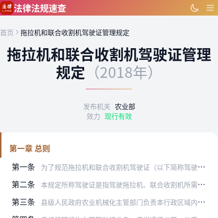
跳到主要内容
法律法规速查
首页
拖拉机和联合收割机驾驶证管理规定
拖拉机和联合收割机驾驶证管理
规定
（2018年）
发布机关
农业部
效力
现行有效
第一章 总则
第一条
为了规范拖拉机和联合收割机驾驶证（以下简称驾驶证）的申领和使用，根据《中华人民共和国农业机械化促进法》、《中华人民共和国道路交通安全法》和《农业机械安全监督管理…
第二条
本规定所称驾驶证是指驾驶拖拉机、联合收割机所需持有的证件。
第三条
县级人民政府农业机械化主管部门负责本行政区域内拖拉机和联合收割机驾驶证的管理，其所属的农机安全监理机构（以下简称农机监理机构）承担驾驶证申请受理、考试、发证等具…