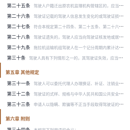
第二十五条
驾驶人户籍迁出原农机监理机构管辖区的，应当向迁入地农机监理机构申请换证；驾驶人在驾驶证核发地农机监理机构管辖区以外居住的，可以向居住地农机监理机构申请换证。申请…
第二十六条
驾驶证记载的驾驶人信息发生变化的或驾驶证损毁无法辨认的，驾驶人应当及时到驾驶证核发地或居住地农机监理机构申请换证。申请换证时应当填写申请表，提交驾驶人身份证明和…
第二十七条
符合本规定第二十四条、第二十五条、第二十六条换证条件的，农机监理机构应当在2个工作日内换发驾驶证，并收回原驾驶证。
第二十八条
驾驶证遗失的，驾驶人应当向驾驶证核发地或居住地农机监理机构申请补发。申请时应当填写申请表，提交驾驶人身份证明。
第二十九条
拖拉机运输机组驾驶人在一个记分周期内累计达到12分的，农机监理机构在接到公安部门通报后，应当通知驾驶人在15日内接受道路交通安全法律法规和相关知识的教育。驾驶人…
第三十条
驾驶人具有下列情形之一的，其驾驶证失效，应当注销：
第五章 其他规定
第三十一条
驾驶人可以委托代理人办理换证、补证、注销业务。代理人办理相关业务时，除规定材料外，还应当提交代理人身份证明、经申请人签字的委托书。
第三十二条
驾驶证的式样、规格与中华人民共和国公共安全行业标准《中华人民共和国机动车驾驶证件》一致，按照农业行业标准《中华人民共和国拖拉机和联合收割机驾驶证》执行。相关表格…
第三十三条
申请人以隐瞒、欺骗等不正当手段取得驾驶证的，应当撤销驾驶许可，并收回驾驶证。
第六章 附则
第三十四条
本规定下列用语的含义：