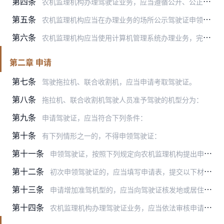
第四条
农机监理机构办理驾驶证业务，应当遵循公开、公正、便民、高效原则。
第五条
农机监理机构应当在办理业务的场所公示驾驶证申领的条件、依据、程序、期限、收费标准、需要提交的全部资料的目录和申请表示范文本等内容，并在相关网站发布信息，便于群众…
第六条
农机监理机构应当使用计算机管理系统办理业务，完整、准确记录和存储申请受理、科目考试、驾驶证核发等全过程以及经办人员等信息。计算机管理系统的数据库标准由农业部制定…
第二章 申请
第七条
驾驶拖拉机、联合收割机，应当申请考取驾驶证。
第八条
拖拉机、联合收割机驾驶人员准予驾驶的机型分为：
第九条
申请驾驶证，应当符合下列条件：
第十条
有下列情形之一的，不得申领驾驶证：
第十一条
申领驾驶证，按照下列规定向农机监理机构提出申请：
第十二条
初次申领驾驶证的，应当填写申请表，提交以下材料：
第十三条
申请增加准驾机型的，应当向驾驶证核发地或居住地农机监理机构提出申请，填写申请表，提交驾驶证和本规定第十二条规定的材料。
第十四条
农机监理机构办理驾驶证业务，应当依法审核申请人提交的资料，对符合条件的，按照规定程序和期限办理驾驶证。