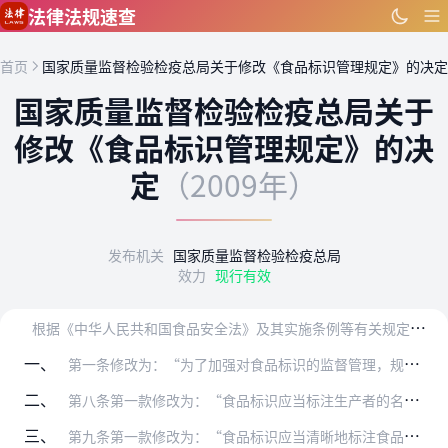
跳到主要内容
法律法规速查
首页
国家质量监督检验检疫总局关于修改《食品标识管理规定》的决定
国家质量监督检验检疫总局关于
修改《食品标识管理规定》的决
定
（2009年）
发布机关
国家质量监督检验检疫总局
效力
现行有效
根
据《中华人民共和国食品安全法》及其实施条例等有关规定，国家质量监督检验检疫总局决定对《食品标识管理规定》作如下修改：
一、
第一条修改为：“为了加强对食品标识的监督管理，规范食品标识的标注，防止质量欺诈，保护企业和消费者合法权益，根据《中华人民共和国食品安全法》、《中华人民共和国产品…
二、
第八条第一款修改为：“食品标识应当标注生产者的名称、地址和联系方式。生产者名称和地址应当是依法登记注册、能够承担产品质量责任的生产者的名称、地址。”
三、
第九条第一款修改为：“食品标识应当清晰地标注食品的生产日期、保质期，并按照有关规定要求标注贮存条件。”