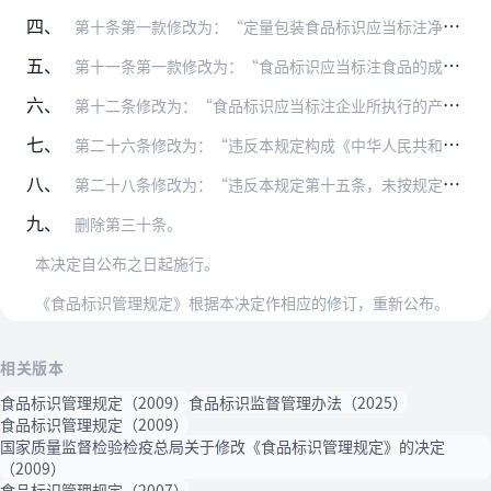
四、
第十条第一款修改为：“定量包装食品标识应当标注净含量，并按照有关规定要求标注规格。对含有固、液两相物质的食品，除标示净含量外，还应当标示沥干物（固形物）的含量。…
五、
第十一条第一款修改为：“食品标识应当标注食品的成分或者配料清单。”
六、
第十二条修改为：“食品标识应当标注企业所执行的产品标准代号。”
七、
第二十六条修改为：“违反本规定构成《中华人民共和国食品安全法》及其实施条例等法律法规规定的违法行为的，依照有关法律法规的规定予以处罚。”
八、
第二十八条修改为：“违反本规定第十五条，未按规定标注警示标志或中文警示说明的，依照《中华人民共和国产品质量法》第五十四条规定进行处罚。”
九、
删除第三十条。
本决定自公布之日起施行。
《食品标识管理规定》根据本决定作相应的修订，重新公布。
相关版本
食品标识管理规定（2009）
食品标识监督管理办法（2025）
食品标识管理规定（2009）
国家质量监督检验检疫总局关于修改《食品标识管理规定》的决定
（2009）
食品标识管理规定（2007）