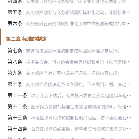
第四条
技术委员会包括商务领域全国专业标准化技术委员会和商务领域行业标准化技术委员会（工作组），履行下列职责：
第五条
商务部推动参与商务领域国际标准化活动，开展标准化对外合作与交流，推动中国标准走出去，结合国情采用国际标准，推动商务领域标准与国外标准之间的认可、采用，组织开展商…
第六条
商务部对在商务领域标准化工作中作出显著成绩的单位和个人，按照国家有关规定给予表彰和奖励。
第二章 标准的制定
第七条
商务领域国家标准的制定按照国家标准规定执行。
第八条
技术委员会、行业协会商会等组织和单位（以下简称申请单位）可以向商务部提出商务领域行业标准立项申请。
第九条
商务部应当对立项申请进行评估。评估内容包括：
第十条
商务部经评估决定予以立项的，下达项目计划。决定不予立项的，向申请单位说明理由。
第十一条
项目计划下达后，有关技术委员会应当组建起草组。没有技术委员会的，由申请单位明确起草单位，由起草单位组建起草组。
第十二条
起草组负责编写标准征求意见稿和编制说明。标准征求意见稿和编制说明应当符合标准制修订编写技术文件的有关要求。编制说明应当包括以下内容：
第十三条
标准征求意见稿和编制说明形成后，技术委员会或者起草单位应当以书面形式向有关主管部门、社会团体、企事业单位、科研院所、专家等征求意见，同时报请商务部在商务部网站向…
第十四条
公开征求意见结束后，起草组应当根据征集意见对标准征求意见稿、编制说明进行完善，形成标准送审稿、编制说明、征求意见汇总处理表，报技术委员会初审。初审通过后，由技术…