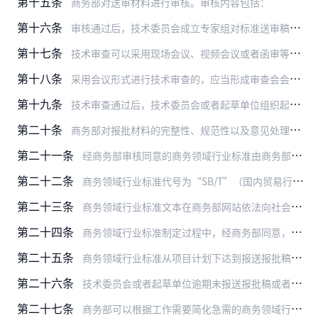
第十五条
商务部对送审材料进行审核。审核内容包括：
第十六条
审核通过后，技术委员会成立专家组对标准送审稿进行技术审查。没有技术委员会的，由商务部成立专家组进行技术审查。
第十七条
技术审查可以采用现场会议、视频会议或者函审等形式。涉及国计民生等可能产生重大影响的行业标准，应当采用会议形式审查。技术审查内容包括：
第十八条
采用会议形式进行技术审查的，应当形成审查会会议纪要和审查会审查结论表。采用函审形式的，应当形成函审结论表。
第十九条
技术审查通过后，技术委员会或者起草单位组织起草组根据技术审查结论完善相关材料，形成报批材料报商务部。报批材料包括：
第二十条
商务部对报批材料的完整性、规范性以及意见处理情况等进行审核。
第二十一条
经商务部审核同意的商务领域行业标准由商务部编号，以公告形式发布。
第二十二条
商务领域行业标准代号为“SB/T”（国内贸易行业标准）或“WM/T”（外经贸行业标准），商务领域行业标准编号由标准代号、发布顺序号和发布年份号组成。
第二十三条
商务领域行业标准文本在商务部网站依法向社会公开。
第二十四条
商务领域行业标准制定过程中，经商务部同意，标准名称、起草单位可以调整。
第二十五条
商务领域行业标准从项目计划下达到报送报批稿的期限一般不超过十二个月。
第二十六条
技术委员会或者起草单位逾期未报送报批稿或者出现不宜继续制定商务领域行业标准情形的，商务部可以终止项目。
第二十七条
商务部可以根据工作需要简化急需的商务领域行业标准制定程序。