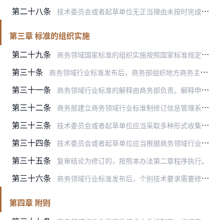
第二十八条
技术委员会或者起草单位无正当理由未按时完成或者未按规定完成商务领域行业标准制定工作的，由商务部责令限期改正；逾期不改正的，五年内不得承担商务领域标准化任务。
第三章 标准的组织实施
第二十九条
商务领域国家标准的组织实施按照国家标准规定执行。
第三十条
商务领域行业标准发布后，商务部组织地方商务主管部门、技术委员会、社会团体等开展标准宣传和推广工作。
第三十一条
商务领域行业标准的解释由商务部负责。解释申请应当向商务部提出，由商务部依法受理并予以答复。解释申请存在下列情形的，商务部不予受理：
第三十二条
商务部建立商务领域行业标准制修订信息管理系统，接收社会各方对行业标准实施情况的意见建议。
第三十三条
技术委员会或者起草单位应当采取多种形式收集商务领域行业标准实施情况，及时开展评估研究。
第三十四条
技术委员会或者起草单位应当根据商务领域行业标准实施效果以及社会发展需要，对商务领域行业标准进行复审，向商务部提出继续有效、修订或者废止的复审结论。复审内容包括：
第三十五条
复审结论为修订的，按照本办法第二章程序执行。
第三十六条
商务领域行业标准发布后，个别技术要求需要修改、补充或者删减的，由技术委员会或者起草单位填写《行业标准修改通知单》，报商务部。商务部同意后以公告形式发布。
第四章 附则