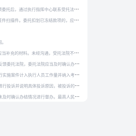
心联系受托法院，受托法院应当于24小时内办理…
结款项的，应当提供执行依据扫描件并加盖委托法…
回。
，受托法院不得直接退回该委托。委托法院应于三…
馈委托法院，委托法院应当及时确认办结。
案件计入执行人员工作量并纳入考核范围。
，被投诉的受托法院可通过事项委托系统说明情况…
。最高人民法院、高级人民法院定期对辖区法院事…