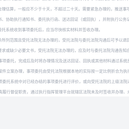
，一般应不少于十天，不超过二十天。需要紧急办理的，推送事项委托后，通过执行指挥中
执行通知书、委托执行函、送达回证（或回执），并附执行公务证件扫描件。委托扣划已冻
委托系统收到事项委托后，应当尽快核实材料并签收办理。
条所列范围且受托法院无法办理的，受托法院与委托法院沟通后可予以退
少必要文书，受托法院无法办理的，应及时与委托法院沟通告知应当补充的材料。未经沟通
事项委托，完成后及时将办理情况及送达回证、回执或其他材料通过系统反
件立案办理，事项委托由受托法院根据本地的实际按一定比例折合为执行实施
统中对已经办结的事项委托进行评价，或向受托法院的上级法院进行投诉并说明具体投诉原因
促职责，通过执行指挥管理平台就辖区法院未及时签收并办理、未及时确认办结情况进行督办