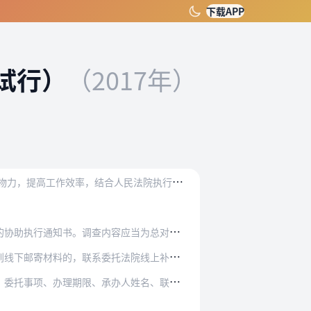
下载APP
试行）
（2017年）
为
严格规范人民法院执行事项委托工作，加强各地法院之间的互助协作，发挥执行指挥中心的功能优势，节约人力物力，提高工作效率，结合人民法院执行工作实际，制定本办法。
容应当为总对总查控系统尚不支持的财产类型及范…
系委托法院线上补充提交事项委托后再予办理。
办人姓名、联系方式，并附相关法律文书。经审批…
。