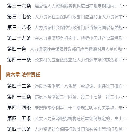
第三十六条
经营性人力资源服务机构应当在规定期限内，向人力资源社会保障行政部门提交经营情况年度报告。人力资源社会保障行政部门可以依法公示或者引导经营性人力资源服务机构依法公…
第三十七条
人力资源社会保障行政部门应当加强人力资源市场诚信建设，把用人单位、个人和经营性人力资源服务机构的信用数据和失信情况等纳入市场诚信建设体系，建立守信激励和失信惩戒…
第三十八条
人力资源社会保障行政部门应当按照国家有关规定，对公共人力资源服务机构进行监督管理。
第三十九条
在人力资源服务机构中，根据中国共产党章程及有关规定，建立党的组织并开展活动，加强对流动党员的教育监督和管理服务。人力资源服务机构应当为中国共产党组织的活动提供必…
第四十条
人力资源社会保障行政部门应当畅通对用人单位和人力资源服务机构的举报投诉渠道，依法及时处理有关举报投诉。
第四十一条
公安机关应当依法查处人力资源市场的违法犯罪行为，人力资源社会保障行政部门予以配合。
第六章 法律责任
第四十二条
违反本条例第十八条第一款规定，未经许可擅自从事职业中介活动的，由人力资源社会保障行政部门予以关闭或者责令停止从事职业中介活动；有违法所得的，没收违法所得，并处1…
第四十三条
违反本条例第二十四条、第二十七条、第二十八条、第二十九条、第三十条、第三十一条规定，发布的招聘信息不真实、不合法，未依法开展人力资源服务业务的，由人力资源社会保…
第四十四条
未按照本条例第三十二条规定明示有关事项，未按照本条例第三十三条规定建立健全内部制度或者保存服务台账，未按照本条例第三十六条规定提交经营情况年度报告的，由人力资源…
第四十五条
公共人力资源服务机构违反本条例规定的，由上级主管机关责令改正；拒不改正的，对直接负责的主管人员和其他直接责任人员依法给予处分。
第四十六条
人力资源社会保障行政部门和有关主管部门及其工作人员有下列情形之一的，对直接负责的领导人员和其他直接责任人员依法给予处分：