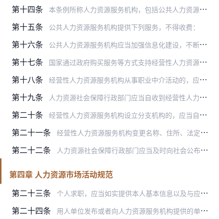
第十四条
本条例所称人力资源服务机构，包括公共人力资源服务机构和经营性人力资源服务机构。
第十五条
公共人力资源服务机构提供下列服务，不得收费：
第十六条
公共人力资源服务机构应当加强信息化建设，不断提高服务质量和效率。
第十七条
国家通过政府购买服务等方式支持经营性人力资源服务机构提供公益性人力资源服务。
第十八条
经营性人力资源服务机构从事职业中介活动的，应当依法向人力资源社会保障行政部门申请行政许可，取得人力资源服务许可证。
第十九条
人力资源社会保障行政部门应当自收到经营性人力资源服务机构从事职业中介活动的申请之日起20日内依法作出行政许可决定。符合条件的，颁发人力资源服务许可证；不符合条件…
第二十条
经营性人力资源服务机构设立分支机构的，应当自工商登记办理完毕之日起15日内，书面报告分支机构所在地人力资源社会保障行政部门。
第二十一条
经营性人力资源服务机构变更名称、住所、法定代表人或者终止经营活动的，应当自工商变更登记或者注销登记办理完毕之日起15日内，书面报告人力资源社会保障行政部门。
第二十二条
人力资源社会保障行政部门应当及时向社会公布取得行政许可或者经过备案的经营性人力资源服务机构名单及其变更、延续等情况。
第四章 人力资源市场活动规范
第二十三条
个人求职，应当如实提供本人基本信息以及与应聘岗位相关的知识、技能、工作经历等情况。
第二十四条
用人单位发布或者向人力资源服务机构提供的单位基本情况、招聘人数、招聘条件、工作内容、工作地点、基本劳动报酬等招聘信息，应当真实、合法，不得含有民族、种族、性别、…