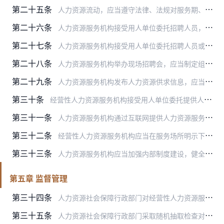
第二十五条
人力资源流动，应当遵守法律、法规对服务期、从业限制、保密等方面的规定。
第二十六条
人力资源服务机构接受用人单位委托招聘人员，应当要求用人单位提供招聘简章、营业执照或者有关部门批准设立的文件、经办人的身份证件、用人单位的委托证明，并对所提供材料…
第二十七条
人力资源服务机构接受用人单位委托招聘人员或者开展其他人力资源服务，不得采取欺诈、暴力、胁迫或者其他不正当手段，不得以招聘为名牟取不正当利益，不得介绍单位或者个人…
第二十八条
人力资源服务机构举办现场招聘会，应当制定组织实施办法、应急预案和安全保卫工作方案，核实参加招聘会的招聘单位及其招聘简章的真实性、合法性，提前将招聘会信息向社会公…
第二十九条
人力资源服务机构发布人力资源供求信息，应当建立健全信息发布审查和投诉处理机制，确保发布的信息真实、合法、有效。
第三十条
经营性人力资源服务机构接受用人单位委托提供人力资源服务外包的，不得改变用人单位与个人的劳动关系，不得与用人单位串通侵害个人的合法权益。
第三十一条
人力资源服务机构通过互联网提供人力资源服务的，应当遵守本条例和国家有关网络安全、互联网信息服务管理的规定。
第三十二条
经营性人力资源服务机构应当在服务场所明示下列事项，并接受人力资源社会保障行政部门和市场监督管理、价格等主管部门的监督检查：
第三十三条
人力资源服务机构应当加强内部制度建设，健全财务管理制度，建立服务台账，如实记录服务对象、服务过程、服务结果等信息。服务台账应当保存2年以上。
第五章 监督管理
第三十四条
人力资源社会保障行政部门对经营性人力资源服务机构实施监督检查，可以采取下列措施：
第三十五条
人力资源社会保障行政部门采取随机抽取检查对象、随机选派执法人员的方式实施监督检查。