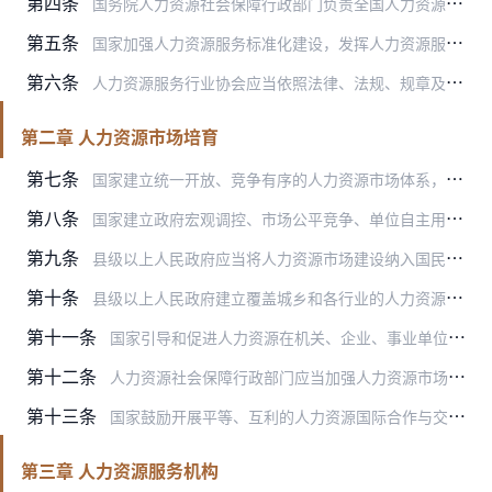
第四条
国务院人力资源社会保障行政部门负责全国人力资源市场的统筹规划和综合管理工作。
第五条
国家加强人力资源服务标准化建设，发挥人力资源服务标准在行业引导、服务规范、市场监管等方面的作用。
第六条
人力资源服务行业协会应当依照法律、法规、规章及其章程的规定，制定行业自律规范，推进行业诚信建设，提高服务质量，对会员的人力资源服务活动进行指导、监督，依法维护会…
第二章 人力资源市场培育
第七条
国家建立统一开放、竞争有序的人力资源市场体系，发挥市场在人力资源配置中的决定性作用，健全人力资源开发机制，激发人力资源创新创造创业活力，促进人力资源市场繁荣发展…
第八条
国家建立政府宏观调控、市场公平竞争、单位自主用人、个人自主择业、人力资源服务机构诚信服务的人力资源流动配置机制，促进人力资源自由有序流动。
第九条
县级以上人民政府应当将人力资源市场建设纳入国民经济和社会发展规划，运用区域、产业、土地等政策，推进人力资源市场建设，发展专业性、行业性人力资源市场，鼓励并规范高…
第十条
县级以上人民政府建立覆盖城乡和各行业的人力资源市场供求信息系统，完善市场信息发布制度，为求职、招聘提供服务。
第十一条
国家引导和促进人力资源在机关、企业、事业单位、社会组织之间以及不同地区之间合理流动。任何地方和单位不得违反国家规定在户籍、地域、身份等方面设置限制人力资源流动的…
第十二条
人力资源社会保障行政部门应当加强人力资源市场监管，维护市场秩序，保障公平竞争。
第十三条
国家鼓励开展平等、互利的人力资源国际合作与交流，充分开发利用国际国内人力资源。
第三章 人力资源服务机构