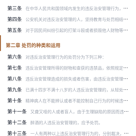
第三条
在中华人民共和国领域内发生的违反治安管理行为，除法律有特别规定的以外，适用本条例。
第四条
公安机关对违反治安管理的人，坚持教育与处罚相结合的原则。
第五条
对于因民间纠纷引起的打架斗殴或者损毁他人财物等违反治安管理行为，情节轻微的，公安机关可以调解处理。
第二章 处罚的种类和运用
第六条
对违反治安管理行为的处罚分为下列三种：
第七条
违反治安管理所得的财物和查获的违禁品，依照规定退回原主或者没收。违反治安管理使用的本人所有的工具，可以依照规定没收。具体办法由公安部另行规定。
第八条
违反治安管理造成的损失或者伤害，由违反治安管理的人赔偿损失或者负担医疗费用；如果违反治安管理的人是无行为能力人或者限制行为能力人，本人无力赔偿或者负担的，由其监…
第九条
已满十四岁不满十八岁的人违反治安管理的，从轻处罚；不满十四岁的人违反治安管理的，免予处罚，但是可以予以训诫，并责令其监护人严加管教。
第十条
精神病人在不能辨认或者不能控制自己行为的时候违反治安管理的，不予处罚，但是应当责令其监护人严加看管和治疗。间歇性的精神病人在精神正常的时候违反治安管理的，应予处…
第十一条
又聋又哑的人或者盲人，由于生理缺陷的原因而违反治安管理的，不予处罚。
第十二条
醉酒的人违反治安管理的，应予处罚。
第十三条
一人有两种以上违反治安管理行为的，分别裁决，合并执行。