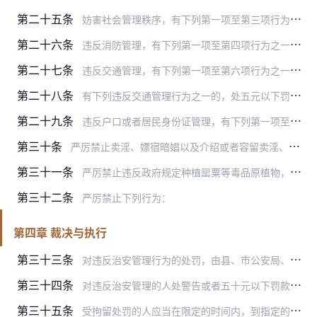
第二十五条
妨害社会管理秩序，有下列第一项至第三项行为之一的，处二百元以下罚款或者警告；有第四项至第七项行为之一的，处五十元以下罚款或者警告：
第二十六条
违反消防管理，有下列第一项至第四项行为之一的，处十日以下拘留、一百元以下罚款或者警告；有第五项至第八项行为之一的，处一百元以下罚款或者警告：
第二十七条
违反交通管理，有下列第一项至第六项行为之一的，处十五日以下拘留、二百元以下罚款或者警告；有第七项至第十一项行为之一的，处五十元以下罚款或者警告：
第二十八条
有下列违反交通管理行为之一的，处五元以下罚款或者警告：
第二十九条
违反户口或者居民身份证管理，有下列第一项至第三项行为之一的，处五十元以下罚款或者警告；有第四项或者第五项行为的，处一百元以下罚款或者警告：
第三十条
严厉禁止卖淫、嫖宿暗娼以及介绍或者容留卖淫、嫖宿暗娼，违者处十五日以下拘留、警告、责令具结悔过或者依照规定实行劳动教养，可以并处五千元以下罚款；构成犯罪的，依法…
第三十一条
严厉禁止违反政府规定种植罂粟等毒品原植物，违者除铲除其所种罂粟等毒品原植物以外，处十五日以下拘留，可以单处或者并处三千元以下罚款；构成犯罪的，依法追究刑事责任。
第三十二条
严厉禁止下列行为：
第四章 裁决与执行
第三十三条
对违反治安管理行为的处罚，由县、市公安局、公安分局或者相当于县一级的公安机关裁决。
第三十四条
对违反治安管理的人处警告或者五十元以下罚款的，或者罚款数额超过五十元，被处罚人没有异议的，可以由公安人员当场处罚。
第三十五条
受拘留处罚的人应当在限定的时间内，到指定的拘留所接受处罚。对抗拒执行的，强制执行。