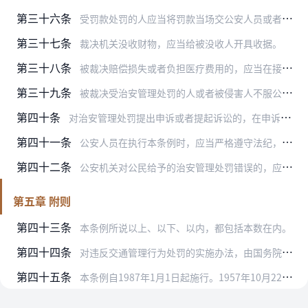
第三十六条
受罚款处罚的人应当将罚款当场交公安人员或者在接到罚款通知或者裁决书后五日内送交指定的公安机关。无正当理由逾期不交纳的，可以按日增加罚款一元至五元。拒绝交纳罚款的…
第三十七条
裁决机关没收财物，应当给被没收人开具收据。
第三十八条
被裁决赔偿损失或者负担医疗费用的，应当在接到裁决书后五日内将费用交裁决机关代转；数额较大的，可以分期交纳。拒不交纳的，由裁决机关通知其所在单位从本人工资中扣除，…
第三十九条
被裁决受治安管理处罚的人或者被侵害人不服公安机关或者乡（镇）人民政府裁决的，在接到通知后五日内，可以向上一级公安机关提出申诉，由上一级公安机关在接到申诉后五日内…
第四十条
对治安管理处罚提出申诉或者提起诉讼的，在申诉和诉讼期间原裁决继续执行。
第四十一条
公安人员在执行本条例时，应当严格遵守法纪，秉公执法，不得徇私舞弊。禁止对违反治安管理的人打骂、虐待或者侮辱。违反的给予行政处分；构成犯罪的，依法追究刑事责任。
第四十二条
公安机关对公民给予的治安管理处罚错误的，应当向受处罚人承认错误，退回罚款及没收的财物；对受处罚人的合法权益造成损害的，应当赔偿损失。
第五章 附则
第四十三条
本条例所说以上、以下、以内，都包括本数在内。
第四十四条
对违反交通管理行为处罚的实施办法，由国务院另行制定。
第四十五条
本条例自1987年1月1日起施行。1957年10月22日公布的《中华人民共和国治安管理处罚条例》同时废止。