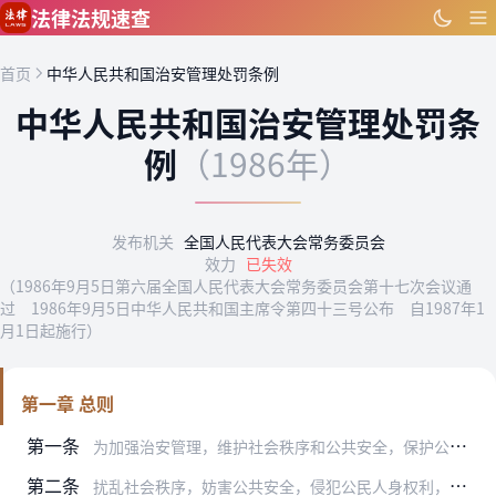
跳到主要内容
法律法规速查
首页
中华人民共和国治安管理处罚条例
中华人民共和国治安管理处罚条
例
（1986年）
发布机关
全国人民代表大会常务委员会
效力
已失效
（1986年9月5日第六届全国人民代表大会常务委员会第十七次会议通
过 1986年9月5日中华人民共和国主席令第四十三号公布 自1987年1
月1日起施行）
第一章 总则
第一条
为加强治安管理，维护社会秩序和公共安全，保护公民的合法权益，保障社会主义现代化建设的顺利进行，制定本条例。
第二条
扰乱社会秩序，妨害公共安全，侵犯公民人身权利，侵犯公私财产，依照《中华人民共和国刑法》的规定构成犯罪的，依法追究刑事责任；尚不够刑事处罚，应当给予治安管理处罚的…