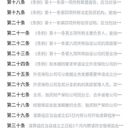
第十八条
《条例》第十一条第一项所称筹建报告，应当对该条其他各项的内容作出综述。
第十九条
《条例》第十一条第四项所称法定验资机构，是指符合银保监会要求的会计师事务所。
第二十条
《条例》第十一条第四项所称验资证明，应当包括下列内容：
第二十一条
《条例》第十一条第五项所称主要负责人，是指拟设外国保险公司分公司的总经理。
第二十二条
《条例》第十一条第六项所称拟设公司的高级管理人员，应当符合银保监会规定的任职资格条件。
第二十三条
《条例》第十一条第九项所称拟设公司的营业场所的资料，是指营业场所所有权或者使用权的证明文件。
第二十四条
《条例》和本细则要求申请设立外资保险公司的外国保险公司提供的下列文件或者资料，应当真实有效：
第二十五条
外资保险公司可以根据业务发展需要申请设立分支机构。
第二十六条
外资保险公司及其分支机构的高级管理人员，其任职资格审核与管理，按照银保监会的有关规定执行，本细则另有规定的除外。
第二十七条
合资、独资财产保险公司因分立、合并或者公司章程规定的解散事由出现，申请解散的，应当报银保监会批准，并提交下列资料：
第二十八条
经银保监会批准解散的合资、独资财产保险公司，应当自收到银保监会批准文件之日起，停止新的业务经营活动，向银保监会缴回经营保险业务许可证，并在15日内成立清算组。
第二十九条
清算组应当自成立后5日内将公司开始清算程序的情况书面通知市场监督管理、税务、人力资源社会保障等有关部门。
第三十条
清算组应当自成立之日起1个月内聘请符合银保监会要求的会计师事务所进行审计；自聘请之日起3个月内向银保监会提交审计报告。