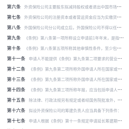
第六条
外资保险公司主要股东拟减持股权或者退出中国市场的，应当履行股东义务，保证保险公司偿付能力符合监管要求。
第七条
外资保险公司的注册资本或者营运资金应当为实缴货币。
第八条
外国保险公司分公司成立后，外国保险公司不得以任何形式抽回营运资金。
第九条
《条例》第八条第一项所称设立申请前1年年末，是指申请日的上一个会计年度末。
第十条
《条例》第八条第五项所称其他审慎性条件，至少包括下列条件：
第十一条
申请人不能提供《条例》第九条第二项要求的营业执照（副本）的，可以提供营业执照的有效复印件或者有关主管当局出具的该申请人有权经营保险业务的书面证明。
第十二条
《条例》第九条第二项所称外国申请人所在国家或者地区有关主管当局对其符合偿付能力标准的证明，应当包括下列内容之一：
第十三条
《条例》第九条第二项所称外国申请人所在国家或者地区有关主管当局对其申请的意见书，应当包括下列内容：
第十四条
《条例》第九条第三项所称年报，应当包括申请人在申请日的前3个会计年度的资产负债表、利润表和现金流量表。
第十五条
除法律、行政法规另有规定或者经国务院批准外，《条例》第九条第四项所称中国申请人应当符合《保险公司股权管理办法》等相关规定要求。
第十六条
拟设外资保险公司的筹建负责人应当具备下列条件：
第十七条
申请人根据《条例》第十一条规定申请延长筹建期的，应当在筹建期期满之日的前1个月以内向银保监会提交书面申请，并说明理由。