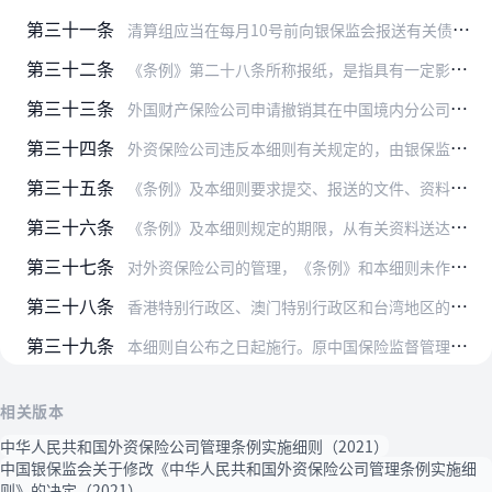
第三十一条
清算组应当在每月10号前向银保监会报送有关债务清偿、资产处置等最新情况报告。
第三十二条
《条例》第二十八条所称报纸，是指具有一定影响的全国性报纸。
第三十三条
外国财产保险公司申请撤销其在中国境内分公司的，应当报银保监会批准，并提交下列资料：
第三十四条
外资保险公司违反本细则有关规定的，由银保监会依据《中华人民共和国保险法》、《条例》等法律、行政法规进行处罚。
第三十五条
《条例》及本细则要求提交、报送的文件、资料和书面报告，应当提供中文本，中外文本表述不一致的，以中文本的表述为准。
第三十六条
《条例》及本细则规定的期限，从有关资料送达银保监会之日起计算。申请人申请文件不全、需要补交资料的，期限应当从申请人的补交资料送达银保监会之日起重新计算。
第三十七条
对外资保险公司的管理，《条例》和本细则未作规定的，适用其他法律、行政法规与银保监会的有关规定。
第三十八条
香港特别行政区、澳门特别行政区和台湾地区的保险公司在内地（大陆）设立和营业的保险公司，比照适用《条例》和本细则；法律、行政法规或者行政协议另有规定的，适用其规定…
第三十九条
本细则自公布之日起施行。原中国保险监督管理委员会2004年5月13日发布的《中华人民共和国外资保险公司管理条例实施细则》（保监会令2004年第4号）同时废止。
相关版本
中华人民共和国外资保险公司管理条例实施细则（2021）
中国银保监会关于修改《中华人民共和国外资保险公司管理条例实施细
则》的决定（2021）