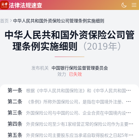
跳到主要内容
法律法规速查
首页
中华人民共和国外资保险公司管理条例实施细则
中华人民共和国外资保险公司管
理条例实施细则
（2019年）
发布机关
中国银行保险监督管理委员会
效力
已失效
第一条
根据《中华人民共和国保险法》和《中华人民共和国外资保险公司管理条例》（以下简称《条例》），制定本细则。
第二条
《条例》所称外国保险公司，是指在中国境外注册、经营保险业务的保险公司。
第三条
外国保险公司与中国的公司、企业合资在中国境内设立经营人身保险业务的合资保险公司（以下简称合资寿险公司），其中外资比例不得超过公司总股本的51%。中国银行保险监督…
第四条
外资保险公司至少有1家经营正常的保险公司作为主要股东，进行股权变更的，变更后至少有1家经营正常的保险公司作为主要股东。
第五条
外资保险公司主要股东应当承诺自取得股权之日起5年内不转让所持有的股权，并在外资保险公司章程中载明。