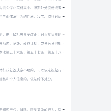
分股份或者资产、限期转让营业以及采取其他必要措…
程度、持续时间和消除违法行为后果的情况等因素。
直接负责的主管人员和其他直接责任人员依法给予处…
者有其他拒绝、阻碍调查行为的，由反垄断执法机构…
、第五十八条、第六十二条规定的罚款数额的二倍以…
复议决定不服的，可以依法提起行政诉讼。
隐私和个人信息的，依法给予处分。
产权，排除、限制竞争的行为，适用本法。