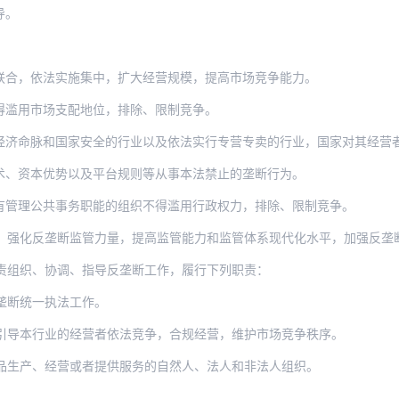
导。
。
联合，依法实施集中，扩大经营规模，提高市场竞争能力。
得滥用市场支配地位，排除、限制竞争。
和国家安全的行业以及依法实行专营专卖的行业，国家对其经营者的合法经营活动予以保护
术、资本优势以及平台规则等从事本法禁止的垄断行为。
有管理公共事务职能的组织不得滥用行政权力，排除、限制竞争。
垄断监管力量，提高监管能力和监管体系现代化水平，加强反垄断执法司法，依法公正高效审
责组织、协调、指导反垄断工作，履行下列职责：
垄断统一执法工作。
引导本行业的经营者依法竞争，合规经营，维护市场竞争秩序。
品生产、经营或者提供服务的自然人、法人和非法人组织。