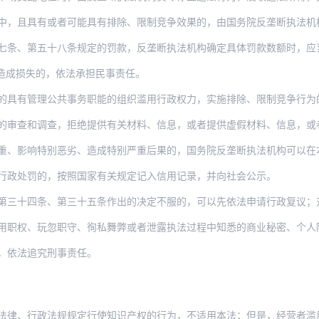
有或者可能具有排除、限制竞争效果的，由国务院反垄断执法机构责令停止实施集中、限期处
第五十八条规定的罚款，反垄断执法机构确定具体罚款数额时，应当考虑违法行为的性质、
造成损失的，依法承担民事责任。
理公共事务职能的组织滥用行政权力，实施排除、限制竞争行为的，由上级机关责令改正；对
调查，拒绝提供有关材料、信息，或者提供虚假材料、信息，或者隐匿、销毁、转移证据，或
特别恶劣、造成特别严重后果的，国务院反垄断执法机构可以在本法第五十六条、第五十七条
行政处罚的，按照国家有关规定记入信用记录，并向社会公示。
三十四条、第三十五条作出的决定不服的，可以先依法申请行政复议；对行政
用职权、玩忽职守、徇私舞弊或者泄露执法过程中知悉的商业秘密、个人
，依法追究刑事责任。
律、行政法规规定行使知识产权的行为，不适用本法；但是，经营者滥用知识