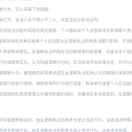
断行为，可以采取下列措施：
断行为，执法人员不得少于二人，并应当出示执法证件。
员对执法过程中知悉的商业秘密、个人隐私和个人信息依法负有保密义务
或者其他有关单位或者个人应当配合反垄断执法机构依法履行职责，不得
人有权陈述意见。反垄断执法机构应当对被调查的经营者、利害关系人提
行为调查核实后，认为构成垄断行为的，应当依法作出处理决定，并可以
为，被调查的经营者承诺在反垄断执法机构认可的期限内采取具体措施消除该行为后果的，反
滥用行政权力排除、限制竞争的行为进行调查，有关单位或者个人应当配
权的具有管理公共事务职能的组织，涉嫌违反本法规定的，反垄断执法机构可以对其法定代
断协议的，由反垄断执法机构责令停止违法行为，没收违法所得，并处上一年度销售额百分之
场支配地位的，由反垄断执法机构责令停止违法行为，没收违法所得，并处上一年