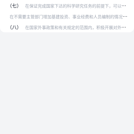
（七）
在保证完成国家下达的科学研究任务的前提下，可以自行决定参加科学研究项目的投标，承担其他单位委托的科学研究任务，面向社会开展技术服务和咨询。
在
不需要主管部门增加基建投资、事业经费和人员编制的情况下，可以自行决定单独设立或与其他单位合办科学研究机构或教学、科学研究、生产的联合体。可以接受企业单位的资助…
（八）
在国家外事政策和有关规定的范围内，积极开展对外交流活动。凡属学校自筹经费（含留成外汇），经过上一级主管部门批准认为可以接受的对方资助或在主管部门下达的经费外汇限…