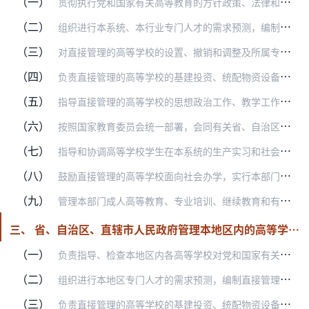
（一）
贯彻执行党和国家有关高等教育的方针政策、法律和行政法规。
（二）
组织进行本系统、本行业专门人才的需求预测，编制直接管理的高等学校的发展规划、年度招生计划和自行分配部分的毕业生分配计划。指导招生和毕业生分配工作。
（三）
对直接管理的高等学校的设置、撤销和调整及所属专业的设置和重点学科建设进行审查，向国家教育委员会提出申请或建议。接受国家教育委员会的委托，按照有关规定，审批直接管…
（四）
负责直接管理的高等学校的基建投资、统配物资设备、事业经费预算的分配和决算的审核。
（五）
指导直接管理的高等学校的思想政治工作、教学工作、科学研究工作和总务工作。任免学校主要负责人。根据国务院《关于实行专业技术职务聘任制度的规定》，对直接管理的高等学…
（六）
按照国家教育委员会统一部署，会同有关省、自治区、直辖市对高等学校对口专业的教育质量组织评估，组织和规划对口专业的教材编审。
（七）
指导和协调高等学校学生在本系统的生产实习和社会实践。鼓励高等学校有关专业、研究机构参加本系统的科学技术开发，促进企业与学校的联系。
（八）
鼓励直接管理的高等学校面向社会办学，实行本部门与国务院有关部门、本部门与地方联合办学。
（九）
管理本部门成人高等教育、专业培训、继续教育和有关教材编审的工作。
三、 省、自治区、直辖市人民政府管理本地区内的高等学校，其主要职责是：
（一）
负责指导、检查本地区内各高等学校对党和国家有关高等教育的方针政策、法律和法规的贯彻执行。
（二）
组织进行本地区专门人才的需求预测，编制直接管理的高等学校的发展规划、年度招生计划，组织领导招生和毕业生分配工作。对直接管理的高等学校的设置、撤销和调整及专业设置…
（三）
负责直接管理的高等学校的基建投资、统配物资设备、事业经费预算的分配和决算的审核。