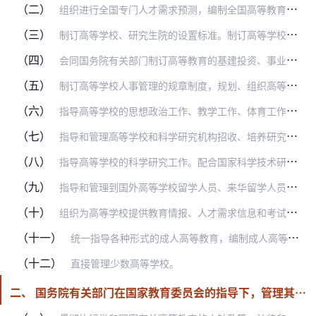
（二）
组织进行全国专门人才需求预测，编制全国高等教育事业发展规划和年度招生计划，调整高等教育的结构和布局。审批高等学校（含高等专科学校，下同）、研究生院的设置、撤销和…
（三）
制订高等学校、研究生院的设置标准。制订高等学校的基本专业目录与专业设置标准，组织审批专业设置。
（四）
会同国务院有关部门制订高等教育的基建投资、事业经费、人员编制、劳动和统配物资设备的管理制度和定额标准的原则；对中央一级高等教育的基建投资、教育和科学研究经费、专…
（五）
制订高等学校人事管理的规章制度，规划、组织高等学校师资队伍和干部队伍建设。根据国务院《关于实行专业技术职务聘任制度的规定》，对高等学校这方面的工作进行组织和指导…
（六）
指导高等学校的思想政治工作、教学工作、体育工作、卫生工作和总务工作。确定研究生、本科生、专科生的修业年限和培养规格。制订指导性的教学文件，规划、组织教材编审。组…
（七）
指导和管理高等学校和科学研究机构招收、培养研究生工作。指导学位授予工作。指导和管理高等学校博士后科研流动站工作。
（八）
指导高等学校的科学研究工作。配合国家科学技术研究的主管部门，组织制订高等学校科学研究的规划和管理制度。促进学校与科学研究、生产、社会等部门的协作、联合及校际合作…
（九）
指导和管理到国外高等学校留学人员、来华留学人员以及对外智力援助的工作，促进高等学校的国际学术交流与合作。
（十）
组织为高等学校提供教育情报、人才需求信息和考试等方面的服务工作。
（十一）
统一指导各种形式的成人高等教育，编制成人高等教育发展规划，制订和下达年度招生计划。会同国务院有关部门编制继续教育规划。
（十二）
直接管理少数高等学校。
二、 国务院有关部门在国家教育委员会的指导下，管理其直属高等学校，其主要职责是：