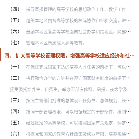
（四）
指导直接管理的高等学校的思想政治工作、教学工作、科学研究工作和总务工作。任免学校主要负责人。根据国务院《关于实行专业技术职务聘任制度的规定》，对这些高等学校和部…
（五）
组织本地区内各高等学校的校际协作和经验交流，进行教育质量的检查与评估。指导和协调高等学校学生在本地区内的生产实习和社会实践。
（六）
鼓励本地区各高等学校面向社会办学和跨地区、跨部门联合办学。在国家教育委员会指导下，对国务院有关部门直接管理的高等学校，在保证投资、经费和人才需求等条件下，统筹组…
（七）
管理本地区所属成人高等教育。
四、 扩大高等学校管理权限，增强高等学校适应经济和社会发展需要的能力，其主要内容是：
（一）
在保证完成国家下达的培养人才任务的前提下，可以按照国家规定的比例实行跨部门、跨地区的联合办学，接受委托培养生和自费生。可以提出招生来源计划建议，按照国家有关规定…
（二）
执行勤俭办学的方针并在遵守国家财务制度的前提下，按照“包干使用，超支不补，节余留用，自求平衡”的经费预算管理原则，可以安排使用主管部门核定的年度事业经费。
接
受委托培养生、自费生，举办干部专修科、函授、夜大学及社会技术服务和咨询取得的收入，按照国家有关规定安排用于发展事业、集体福利和个人奖励。
（三）
按照主管部门批准的总体设计任务书、总体规划、长远和年度基建计划，在向主管部门实行投资包干的前提下，可以自行择优选择设计施工单位。在保证实现投资效益的前提下，经过…
（四）
按照干部管理权限，可以根据规定的干部条件、编制和选拔步骤由校长提名报请任免副校长；任免其他各级行政人员；聘任、辞退教师和辞退职工。
（五）
经过批准的高等学校，可以按照国家有关规定，评定副教授的任职资格，其中少数具备条件的高等学校，可以评定教授的任职资格；审定授予硕士学位的学科、专业，增补博士研究生…
（六）
根据党和国家的教育方针政策及修业年限、培养规格，可以按社会需要调整专业服务方向，制订教学计划（培养方案）、教学大纲，选用教材，进行教学内容和方法的改革。