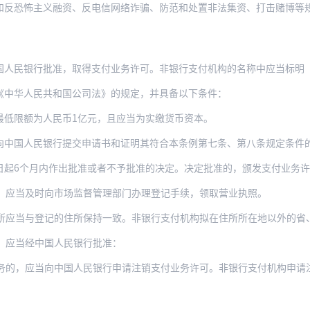
和反恐怖主义融资、反电信网络诈骗、防范和处置非法集资、打击赌博等
国人民银行批准，取得支付业务许可。非银行支付机构的名称中应当标明
《中华人民共和国公司法》的规定，并具备以下条件：
最低限额为人民币1亿元，且应当为实缴货币资本。
向中国人民银行提交申请书和证明其符合本条例第七条、第八条规定条件
个月内作出批准或者不予批准的决定。决定批准的，颁发支付业务许可证并予以公告；决
，应当及时向市场监督管理部门办理登记手续，领取营业执照。
登记的住所保持一致。非银行支付机构拟在住所所在地以外的省、自治区、直辖市为线下经营
，应当经中国人民银行批准：
当向中国人民银行申请注销支付业务许可。非银行支付机构申请注销支付业务许可或者被中国