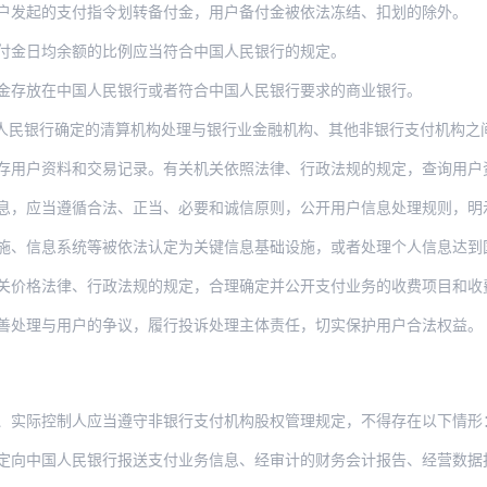
户发起的支付指令划转备付金，用户备付金被依法冻结、扣划的除外。
付金日均余额的比例应当符合中国人民银行的规定。
金存放在中国人民银行或者符合中国人民银行要求的商业银行。
确定的清算机构处理与银行业金融机构、其他非银行支付机构之间合作开展的支付业务，遵
料和交易记录。有关机关依照法律、行政法规的规定，查询用户资料、交易记录及其持有的支
遵循合法、正当、必要和诚信原则，公开用户信息处理规则，明示处理用户信息的目的、方式
系统等被依法认定为关键信息基础设施，或者处理个人信息达到国家网信部门规定数量的，其
关价格法律、行政法规的规定，合理确定并公开支付业务的收费项目和收
善处理与用户的争议，履行投诉处理主体责任，切实保护用户合法权益。
、实际控制人应当遵守非银行支付机构股权管理规定，不得存在以下情形
人民银行报送支付业务信息、经审计的财务会计报告、经营数据报表、统计数据，以及中国人