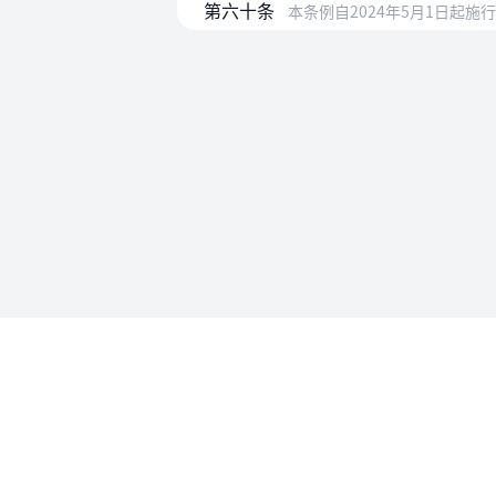
第六十条
本条例自2024年5月1日起施
使用帮助
法律法规速查
使用帮助
专为法律人设计的法律查阅工具
账号和数
API 接入
MCP 接