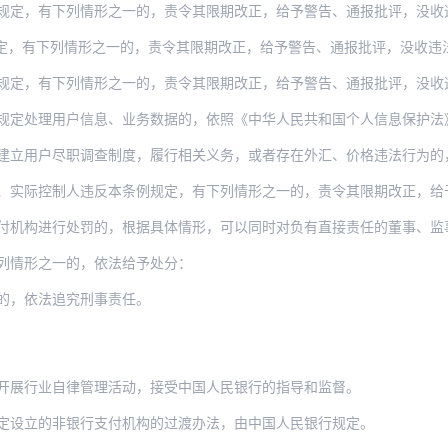
下列情形之一的，责令其限期改正，给予警告、通报批评，没收违法所得，违法所得10万元
列情形之一的，责令其限期改正，给予警告、通报批评，没收违法所得，违法所得50万元以
下列情形之一的，责令其限期改正，给予警告、通报批评，没收违法所得，违法所得50万元
用户信息、业务数据的，依照《中华人民共和国个人信息保护法》、《中华人民共和国网络安
尽职调查制度，履行相关义务，或者存在外汇、价格违法行为的，以及任何单位和个人非法买
制人违反本条例规定，有下列情形之一的，责令其限期改正，给予警告、通报批评，没收违法
行处罚的，根据具体情形，可以同时对负有直接责任的董事、监事、高级管理人员和其他人员
列情形之一的，依法给予处分：
的，依法追究刑事责任。
开展行业自律管理活动，接受中国人民银行的指导和监督。
定设立的非银行支付机构的过渡办法，由中国人民银行规定。