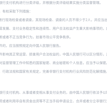
银行支付机构进行分类评级，并根据分类评级结果实施分类监督管理。
，有权采取下列措施：
检查或者调查，其现场检查、调查的人员不得少于2人，并应当出示合法证件和执法文书。
营发展、支付业务稳定性和连续性、用户合法权益产生重大影响事项的，
断或者不正当竞争行为，妨害市场公平竞争秩序。
件的，应当按照规定向中国人民银行报告。
件影响其正常运营、损害用户合法权益的，中国人民银行可以区分情形，
对监督管理工作中知悉的国家秘密、商业秘密和个人信息，应当予以保密
、行政法规和国家有关规定，完善非银行支付机构行业风险防范化解措施
机构、从事或者变相从事支付业务的，由中国人民银行依法予以取缔，没收违法所得，违法所
用非自有资金出资等不正当手段申请设立、合并或者分立非银行支付机构、变更非银行支付机