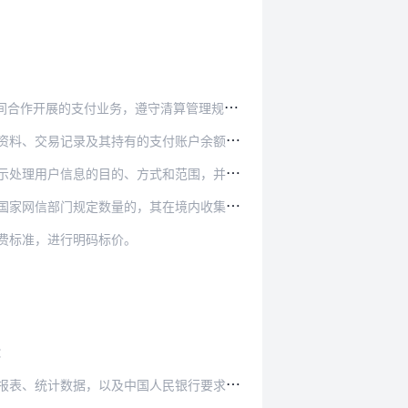
守清算管理规定，不得从事或者变相从事清算业务。
付账户余额或者预付资金余额，或者冻结、扣划用户…
和范围，并取得用户同意，法律、行政法规另有规定…
在境内收集和产生的个人信息的处理应当在境内进行…
费标准，进行明码标价。
：
民银行要求报送的与公司治理、业务运营相关的其他…