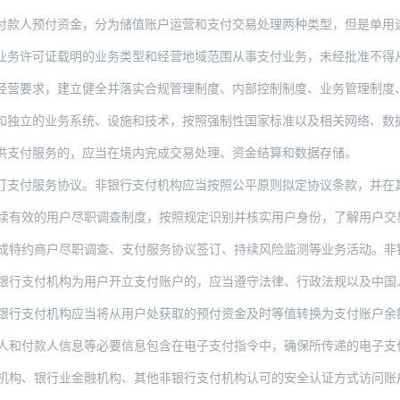
付款人预付资金，分为储值账户运营和支付交易处理两种类型，但是单用途
业务许可证载明的业务类型和经营地域范围从事支付业务，未经批准不得
要求，建立健全并落实合规管理制度、内部控制制度、业务管理制度、风险管理制
业务系统、设施和技术，按照强制性国家标准以及相关网络、数据安全管理要求，确保支付业
供支付服务的，应当在境内完成交易处理、资金结算和数据存储。
服务协议。非银行支付机构应当按照公平原则拟定协议条款，并在其经营场所、官方网
有效的用户尽职调查制度，按照规定识别并核实用户身份，了解用户交易背景
商户尽职调查、支付服务协议签订、持续风险监测等业务活动。非银行支付机构不得为未经
机构为用户开立支付账户的，应当遵守法律、行政法规以及中国人民银行关于支付账户管理的
机构应当将从用户处获取的预付资金及时等值转换为支付账户余额或者预付资金余额。用户可
和付款人信息等必要信息包含在电子支付指令中，确保所传递的电子支付指令
构、银行业金融机构、其他非银行支付机构认可的安全认证方式访问账户，不得