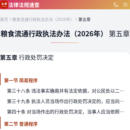
跳到主要内容
法律法规速查
首页
粮食流通行政执法办法（2026年）
第五章
粮食流通行政执法办法（2026年）
第五章
第五章
行政处罚决定
第一节 简易程序
第三十八条 违法事实确凿并有法定依据，对公民处以二百元以下、对法人或者其他组织处以三千元以下罚款或者警告的行政处罚的，可以当场作出行政处罚决定。法律另有规定的，从其规定。
第三十九条 执法人员当场作出行政处罚决定的，应当向当事人出示行政执法证件，填写预定格式、编有号码的行政处罚决定书，并当场交付当事人。当事人拒绝签收的，应当在行政处罚决定书上…
第四十条 对当场作出的行政处罚决定，当事人应当依照《中华人民共和国行政处罚法》的规定履行。
第二节 普通程序