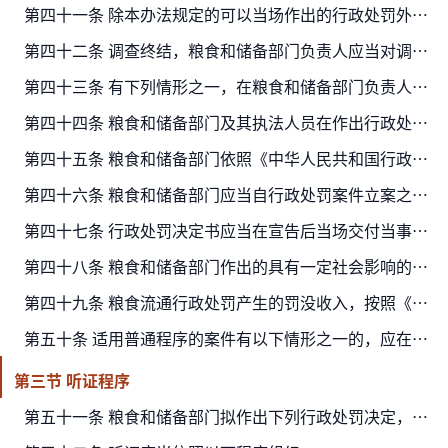
第四十一条 除本办法规定的可以当场作出的行政处罚外，粮食和储备部门发现公民、法人或者其他组织有依法应当给予行政处罚的行为的，必须全面、客观、公正地调查，收集有关证据。
第四十二条 调查终结，粮食和储备部门负责人应当对调查结果进行审查，根据不同情况，分别作出如下决定：
第四十三条 有下列情形之一，在粮食和储备部门负责人作出行政处罚的决定之前，应当由从事行政处罚决定法制审核的人员按照相关规定进行法制审核；未经法制审核或者审核未通过的，不得作…
第四十四条 粮食和储备部门及其执法人员在作出行政处罚决定之前，未按照规定向当事人书面告知拟作出的行政处罚内容及事实、理由、依据，或者拒绝听取当事人的陈述、申辩，不得作出行政…
第四十五条 粮食和储备部门依照《中华人民共和国行政处罚法》规定给予行政处罚，应当制作行政处罚决定书。行政处罚决定书应当载明下列事项：
第四十六条 粮食和储备部门应当自行政处罚案件立案之日起九十日内作出行政处罚决定。因案情复杂或者其他原因，不能在规定期限内做出处理决定的，经粮食和储备部门负责人批准，可以延长…
第四十七条 行政处罚决定书应当在宣告后当场交付当事人；当事人不在场的，粮食和储备部门应当在七个工作日内依照《中华人民共和国民事诉讼法》有关规定，将行政处罚决定书送达当事人。
第四十八条 粮食和储备部门作出的具有一定社会影响的行政处罚决定信息应当在决定作出之日起七个工作日内，通过政府网站及政务新媒体、办事大厅公示栏、服务窗口等平台向社会公开。
第四十九条 粮食流通行政处罚产生的罚没收入，按照《中华人民共和国行政处罚法》和《财政部关于印发〈罚没财物管理办法〉的通知》（财税〔2020〕54号）相关规定处理。
第五十条 适用普通程序的案件有以下情形之一的，应在十个工作日内填写结案审批表，经粮食和储备部门负责人批准，予以结案：
第三节 听证程序
第五十一条 粮食和储备部门拟作出下列行政处罚决定，应当告知当事人有要求听证的权利，当事人要求听证的，粮食和储备部门应当组织听证：