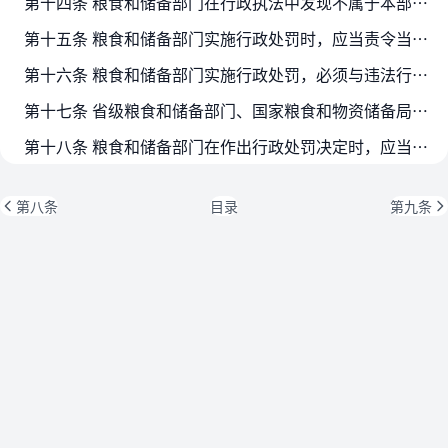
第十四条 粮食和储备部门在行政执法中发现不属于本部门管辖的涉嫌违法违规的行为，应当及时向有管辖权的相关部门移送违法线索。
第十五条 粮食和储备部门实施行政处罚时，应当责令当事人改正或者限期改正违法行为。
第十六条 粮食和储备部门实施行政处罚，必须与违法行为的事实、性质、情节以及社会危害程度相当。违法行为具有法律、法规、规章规定的从轻、减轻或者不予行政处罚情形的，依照其规定…
第十七条 省级粮食和储备部门、国家粮食和物资储备局垂直管理局应当参照本办法，结合地区实际制定并公开行政处罚裁量基准，包括违法行为、法定依据、裁量阶次、适用条件和具体标准等…
第十八条 粮食和储备部门在作出行政处罚决定时，应当遵循处罚法定、公正公开、过罚相当、处罚与教育相结合、包容审慎的原则，正确行使粮食流通行政处罚裁量权，保障当事人的陈述、申…
第八条
目录
第九条