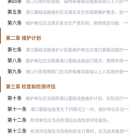
第四条
港口公用的防波堤、锚地等基础设施由县级以上人民政府确定的部门或者单位负责维护。其他港口基础设施由港口经营人负责维护。
第五条
港口基础设施维护应当落实全生命周期维护要求，坚持预防为主、防治结合、规范及时、安全环保的原则，提高港口基础设施使用寿命。
第六条
维护单位应当落实安全生产责任制，按照核定功能、设计要求、使用说明书以及相关法规、标准规范等合理使用和维护港口基础设施。
第二章 维护计划
第七条
港口基础设施维护计划是维护单位对港口基础设施的检查、检测评估、维修等活动作出的工作安排。
第八条
维护单位应当根据港口基础设施运行情况、使用年限等，按照有关强制性标准和技术规范的要求组织编制维护计划。
第九条
港口行政管理部门应当积极推动县级以上人民政府保证必要的资金投入，用于港口公用的防波堤、锚地等基础设施的维护。
第三章 检查和检测评估
第十条
维护单位应当按照港口基础设施维护计划、实际运行情况等开展检查，并做好记录。
第十一条
港口基础设施发生下列情况之一的，维护单位应当委托具有国家规定资质的检测单位进行检测评估：
第十二条
检测单位应当在检测后出具检测评估报告。
第十三条
检测评估报告涉及结构安全计算的，应当由具备相应资格的注册工程师出具计算书，或者委托具有国家规定资质的设计单位出具计算书。