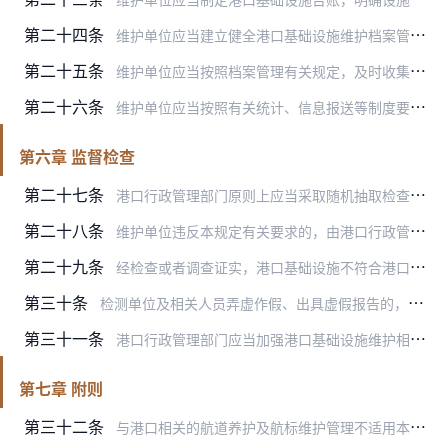
第二十四条
维护单位应当建立健全港口基础设施维护档案管理制度，保证档案资料真实、准确和完整。
第二十五条
维护单位应当按照档案管理有关规定，及时收集、整理和归档维护计划、检查、检测评估、设计、维修、核验等纸质或者电子技术档案资料。
第二十六条
维护单位应当按照有关统计、信息报送等制度要求定期报送港口基础设施技术状态等信息。
第六章 监督检查
第二十七条
港口行政管理部门原则上应当采取随机抽取检查对象、随机选派执法检查人员方式，对港口基础设施的维护活动进行监督检查。监督检查结果应当及时向社会公布。
第二十八条
维护单位违反本规定有关要求的，由港口行政管理部门责令整改。港口行政管理部门作为维护单位的，由其上级港口行政管理部门责令整改。
第二十九条
经检查或者调查证实，港口基础设施不符合港口经营许可条件要求的，由港口行政管理部门依照《港口经营管理规定》第四十二条第一款的规定予以处罚。
第三十条
检测单位及相关人员弄虚作假、出具虚假报告的，由有关部门依据相关法规予以处罚。
第三十一条
港口行政管理部门应当加强港口基础设施维护相关单位和人员的信用管理，并按照规定将有关信息纳入信用信息共享平台。
第七章 附则
第三十二条
与港口相关的航道养护及航标维护管理不适用本规定，依照交通运输部有关规定执行。