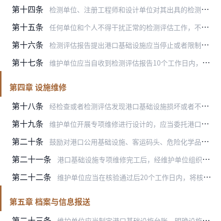
第十四条
检测单位、注册工程师和设计单位对其出具的检测评估报告或者计算书的合法性、真实性、准确性负责。
第十五条
任何单位和个人不得干扰正常的检测评估工作，不得伪造、篡改检测评估报告。
第十六条
检测评估报告提出港口基础设施应当停止或者限制使用的，维护单位应当立即停止或者限制使用，并设置必要的安全警示标志。
第十七条
维护单位应当自收到检测评估报告10个工作日内，将检测评估报告和停止、限制使用情况报送港口所在地的港口行政管理部门。港口行政管理部门作为维护单位的，应当按照要求报…
第四章 设施维修
第十八条
经检查或者检测评估发现港口基础设施损坏或者不满足使用要求的，维护单位应当及时维修，使其保持或者处于安全、适用状态。
第十九条
维护单位开展专项维修进行设计的，应当委托港口基础设施原设计单位或者不低于原设计单位资质等级的单位设计。
第二十条
鼓励对港口公用基础设施、客运码头、危险化学品码头等专项维修实施监理。
第二十一条
港口基础设施专项维修完工后，经维护单位组织核验后方可投入使用。
第二十二条
维护单位应当在核验通过后20个工作日内，将核验资料报送港口所在地的港口行政管理部门。港口行政管理部门作为维护单位的，应当按照要求报送上一级港口行政管理部门。
第五章 档案与信息报送
第二十三条
维护单位应当制定港口基础设施台账，明确设施的类别、数量、建设和运行情况、历史维护情况等。