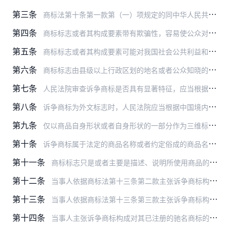
第三条
商标法第十条第一款第（一）项规定的同中华人民共和国的国家名称等“相同或者近似”，是指商标标志整体上与国家名称等相同或者近似。
第四条
商标标志或者其构成要素带有欺骗性，容易使公众对商品的质量等特点或者产地产生误认，商标评审委员会认定其属于2001年修正的商标法第十条第一款第（七）项规定情形的，…
第五条
商标标志或者其构成要素可能对我国社会公共利益和公共秩序产生消极、负面影响的，人民法院可以认定其属于商标法第十条第一款第（八）项规定的“其他不良影响”。
第六条
商标标志由县级以上行政区划的地名或者公众知晓的外国地名和其他要素组成，如果整体上具有区别于地名的含义，人民法院应当认定其不属于商标法第十条第二款所指情形。
第七条
人民法院审查诉争商标是否具有显著特征，应当根据商标所指定使用商品的相关公众的通常认识，判断该商标整体上是否具有显著特征。商标标志中含有描述性要素，但不影响其整体…
第八条
诉争商标为外文标志时，人民法院应当根据中国境内相关公众的通常认识，对该外文商标是否具有显著特征进行审查判断。标志中外文的固有含义可能影响其在指定使用商品上的显著…
第九条
仅以商品自身形状或者自身形状的一部分作为三维标志申请注册商标，相关公众一般情况下不易将其识别为指示商品来源标志的，该三维标志不具有作为商标的显著特征。
第十条
诉争商标属于法定的商品名称或者约定俗成的商品名称的，人民法院应当认定其属于商标法第十一条第一款第（一）项所指的通用名称。依据法律规定或者国家标准、行业标准属于商…
第十一条
商标标志只是或者主要是描述、说明所使用商品的质量、主要原料、功能、用途、重量、数量、产地等的，人民法院应当认定其属于商标法第十一条第一款第（二）项规定的情形。商…
第十二条
当事人依据商标法第十三条第二款主张诉争商标构成对其未注册的驰名商标的复制、摹仿或者翻译而不应予以注册或者应予无效的，人民法院应当综合考量如下因素以及因素之间的相…
第十三条
当事人依据商标法第十三条第三款主张诉争商标构成对其已注册的驰名商标的复制、摹仿或者翻译而不应予以注册或者应予无效的，人民法院应当综合考虑如下因素，以认定诉争商标…
第十四条
当事人主张诉争商标构成对其已注册的驰名商标的复制、摹仿或者翻译而不应予以注册或者应予无效，商标评审委员会依据商标法第三十条规定裁决支持其主张的，如果诉争商标注册…