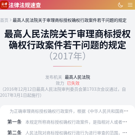
跳到主要内容
法律法规速查
首页
最高人民法院关于审理商标授权确权行政案件若干问题的规定
最高人民法院关于审理商标授权
确权行政案件若干问题的规定
（2017年）
发布机关
最高人民法院
效力
已失效
（2016年12月12日最高人民法院审判委员会第1703次会议通过，自
2017年3月1日起施行）
为
正确审理商标授权确权行政案件，根据《中华人民共和国商标法》《中华人民共和国行政诉讼法》等法律规定，结合审判实践，制定本规定。
第一条
本规定所称商标授权确权行政案件，是指相对人或者利害关系人因不服国务院工商行政管理部门商标评审委员会（以下简称商标评审委员会）作出的商标驳回复审、商标不予注册复审…
第二条
人民法院对商标授权确权行政行为进行审查的范围，一般应根据原告的诉讼请求及理由确定。原告在诉讼中未提出主张，但商标评审委员会相关认定存在明显不当的，人民法院在各方…