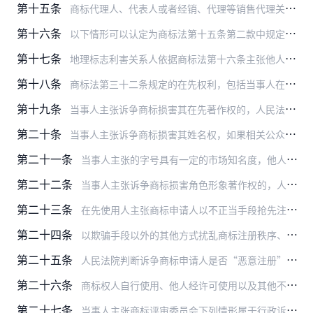
第十五条
商标代理人、代表人或者经销、代理等销售代理关系意义上的代理人、代表人未经授权，以自己的名义将与被代理人或者被代表人的商标相同或者近似的商标在相同或者类似商品上申…
第十六条
以下情形可以认定为商标法第十五条第二款中规定的“其他关系”：
第十七条
地理标志利害关系人依据商标法第十六条主张他人商标不应予以注册或者应予无效，如果诉争商标指定使用的商品与地理标志产品并非相同商品，而地理标志利害关系人能够证明诉争…
第十八条
商标法第三十二条规定的在先权利，包括当事人在诉争商标申请日之前享有的民事权利或者其他应予保护的合法权益。诉争商标核准注册时在先权利已不存在的，不影响诉争商标的注…
第十九条
当事人主张诉争商标损害其在先著作权的，人民法院应当依照著作权法等相关规定，对所主张的客体是否构成作品、当事人是否为著作权人或者其他有权主张著作权的利害关系人以及…
第二十条
当事人主张诉争商标损害其姓名权，如果相关公众认为该商标标志指代了该自然人，容易认为标记有该商标的商品系经过该自然人许可或者与该自然人存在特定联系的，人民法院应当…
第二十一条
当事人主张的字号具有一定的市场知名度，他人未经许可申请注册与该字号相同或者近似的商标，容易导致相关公众对商品来源产生混淆，当事人以此主张构成在先权益的，人民法院…
第二十二条
当事人主张诉争商标损害角色形象著作权的，人民法院按照本规定第十九条进行审查。
第二十三条
在先使用人主张商标申请人以不正当手段抢先注册其在先使用并有一定影响的商标的，如果在先使用商标已经有一定影响，而商标申请人明知或者应知该商标，即可推定其构成“以不…
第二十四条
以欺骗手段以外的其他方式扰乱商标注册秩序、损害公共利益、不正当占用公共资源或者谋取不正当利益的，人民法院可以认定其属于商标法第四十四条第一款规定的“其他不正当手…
第二十五条
人民法院判断诉争商标申请人是否“恶意注册”他人驰名商标，应综合考虑引证商标的知名度、诉争商标申请人申请诉争商标的理由以及使用诉争商标的具体情形来判断其主观意图。…
第二十六条
商标权人自行使用、他人经许可使用以及其他不违背商标权人意志的使用，均可认定为商标法第四十九条第二款所称的使用。
第二十七条
当事人主张商标评审委员会下列情形属于行政诉讼法第七十条第（三）项规定的“违反法定程序”的，人民法院予以支持：