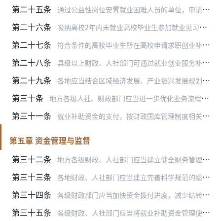
第二十五条
通过公益性岗位安置就业困难人员的单位，申请公益性岗位补贴应向当地人社部门提供以下材料：《就业创业证》复印件、享受公益性岗位补贴年限证明材料、单位发放工资明细账（…
第二十六条
吸纳离校2年内未就业高校毕业生参加就业见习的单位，申请就业见习补贴应向当地人社部门提供以下材料：参加就业见习的人员名单、就业见习协议书、《就业创业证》复印件、毕…
第二十七条
符合条件的高校毕业生所在高校申请求职创业补贴应向当地人社部门提供以下材料：毕业生获得国家助学贷款（或享受低保、身有残疾、建档立卡贫困家庭、贫困残疾人家庭、特困救…
第二十八条
县级以上财政、人社部门可通过就业创业服务补助资金，支持下级公共就业服务机构加强其人力资源市场信息网络系统建设。对于基层公共就业服务机构承担的免费公共就业服务和创…
第二十九条
各地应当结合区域经济发展、产业振兴发展规划和新兴战略性产业发展的需要，依托具备高技能人才培训能力的职业培训机构和城市公共实训基地，建设高技能人才培训基地，重点开…
第三十条
地方各级人社、财政部门应当进一步优化业务流程，积极推进网上申报、网上审核、联网核查。对能依托管理信息系统或与相关单位信息共享、业务协同获得的个人及单位信息、资料…
第三十一条
就业补助资金的支付，按财政国库管理制度相关规定执行。
第五章 资金管理与监督
第三十二条
地方各级财政、人社部门应当建立健全财务管理规章制度，强化内部财务管理，优化业务流程，加强内部风险防控。
第三十三条
各地财政、人社部门应当建立完善科学规范的绩效评价指标体系，积极推进就业补助资金的绩效管理。财政部和人力资源社会保障部应当根据各地就业工作情况，定期委托第三方进行…
第三十四条
各级财政部门应当加快资金拨付进度，减少结转结余。人社部门要按照本办法规定积极推动落实就业创业扶持政策，确保资金用出成效。
第三十五条
各级财政、人社部门应当将就业补助资金管理使用情况列入重点监督检查范围，有条件的地方，可聘请具备资质的社会中介机构开展第三方监督检查，自觉接受审计等部门的检查和社…