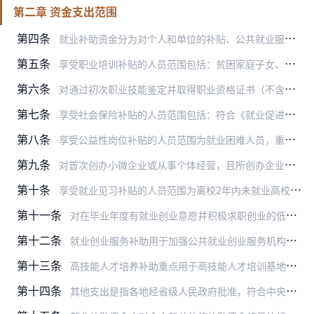
第二章 资金支出范围
第四条
就业补助资金分为对个人和单位的补贴、公共就业服务能力建设补助两类。
第五条
享受职业培训补贴的人员范围包括：贫困家庭子女、毕业年度高校毕业生（含技师学院高级工班、预备技师班和特殊教育院校职业教育类毕业生，下同）、城乡未继续升学的应届初高…
第六条
对通过初次职业技能鉴定并取得职业资格证书（不含培训合格证）的五类人员，给予职业技能鉴定补贴。对纳入重点产业职业资格和职业技能等级评定指导目录的，可适当提高补贴标…
第七条
享受社会保险补贴的人员范围包括：符合《就业促进法》规定的就业困难人员和高校毕业生。
第八条
享受公益性岗位补贴的人员范围为就业困难人员，重点是大龄失业人员和零就业家庭人员。
第九条
对首次创办小微企业或从事个体经营，且所创办企业或个体工商户自工商登记注册之日起正常运营1年以上的离校2年内高校毕业生、就业困难人员，试点给予一次性创业补贴。具体…
第十条
享受就业见习补贴的人员范围为离校2年内未就业高校毕业生，艰苦边远地区、老工业基地、国家级贫困县可扩大至离校2年内未就业中职毕业生。对吸纳上述人员参加就业见习的单…
第十一条
对在毕业年度有就业创业意愿并积极求职创业的低保家庭、贫困残疾人家庭、建档立卡贫困家庭和特困人员中的高校毕业生，残疾及获得国家助学贷款的高校毕业生，给予一次性求职…
第十二条
就业创业服务补助用于加强公共就业创业服务机构服务能力建设，重点支持信息网络系统建设及维护，公共就业创业服务机构及其与高校开展的招聘活动和创业服务，对创业孵化基地…
第十三条
高技能人才培养补助重点用于高技能人才培训基地建设和技能大师工作室建设等支出。
第十四条
其他支出是指各地经省级人民政府批准，符合中央专项转移支付相关管理规定，确需新增的项目支出。