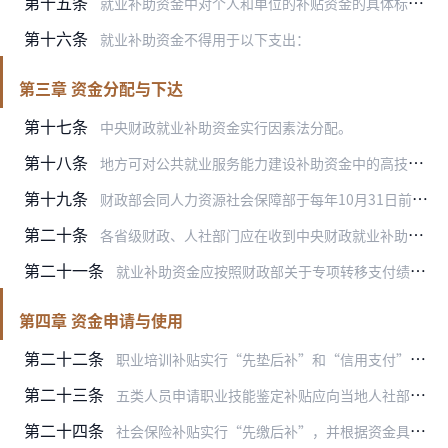
第十五条
就业补助资金中对个人和单位的补贴资金的具体标准，在符合以上原则规定的基础上，由省级财政、人社部门结合当地实际确定。各地要严格控制就业创业服务补助的支出比例。
第十六条
就业补助资金不得用于以下支出：
第三章 资金分配与下达
第十七条
中央财政就业补助资金实行因素法分配。
第十八条
地方可对公共就业服务能力建设补助资金中的高技能人才培养补助资金，实行项目管理，各地人社部门应当编制高技能人才培养中长期规划，确定本地区支持的高技能人才重点领域。
第十九条
财政部会同人力资源社会保障部于每年10月31日前将下一年度就业补助资金预计数下达至各省级财政和人社部门；每年在全国人民代表大会审查批准中央预算后90日内，正式下…
第二十条
各省级财政、人社部门应在收到中央财政就业补助资金后30日内，正式下达到市、县级财政和人社部门；省、市级财政、人社部门应当将本级政府预算安排给下级政府的就业补助资…
第二十一条
就业补助资金应按照财政部关于专项转移支付绩效目标管理的规定，做好绩效目标的设定、审核、下达工作。
第四章 资金申请与使用
第二十二条
职业培训补贴实行“先垫后补”和“信用支付”等办法。有条件的地区应探索为劳动者建立职业培训个人信用账户，鼓励劳动者自主选择培训机构和课程，并通过信用账户支付培训费…
第二十三条
五类人员申请职业技能鉴定补贴应向当地人社部门提供以下材料：《就业创业证》复印件、职业资格证书复印件、职业技能鉴定机构开具的行政事业性收费票据（或税务发票）等。经…
第二十四条
社会保险补贴实行“先缴后补”，并根据资金具体用途分别遵循以下要求：