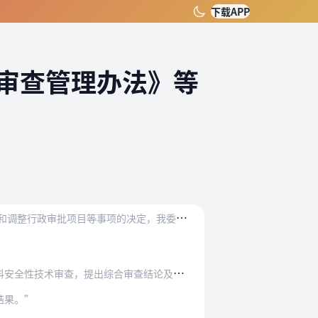
下载APP
审查管理办法》等
）
为
深入推进政府职能转变和行政审批制度改革，依法推动简政放权、放管结合、优化服务，根据国务院取消、下放和调整行政审批项目等事项的决定，我委决定对以下部门规章的部分…
性技术审查，提出综合审查结论及建议。”
结果。”