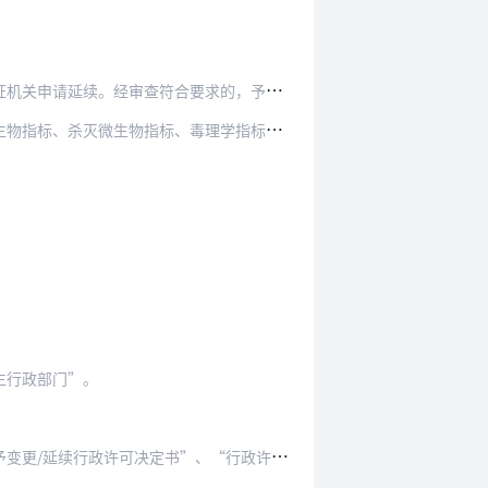
合要求的，予以延续，换发新证。新证延用原卫生…
、毒理学指标等进行检验。不具备检验能力的，可…
生行政部门”。
书”、“行政许可证件撤销决定书”中的“或在三…