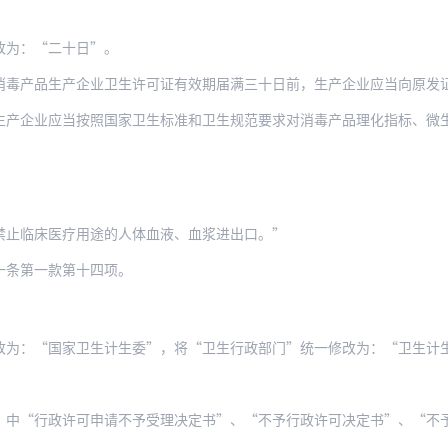
改为：“二十日”。
生产企业卫生许可证有效期届满三十日前，生产企业应当向原发证机关申请延续。经审查符
应当按照国家卫生标准和卫生规范要求对消毒产品理化指标、微生物指标、杀灭微生物指标
禁止临床医疗用途的人体血液、血浆进出口。”
一条第一款第十四项。
改为：“国家卫生计生委”，将“卫生行政部门”统一修改为：“卫生计
政许可申请不予受理决定书”、“不予行政许可决定书”、“不予变更/延续行政许可决定