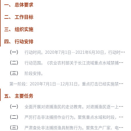
一、 总体要求
二、 工作目标
三、 组织实施
四、 行动安排
（一）
行动时间。2020年7月1日—2021年6月30日，行动时间为1年。
（二）
行动范围。《农业农村部关于长江流域重点水域禁捕范围和时间的通告》（农业农村部通告〔2019〕4号）所明确的水生生物保护区、长江干流和重要支流、大型通江湖泊，以及…
（三）
阶段安排。
第
一阶段：2020年7月1日—12月31日，重点打击已经实施禁捕水域的非法捕捞违法犯罪活动，重点整治非法运销捕捞器具、渔获物的窝点。
五、 主要任务
（一）
全面开展对退捕渔民的走访教育。对退捕渔民逐一上门走访，开展长江流域禁渔政策的法制宣传教育，动员督促其主动上缴捕捞工具，并逐项登记造册、签订承诺书。实行有奖举报制…
（二）
严厉打击非法捕捞作业行为。聚焦重点水域和时段，依法严厉打击查处“电毒炸”、“绝户网”等非法作业方式，非法捕捞和经营利用中华鲟、长江鲟、江豚等国家重点保护水生野生…
（三）
严肃查处非法捕捞渔具制售行为。聚焦生产厂家、电商平台、渔具销售店铺等市场主体，依法严厉打击制造和销售“电毒炸”工具、非法网具、禁用渔具以及发布相关非法信息等违法…