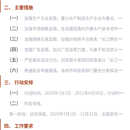
二、 主要措施
（一）
加强生产企业监管。要以水产制品生产企业为重点，加大日常监督检查力度，督促企业严格落实进货查验记录制度，不得采购、加工非法捕捞渔获物。
（二）
加强市场销售监管。在全国范围内开展水产品专项市场排查。以农产品批发市场、农贸市场、商超、餐饮单位为重点，加大市场排查和监督检查力度，重点检查水产品经营者是否严格…
（三）
加强网络交易监管。加强对电商平台售卖“长江野生鱼”、“野生江鲜”等行为的监管。各地市场监管部门要督促属地电商平台进一步完善平台治理规则，将相关主管部门提供的禁限…
（四）
加强广告监管。加大广告监管力度，凡属于依法禁止出售、购买、利用的野生动物及其制品，一律禁止发布广告；凡属于依法禁止使用的猎捕工具，一律禁止发布广告。对监测中发现…
（五）
严厉查处违法行为。对监管中发现的经营者以“长江野生鱼”、“野生江鲜”等为噱头营销利用，对商品的来源、质量做虚假或者引人误解的商业宣传，欺骗、误导消费者，构成虚假…
（六）
畅通投诉举报渠道。各地市场监管部门要充分发挥全国“12315”平台、“12315”电话作用，畅通投诉举报渠道。鼓励社会公众积极举报相关违法线索，并根据各地实际予…
三、 行动安排
（一）
行动时间。2020年7月1日—2021年6月30日，行动时间为1年。
（二）
阶段安排。
第
一阶段：动员排查。2020年7月1日—12月31日，全面宣传动员和排查，深入摸排违法线索，组织开展对网络交易的监测和对食品生产企业、农产品批发市场、农贸市场、…
四、 工作要求