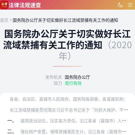
跳到主要内容
法律法规速查
首页
国务院办公厅关于切实做好长江流域禁捕有关工作的通知
国务院办公厅关于切实做好长江
流域禁捕有关工作的通知
（2020
年）
发布机关
国务院办公厅
效力
现行有效
各省、自治区、直辖市人民政府，国务院各部委、各直属机构：
长
江流域禁捕是贯彻落实习近平总书记关于“共抓大保护、不搞大开发”的重要指示精神，保护长江母亲河和加强生态文明建设的重要举措，是为全局计、为子孙谋，功在当代、利在…
一、
提高政治站位，压实各方责任。沿江各省（直辖市）人民政府和各有关部门要增强“四个意识”、坚定“四个自信”、做到“两个维护”，深入学习领会、坚决贯彻落实习近平总书记…
二、
强化转产安置，保障退捕渔民生计。沿江各省（直辖市）要抓紧完成退捕渔船渔民建档立卡“回头看”工作，查漏补缺，切实摸清底数，做到精准识别和管理，作为落实补偿资金、转…