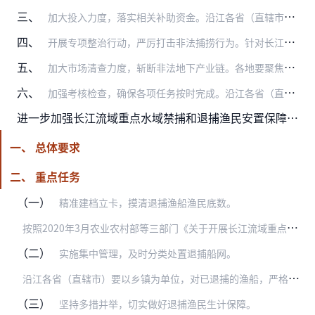
三、
加大投入力度，落实相关补助资金。沿江各省（直辖市）要在中央补助资金统一核算、切块到省的基础上，加大地方财政资金投入，统筹兜底保障禁捕退捕资金需求。地方可统筹使用…
四、
开展专项整治行动，严厉打击非法捕捞行为。针对长江流域重点水域非法捕捞屡禁不止等问题，开展为期一年的专项打击整治行动。沿江各省（直辖市）要成立由公安机关、农业农村…
五、
加大市场清查力度，斩断非法地下产业链。各地要聚焦水产品交易市场、餐饮场所等市场主体，依法依规严厉打击收购、加工、销售、利用非法渔获物等行为。加强禁捕水域周边区域…
六、
加强考核检查，确保各项任务按时完成。沿江各省（直辖市）人民政府要把长江流域禁捕工作作为落实“共抓大保护、不搞大开发”的约束性任务，纳入地方政府绩效考核和河长制、…
进一步加强长江流域重点水域禁捕和退捕渔民安置保障工作实施方案
一、 总体要求
二、 重点任务
（一）
精准建档立卡，摸清退捕渔船渔民底数。
按
照2020年3月农业农村部等三部门《关于开展长江流域重点水域退捕渔船渔民信息建档立卡“回头看”的通知》要求，长江流域沿江沿湖市县应在2020年5月10日前完成…
（二）
实施集中管理，及时分类处置退捕船网。
沿
江各省（直辖市）要以乡镇为单位，对已退捕的渔船，严格按照有关规定补偿退捕渔民，注销捕捞证书，及时销毁捕捞网具，分类处置退捕渔船，不留反弹隐患；对尚未退捕的渔船…
（三）
坚持多措并举，切实做好退捕渔民生计保障。