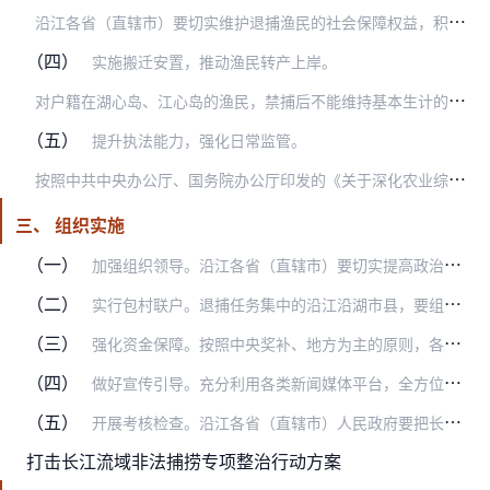
沿
江各省（直辖市）要切实维护退捕渔民的社会保障权益，积极探索参照现有被征地农民政策，将符合条件的退捕渔民按规定纳入相应的社会保障制度，做到应保尽保。要根据渔民年…
（四）
实施搬迁安置，推动渔民转产上岸。
对
户籍在湖心岛、江心岛的渔民，禁捕后不能维持基本生计的，按照科学规划、渔民自愿、政府支持的原则，探索实行搬迁安置，稳妥推进渔民转产上岸。搬迁安置方式既可以集中安…
（五）
提升执法能力，强化日常监管。
按
照中共中央办公厅、国务院办公厅印发的《关于深化农业综合行政执法改革的指导意见》要求，切实加强渔政执法队伍和能力建设，保障执法人员和经费。沿江各省（直辖市）要根…
三、 组织实施
（一）
加强组织领导。沿江各省（直辖市）要切实提高政治站位，完善长江流域禁捕工作协调机制，成立省、市、县三级政府主要负责同志任组长的领导小组，强化部门协同，建立工作专班…
（二）
实行包村联户。退捕任务集中的沿江沿湖市县，要组织领导干部分片包村，工作任务重、难度大的渔村要由县乡领导干部直接分包。包村干部要宣传贯彻禁捕退捕政策，指导核实渔船…
（三）
强化资金保障。按照中央奖补、地方为主的原则，各地要在中央补助资金统一核算、切块到省的基础上，切实落实主体责任，统筹保障禁捕退捕资金需求，加大地方财政资金投入，将…
（四）
做好宣传引导。充分利用各类新闻媒体平台，全方位、广角度、多形式宣讲禁捕退捕重大意义，解读禁捕退捕相关政策措施，及时回应群众关切，推广禁捕退捕工作先进典型和经验做…
（五）
开展考核检查。沿江各省（直辖市）人民政府要把长江流域禁捕工作作为落实“共抓大保护、不搞大开发”的约束性任务，纳入地方政府绩效考核和河长制、湖长制等目标任务考核体…
打击长江流域非法捕捞专项整治行动方案