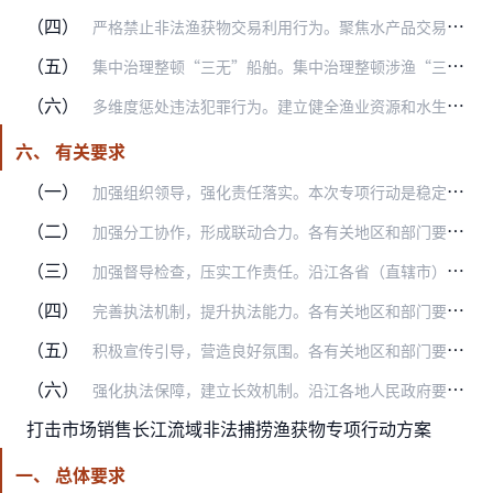
（四）
严格禁止非法渔获物交易利用行为。聚焦水产品交易市场、餐饮场所等市场主体，依法依规严厉打击收购、加工、销售、利用非法渔获物等行为。加强禁捕水域周边区域管理，禁止非…
（五）
集中治理整顿“三无”船舶。集中治理整顿涉渔“三无”船舶和大马力快艇。对查获的“三无”船舶，要完善移交处置流程，设置集中扣船点，依法进行没收、拆解、处置，并追查非…
（六）
多维度惩处违法犯罪行为。建立健全渔业资源和水生生物鉴定及损害评估机制，依法追究违法犯罪行为人的渔业资源及生态环境损害赔偿责任，探索实施行业禁入惩戒制度。综合运用…
六、 有关要求
（一）
加强组织领导，强化责任落实。本次专项行动是稳定长江禁捕秩序、加强水域生态文明建设的重要举措。各有关地区和部门要高度重视，充分认识专项行动的重要意义，沿江各省（直…
（二）
加强分工协作，形成联动合力。各有关地区和部门要加强执法监管，扩大监管覆盖面。公安部、农业农村部要商最高人民法院等单位加强法律适用问题研究，推动出台有关规范性文件…
（三）
加强督导检查，压实工作责任。沿江各省（直辖市）人民政府要根据本行动方案明确责任部门和职责分工，建立横向到边、纵向到底的监管执法网络；将执法成效纳入市县政府绩效及…
（四）
完善执法机制，提升执法能力。各有关地区和部门要树立长江流域禁捕工作的整体观、全局观，打破部门界限、地域界限，在打击非法捕捞、稳定禁渔秩序上通力合作。各地指挥部要…
（五）
积极宣传引导，营造良好氛围。各有关地区和部门要将专项行动宣传摆在突出位置，与专项行动一起研究、一起布置，同步推进、同步落实。要加强与新闻媒体的沟通协调，坚持正确…
（六）
强化执法保障，建立长效机制。沿江各地人民政府要将专项执法经费纳入本级财政预算。做好专项行动期间执法人员的工作、生活保障，落实一线执法人员值勤津补贴制度，维护执法…
打击市场销售长江流域非法捕捞渔获物专项行动方案
一、 总体要求