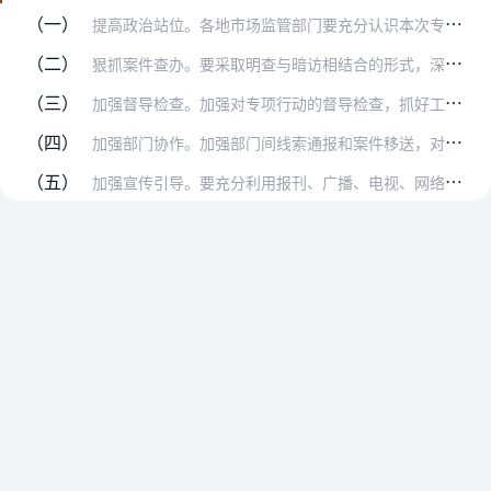
（一）
提高政治站位。各地市场监管部门要充分认识本次专项行动的重要性和紧迫性，切实提高政治站位，加强组织领导。要开展专题研究，制定实施方案，细化工作措施，分解工作责任，…
（二）
狠抓案件查办。要采取明查与暗访相结合的形式，深入摸排一批案件线索，深挖违法链条和网络，集中力量查办一批大案要案。涉嫌犯罪的，移送公安机关依法查处，切实加大打击力…
（三）
加强督导检查。加强对专项行动的督导检查，抓好工作落实。对检查中发现的问题要及时督促整改，对大案要案要挂牌督办。对工作要求不落实、行动开展不迅速、工作成效不明显的…
（四）
加强部门协作。加强部门间线索通报和案件移送，对市场监管过程中发现涉嫌购买、经营长江流域非法捕捞渔获物的，要及时移送属地渔政部门查处；涉嫌犯罪的，移送公安机关依法…
（五）
加强宣传引导。要充分利用报刊、广播、电视、网络、公众号等媒介，宣传报道专项行动开展情况，曝光典型案例，强化警示教育，引导经营者认真落实主体责任，营造全社会保护长…