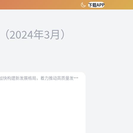
下载APP
（2024年3月）
为
贯彻落实党的二十大和二十届二中全会精神，落实党和国家机构改革精神，完整、准确、全面贯彻新发展理念，加快构建新发展格局，着力推动高质量发展，国务院对涉及的行政法…