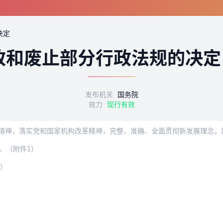
决定
改和废止部分行政法规的决定
发布机关
国务院
效力
现行有效
。（附件1）
2）