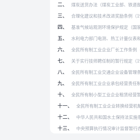
二、
煤炭送货办法（煤炭工业部、铁道部修
三、
合理化建议和技术改进奖励条例（19
四、
基准气候站观测环境保护规定（国家气
五、
水利电力部门电测、热工计量仪表和装
六、
全民所有制工业企业厂长工作条例（1
七、
关于实行技师聘任制的暂行规定（19
八、
全民所有制工业交通企业设备管理条例
九、
全民所有制工业企业承包经营责任制暂行条
十、
全民所有制小型工业企业租赁经营暂行条例
十一、
全民所有制工业企业转换经营机制条例（
十二、
中华人民共和国水土保持法实施条例（
十三、
中央预算执行情况审计监督暂行办法