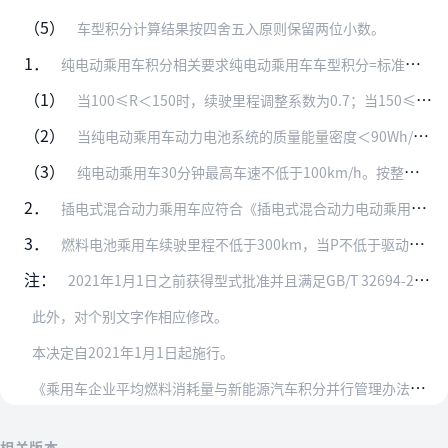
（5）
车型积分计算结果按四舍五入原则保留两位小数。
1．
纯电动乘用车积分相关要求纯电动乘用车车型积分=标准车型积分×续驶里程调整系数×能量密度调整系数×电耗调整系数。
（1）
当100≤R＜150时，续驶里程调整系数为0.7；当150≤R＜200时，续驶里程调整系数为0.8；当200≤R＜300时，续驶里程调整系数为0.9；当300≤…
（2）
当纯电动乘用车动力电池系统的质量能量密度＜90Wh/kg时，能量密度调整系数为0；当90Wh/kg≤质量能量密度＜105Wh/kg时，能量密度调整系数为0.8，…
（3）
纯电动乘用车30分钟最高车速不低于100km/h。按整备质量（m，kg）不同，设定纯电动乘用车电能消耗量目标值（Y）。车型电能消耗量（kW·h/100km，工况…
2．
插电式混合动力乘用车应符合《插电式混合动力电动乘用车技术条件》（GB/T32694）要求。车型电量保持模式试验的燃料消耗量（不含电能转化的燃料消耗量）与《乘用车…
3．
燃料电池乘用车续驶里程不低于300km，当P不低于驱动电机额定功率的30%且不小于10kW时，车型积分按照标准车型积分的1倍计算；其余车型积分按照标准车型积分的…
注：
2021年1月1日之前获得型式批准并且满足GB/T 32694-2016要求的插电式混合动力乘用车，在2023年1月1日之前可以获得1.6分的标准车型积分，具体…
此外，对个别文字作相应修改。
本决定自2021年1月1日起施行。
《
乘用车企业平均燃料消耗量与新能源汽车积分并行管理办法》（工业和信息化部财政部商务部海关总署质检总局令第44号）根据本决定作相应修改，重新公布。
相关版本