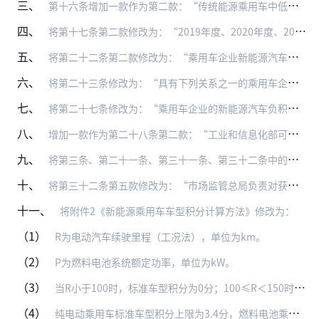
三、
第十六条增加一款作为第二款：“传统能源乘用车中低油耗乘用车的生产量或者进口量按照以下规定计算：
四、
将第十七条第二款修改为：“2019年度、2020年度、2021年度、2022年度、2023年度的新能源汽车积分比例要求分别为10%、12%、14%、16%、18…
五、
将第二十二条第二款修改为：“乘用车企业新能源汽车正积分可以依据本办法自由交易，并按照下列规定结转，结转有效期不超过三年：
六、
将第二十三条修改为：“具有下列关系之一的乘用车企业，属于本办法第二十二条第一款规定的关联企业：
七、
将第二十七条修改为：“乘用车企业的新能源汽车负积分，应当通过新能源汽车正积分抵偿归零。”
八、
增加一款作为第二十八条第二款：“工业和信息化部可以根据汽车行业发展情况，决定乘用车企业使用2021年度产生的新能源汽车正积分对2020年度产生的新能源汽车负积分…
九、
将第三条、第二十一条、第三十一条、第三十二条中的“质检总局”修改为“市场监管总局”。
十、
将第三十二条第五款修改为：“市场监管总局负责对获得强制性产品认证的进口新能源乘用车参数、进口乘用车燃料消耗量等进行核查。”
十一、
将附件2《新能源乘用车车型积分计算方法》修改为：
（1）
R为电动汽车续驶里程（工况法），单位为km。
（2）
P为燃料电池系统额定功率，单位为kW。
（3）
当R小于100时，标准车型积分为0分；100≤R＜150时，标准车型积分为1分。
（4）
纯电动乘用车标准车型积分上限为3.4分，燃料电池乘用车标准车型积分上限为6分。