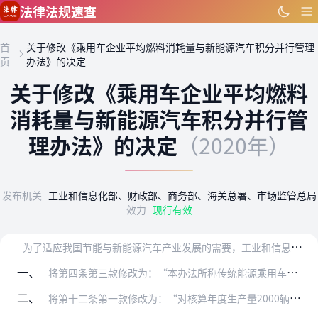
跳到主要内容
法律法规速查
首
关于修改《乘用车企业平均燃料消耗量与新能源汽车积分并行管理
页
办法》的决定
关于修改《乘用车企业平均燃料
消耗量与新能源汽车积分并行管
理办法》的决定
（2020年）
发布机关
工业和信息化部、财政部、商务部、海关总署、市场监管总局
效力
现行有效
为
了适应我国节能与新能源汽车产业发展的需要，工业和信息化部等有关部门决定对《乘用车企业平均燃料消耗量与新能源汽车积分并行管理办法》作如下修改：
一、
将第四条第三款修改为：“本办法所称传统能源乘用车，是指除新能源乘用车以外的，能够燃用汽油、柴油、气体燃料或者醇醚燃料等的乘用车（含非插电式混合动力乘用车）。”
二、
将第十二条第一款修改为：“对核算年度生产量2000辆以下并且生产、研发和运营保持独立的境内乘用车生产企业，进口量2000辆以下的获境外乘用车生产企业授权的进口乘…